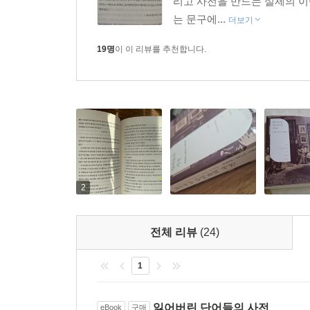
리고 사전을 만드는 실제의 
그게 에즈미가 한 일이었어요. 공식 기록에서 누가 
서프러제트들의 ‘말보다 행동’이라는 구호 앞에서, 
는 문구에...
더보기
어릴 때 자신을 발견한 첫 단어를 두 손으로 조심스
--- p.539
채로 에즈미는 자신이 발견한 단어들을 적어나가며 
19명
이 이 리뷰를 추천합니다.
그리하여 에즈미의 호기심과 열정은 말이 아니라 
삶이다. 거침없는 틸다의 말들이 하는 저항과 싸움을
보듬게 될 때, 어릴 때부터 자신을 돌봐준 하녀 리
깊어진다. 그리고 단어들은 “종이에 적힌 글자 이상
수단이 된다. 에즈미는 다양한 여성들과 함께 ‘잃
법을 익혀나간다. 그사이 ‘잃어버린 단어들의 사전’은
2
싸움”을 계속하도록 남는다. 핍 윌리엄스가 말했듯
정의함으로써 우리는 더 많은, 더 다양한 언어로 말
전체 리뷰
(24)
작가의 말
1
“단어들이 남성과 여성에게 서로 다른 것을 의미
잃어버리는 일이 가능할까? 우리가 언어를 정의하는 
잃어버린 단어들의 사전
eBook
구매