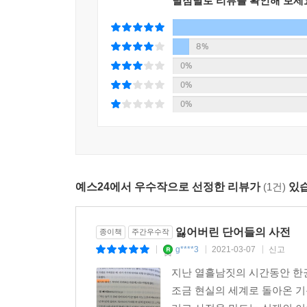
인생에서 가장 슬프고 고단한 때조차 주머니에 단
별점별로 리뷰를 확인해 보세
용기와 두려움이 내 안에서 싸움을 벌였다. 나는 두
- 멜리사 애슐리 (『조류 연구가의 아내』 『벌과 
정의하고 기록하려 애쓴다.
--- p.391~392
핍 윌리엄스는 존재를 존엄하게 할 수도, 억압할 
8%
때로 에즈미는 여성을 멸시하고 차별하는 단어 앞에
어떤 경험들에 대해 사전은 오직 거기 가까운 말들을 
여성들의 삶에 관한 잃어버린 이야기 역시 드러낸다
0%
그러나 “남자들의 경험 한가운데서, 여성들에게 
--- p.436
- 제럴딘 브룩스 (『피플 오브 더 북』 작가)
0%
주어야 하기에, 에즈미는 지워버리고 싶은, 
0%
세계만으로는 충분치 않다고, 그것들이 할 수 없는 
사전 편찬사를 다룬 책 중 이보다 상상력이 풍부하고
‘사랑’만큼 이형異形이 많은 단어는 그렇게 많지 않다
침묵당한 목소리들은 말한다.
오직 영국의 백인 남성들만이 우리의 언어를 모으
어떤 이형과도 다른 무언가를 의미한다는 사실을 깨
기꺼이 그 꾸짖음을 받아들이겠다. 경이롭게 구성된
--- p.453
우리는 어떤 단어로, 어떻게 정의될 수 있을까
- 사이먼 윈체스터 (『교수와 광인』 작가)
자신의 정의를 찾고 싶어한 한 여성의 뭉클한 성장
이 모든 여자들과 그들의 말들. 그들의 이름을 적어
예스24에서 우수작으로 선정한 리뷰가
(1건)
있습
--- p.491
“만약 내가 단어라면 나는 어떤 종류의 쪽지에 적히
테고. 규격에 잘 맞지 않는 종잇조각일 거야. 어쩌면
잃어버린 단어들의 사전
종이책
주간우수작
시인이라면, 어떤 단어들을 확장해서 우리들 사전 만
g****3
2021-03-07
신고
|
|
|
시인이 아니에요. 내가 가진 언어들은 이 경험이 
에즈미는 테이블 밑 어린아이에서 자신의 일과 말
지난 열흘남짓의 시간동안 한
--- p.510
에즈미는 따듯한 사람들과 다정함에 둘러싸여 성장
조금 현실의 세계로 돌아온 기
순간에 언어는 아무것도 해주지 않고 사전은 “오직 