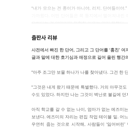
“내가 모으는 건 종이가 아니야, 리지. 단어들이야.
가까웠다. 어떤 단어들은 꼭 둥지에서 떨어져내린 아
요하다는 건 알았지만 정확한 이유는 알지 못했다.
--- p.61~62
출판사 리뷰
관습은 어떤 여성에게도 어떤 도움도 되어준 적이 
사전에서 빠진 한 단어, 그리고 그 단어를 ‘훔친’ 
--- p.90
글과 말에 대한 호기심과 애정으로 길어 올린 행간의
만약 내가 단어라면 나는 어떤 종류의 쪽지에 적히게
“아주 조그만 보물 하나가 나를 찾아냈다. 그건 한 
테고. 규격에 잘 맞지 않는 종잇조각일 거야. 어쩌면
--- p.170
“그것은 내게 왔기 때문에 특별했다. 거의 아무것도
수도 있었다. 하지만 나는 그것이 벽난로 불길에 던
“사전이란 건 역사책이야, 에즈미. 내가 거기서 배
다. 어떻게 변화할까? 글쎄, 그냥 소망하고 추측해볼
아직 학교를 갈 수 없는 나이, 엄마가 없는 에즈
래하고는 다를 거야.”
보낸다. 에즈미의 자리는 편집 작업 테이블 밑. 어느 
--- p.218
우연히 줍는 것으로 시작해, 사람들이 ‘잃어버린’