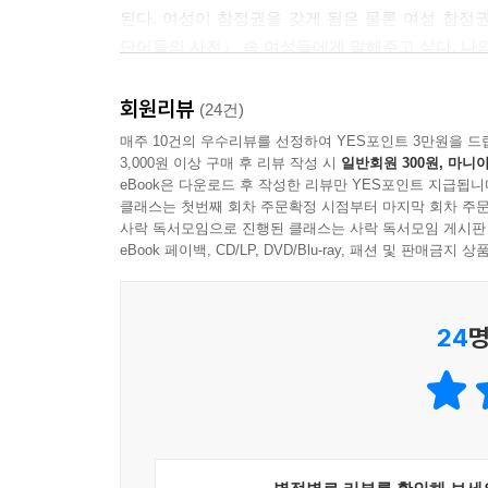
--- p.353
된다. 여성이 참정권을 갖게 됨은 물론 여성 참정
단어에 관한 한 영국 최고인 사람들이 모인 사전 
단어들의 사전』 속 여성들에게 말해주고 싶다. 나의
에즈미에게는 지니의 램프 같은 “마법의 장소”다. “
우리는 엉망진창이 돼 있는 트렁크 안의 쪽지들을 
- 이다혜 ([씨네21] 기자, 작가)
말한다. 하지만 그곳에서 에즈미는 ‘잃어버린 단어
책과 분류함을 뒤지던 그 모든 날들을 떠올렸다. 
회원리뷰
(24건)
시장 매대 위로 오가는 거친 입담 속에, 응접실에서
사전이 어떻게 만들어지는지 궁금했던 사람에게 이
--- p.353~354
매주 10건의 우수리뷰를 선정하여 YES포인트 3만원을 드
단어들과, 그 단어들을 말하고 경험하고 살아낸 사
지적이고 천진한 관찰자를 꼭 소개시켜주고 싶다.
3,000원 이상 구매 후 리뷰 작성 시
일반회원 300원, 마니아
종이와 연필을 쥐고 편집실 밖 세계로 나가, 잃어버
권하고 싶다. 단지 정성을 들여 만든 따뜻한 음
eBook은 다운로드 후 작성한 리뷰만 YES포인트 지급됩니
자기가 어떻게 행동해야 하는지 안다는 건 얼마나 안
클래스는 첫번째 회차 주문확정 시점부터 마지막 회차 주문
믿어보라고 말하고 싶다.
--- p.367
사락 독서모임으로 진행된 클래스는 사락 독서모임 게시판
사전 편집 테이블 밑에서 나온 에즈미는 편집실 
- 요조 (뮤지션, 작가, 책방무사 대표)
eBook 페이백, CD/LP, DVD/Blu-ray, 패션 및 판매금
들끓고 있던 20세기 초, 서프러제트를 비롯해서
샬럿 마시는 화가인 아서 하드윅 마시의 딸이었다.
단어들과, 단어들이 겪는 모험에 관한 이야기이자, 
앞자리에 설 수 없었던 에즈미는 용기도 확신도 없
이 여성들이 정의되는 방식이었다. ‘여자 노예’. 
올해 출간된 소설 가운데 이보다 독창적인 소설은 
사람들의 생각과 언어를 수집하는 것이 자신의 역할
가 수행하는 역할을 설명하는 말이라는 사실을 알아
24
명
- 토머스 케닐리 (『쉰들러 리스트』 작가)
참화로 물들이고, 사전을 만드는 많은 사람들이 이 
--- p.368~369
속에서 에즈미는 휩쓸리고 흔들리지만, 말과 글에 
『잃어버린 단어들의 사전』은 최고의 역사소설이 
이건 오래 걸리는 싸움이 될 거야. 네가 실력을 발휘
조화, 흡입력 있는 시대적 배경과 강렬하면서도 
에즈미는 단어들 속에서, 단어를 천착하는 사람들 
--- p.373
세심한 상상력으로 태어난 이 소설은 잊을 수 없는 
자라 결국 그 테이블 앞에서 일하게 된 에즈미는 사
있으며, 언제나 굽힘 없이 꿋꿋한 주인공은 여성의