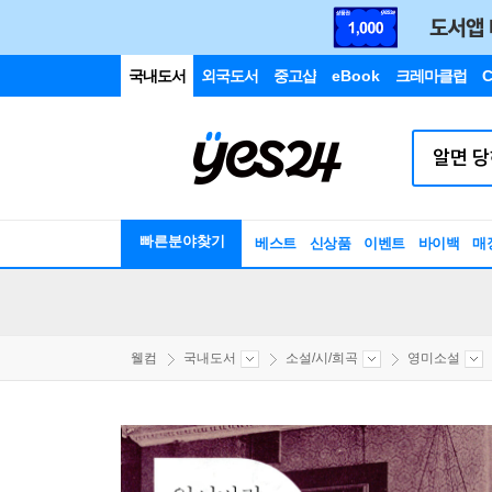
국내도서
외국도서
중고샵
eBook
크레마클럽
C
빠른분야찾기
베스트
신상품
이벤트
바이백
매
웰컴
국내도서
소설/시/희곡
영미소설