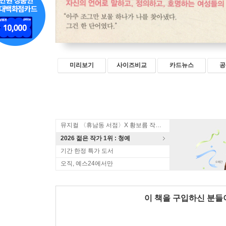
미리보기
사이즈비교
카드뉴스
공
뮤지컬 〈휴남동 서점〉X 황보름 작가 북토크
2026 젊은 작가 1위 : 청예
기간 한정 특가 도서
오직, 예스24에서만
이 책을 구입하신 분