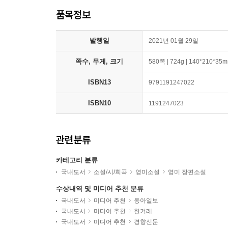
품목정보
발행일
2021년 01월 29일
쪽수, 무게, 크기
580쪽 | 724g | 140*210*35
ISBN13
9791191247022
ISBN10
1191247023
관련분류
카테고리 분류
국내도서
소설/시/희곡
영미소설
영미 장편소설
수상내역 및 미디어 추천 분류
국내도서
미디어 추천
동아일보
국내도서
미디어 추천
한겨레
국내도서
미디어 추천
경향신문