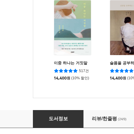
이중 하나는 거짓말
슬픔을 공부하
517건
14,400
원
(10% 할인)
14,400
원
(10
잃어버린 단어들의 사전
도서정보
리뷰/한줄평
(24/9)