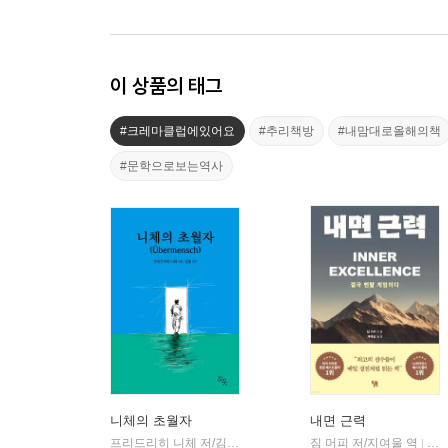
이 상품의 태그
#크레마클럽에있어요
#추리책방
#내맘대로올해의책
#문학으로보는역사
니체의 초월자
내면 근력
프리드리히 니체 저/김철 편역
히읏
짐 머피 저/지여울 역
윌북(
|
|