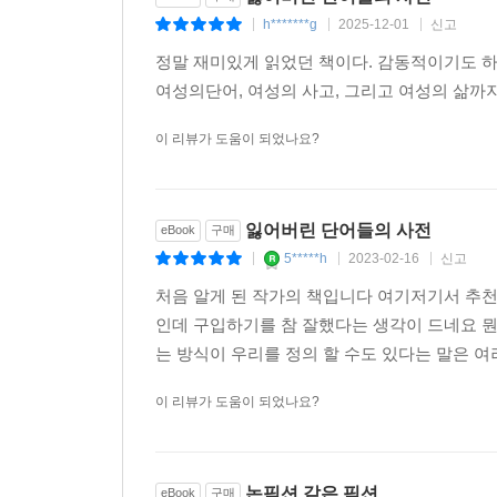
h*******g
2025-12-01
신고
|
|
|
옮긴이의 말
정말 재미있게 읽었던 책이다. 감동적이기도 하고
여성의단어, 여성의 사고, 그리고 여성의 삶까
“이 이야기는 역사소설이고, 성장소설이고, 한 여
그것 모두를 합쳐놓은 것 이상이다. 주인공 에즈미
이 리뷰가 도움이 되었나요?
마침내 그것을 세상에 당당히 내보낸다. 이는 자신
‘정상’이 아닌 것으로 규정되었던 존재들의 저항이자
잃어버린 단어들의 사전
eBook
구매
5*****h
2023-02-16
신고
|
|
|
처음 알게 된 작가의 책입니다 여기저기서 추
인데 구입하기를 참 잘했다는 생각이 드네요 
는 방식이 우리를 정의 할 수도 있다는 말은 여
이 리뷰가 도움이 되었나요?
논픽션 같은 픽션
eBook
구매