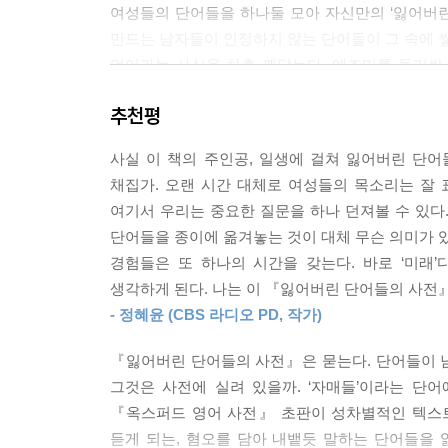
여성들의 단어들을 하나둘 모아 자신만의 ‘잃어버린
“문제가 뭐냐면요 에즈미, 에즈미는 엉뚱한 걸 무서
만드는 남자들이 인정하지 않는 단어들이 그 속에 쌓
로 무서워해야 된다고요.”
언어라는 사실을 차츰 깨닫는다. 에즈미를 둘러싼 
--- p.231~232
에즈미는 단어들과 함께 성장하고 살아간다.
추천평
“중요한 건 용서받는 게 아니에요, 에시메이. 우리
『옥스퍼드 영어 사전』 초판 발간은 완간까지 7
꾸려나가면 돼요. 너무 깊이 생각하지 말아요.”
사실 이 책의 주인공, 일생에 걸쳐 잃어버린 단어
『옥스퍼드 영어 사전』이 편찬되는 흥미로운 역사
--- p.316
채집가. 오랜 시간 대체로 여성들의 목소리는 잘
중심에 두지만, 소설 속 등장인물 대부분은 실존 인
여기서 우리는 중요한 질문을 하나 던져볼 수 있다.
역사의 일부다. 사전 편찬 연대를 줄기 삼아, 일화
나는 메이블, 리지 그리고 다른 여자들-생선배를 
단어들을 종이에 옮겨놓는 것이 대체 무슨 의미가 
날카로운 질문들과 풍성하고 아름다운 상상력으로
내가 수집한 그 모든 단어들에 대해 생각했다. 그들
경험들은 또 하나의 시간을 갖는다. 바로 ‘미래
들여다보며 그 속에서 살아갔을 사람들을 생생히 
을 품고 바라보았다. 이 쪽지들은 내게 소중했고,
생각하게 된다. 나는 이 『잃어버린 단어들의 사전
역사를 파고들어 행간의 삶을 살았던 여성들의 이야
것들이 심문을 당하고, 결함 있는 단어들로 판명 나
- 정혜윤 (CBS 라디오 PD, 작가)
--- p.342~343
잃어버린 단어, 잃어버린 이야기를 되찾는 여정
『잃어버린 단어들의 사전』은 묻는다. 단어들이 남
누락되고 삭제된 세계를 복원하는 여성들의 이야기
“이 단어들 말이에요.” 트렁크 속으로 손을 뻗어 쪽
그것은 사전에 실려 있을까. ‘자매들’이라는 단어
은 바람을 쐬어야 돼요. 읽히고, 공유되고, 이해되
『옥스퍼드 영어 사전』 초판이 성차별적인 텍스트
“이 모든 여자들과 그들의 말들. 그들의 이름을 적어
다른 모든 단어들처럼요.”
듣게 되는, 혐오를 담아 내뱉듯 말하는 단어들을