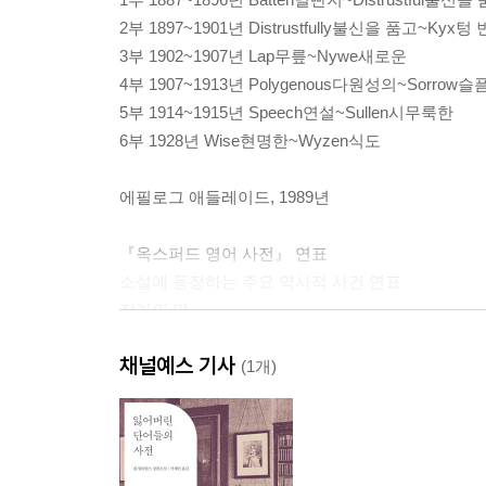
2부 1897~1901년 Distrustfully불신을 품고~Kyx텅
3부 1902~1907년 Lap무릎~Nywe새로운
4부 1907~1913년 Polygenous다원성의~Sorrow슬
5부 1914~1915년 Speech연설~Sullen시무룩한
6부 1928년 Wise현명한~Wyzen식도
에필로그 애들레이드, 1989년
『옥스퍼드 영어 사전』 연표
소설에 등장하는 주요 역사적 사건 연표
작가의 말
감사의 말
채널예스 기사
옮긴이의 말
(1개)