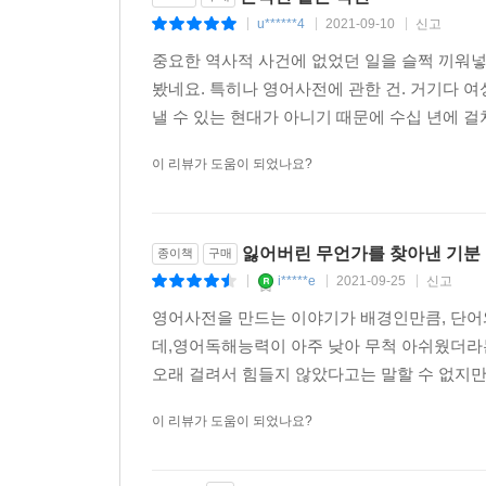
u******4
2021-09-10
신고
|
|
|
중요한 역사적 사건에 없었던 일을 슬쩍 끼워넣
봤네요. 특히나 영어사전에 관한 건. 거기다 
낼 수 있는 현대가 아니기 때문에 수십 년에 걸
이 리뷰가 도움이 되었나요?
잃어버린 무언가를 찾아낸 기분
종이책
구매
i*****e
2021-09-25
신고
|
|
|
영어사전을 만드는 이야기가 배경인만큼, 단어
데,영어독해능력이 아주 낮아 무척 아쉬웠더라는
오래 걸려서 힘들지 않았다고는 말할 수 없지만, 
이 리뷰가 도움이 되었나요?