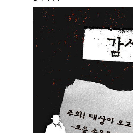
14 기분이 더 나빠져요
15 크리스티안 씨
16 사회주의적 인간
17 선 긋기
18 상패
19 클라우스
20 골름의 보크 씨
21 파울 부인
22 거래
23 호엔쇤하우젠
24 본자크 씨
25 베를린, 2000년 봄
26 장벽
27 퍼즐 맞추는 사람들
28 미리암과 찰리
감사의 말