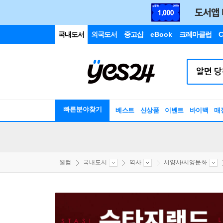
국내도서
외국도서
중고샵
eBook
크레마클럽
C
빠른분야찾기
베스트
신상품
이벤트
바이백
매
웰컴
국내도서
역사
서양사/서양문화