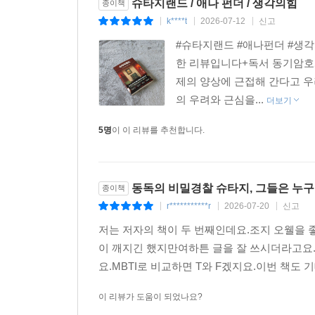
펀더는 청소부, 학생, 그리고 심지어는 전직 슈
슈타지랜드 / 애나 펀더 / 생각의힘
종이책
또한 지구상의 유일한 분단국가인 한국의 독자들에게
정서를 생생하게 재현한다.
k****t
2026-07-12
신고
|
|
|
연좌제의 아픔을 겪었던 역사를 공유하고 있기 때
- 〈마리 끌레르〉
(Mauer im Kopf)’은 여전히 굳건히 남아 
#슈타지랜드 #애나펀더 #생각
우리가 마주하게 될 미래이기도 하다. 애나 펀더
한 리뷰입니다+독서 동기암호화폐
속에서 개인이 어떻게 자신의 존엄을 지켜낼 수 있
제의 양상에 근접해 간다고 우
마주하는 순간, 우리는 비로소 자유의 진짜 무게를 
의 우려와 근심을...
더보기
5명
이 이 리뷰를 추천합니다.
동독의 비밀경찰 슈타지, 그들은 누
종이책
r***********r
2026-07-20
신고
|
|
|
저는 저자의 책이 두 번째인데요. 조지 오웰을
이 깨지긴 했지만여하튼 글을 잘 쓰시더라고요
요.MBTI로 비교하면 T와 F겠지요.이번 책도
이 리뷰가 도움이 되었나요?