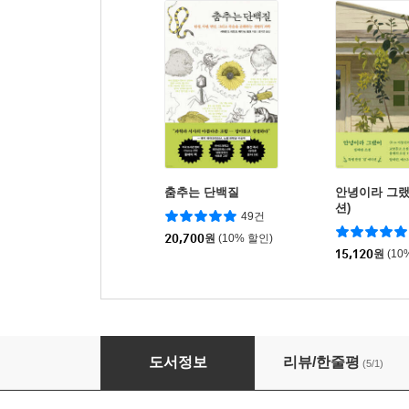
춤추는 단백질
안녕이라 그랬
션)
49건
20,700
원
(10% 할인)
15,120
원
(10
슈타지랜드
도서정보
리뷰/한줄평
(5/1)