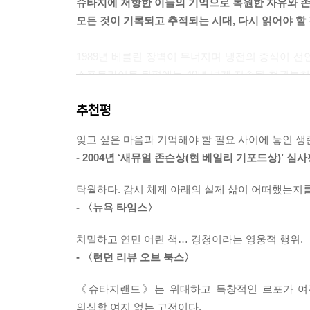
슈타지에 저항한 이들의 기억으로 복원한 자유와 
바람을 피울 수는 있지만, 모든 게 보고는 되어야 하거
모든 것이 기록되고 추적되는 시대, 다시 읽어야 할
--- 「15장 〈크리스티안 씨〉」 중에서
1989년 베를린 장벽이 무너지며 냉전의 종식이 선
하지만 나는 믿음의 대상으로서의 독일민주공화국이
스포트라이트 뒤편에는 40년 넘게 지속된 철권통
체계였다. 그것은 진공 속에 존재하던 우주, 스스
애나 펀더는 통일 직후의 베를린에서 역사 뒤편에
다. 처벌의 상당수는 단지 믿음의 부족, 혹은 믿
추천평
동독의 비밀경찰 ‘슈타지’가 남긴 깊은 상흔이
텔레비전을 수신하도록 맞춰진 안테나, 노동절에 내
고발한다.
는 저속한 농담 같은 것들로.
잊고 싶은 마음과 기억해야 할 필요 사이에 놓인 
--- 「16장 〈사회주의적 인간〉」 중에서
- 2004년 ‘새뮤얼 존슨상(현 베일리 기포드상)’ 심
『슈타지랜드』는 저자의 집요하고 심층적인 인터
체제의 부속품이었던 가해자들을 직접 찾아가 그들의
장벽이 세워지던 8월 13일, 코흐는 주둔지로 호출
탁월하다. 감시 체제 아래의 실제 삶이 어떠했는지
선입견 없이 인물들의 내면 깊숙한 곳까지 파고드는 
어요. 지휘관은 제 부츠를 보더니 임무를 수행하기
- 〈뉴욕 타임스〉
아픈 잔혹한 현실의 드라마를 마주하게 된다.『슈
라고 명령했습니다. 가시철조망이 쳐지고 장벽이 
올랐다. 2004년 영국 최고의 논픽션상인 새뮤얼
치밀하고 연민 어린 책… 경청이라는 영웅적 행위.
다. 그날은 여느 때와 다름없는 여름날이었어요. 체
독자에게 충격을 안겼다.
- 〈런던 리뷰 오브 북스〉
함을 치고 있었습니다. (…) 그때 전 겨우 스물한 살
--- 「17장 〈선 긋기〉」 중에서
《슈타지랜드》는 위대하고 독창적인 르포가 여전
감시는 인간의 삶을 어떻게 파괴하는가
의심할 여지 없는 고전이다.
-비극 속에서도 빛나는 인간의 존엄성과 강인함