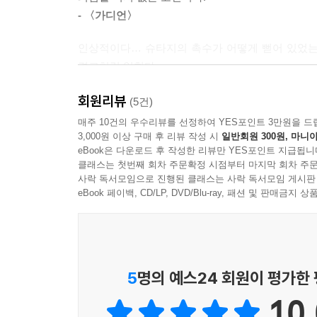
“전 이렇게 말했어요. ‘브라보. 훌륭하군요. 근데 
- 〈가디언〉
니까, 아니면 슈타지에 맞서서 일했기 때문에 벌받는 
장벽이 무너진 뒤, 독일 매체들은 동독을 ‘역사상 가
이다. 선을 긋기는 했지만 어느 편에도 서지 않았던
인상적이다… 슈타지의 촉수가 어떻게 뻗어 있었는
운용한 정식 요원은 9만 7,000명에 이르렀고, 그
경고처럼 읽힌다.
경우 시민 6.5명마다 한 명의 정보원이 있을 정
코흐 씨는 보른홀머 거리에서의 ‘국경 시설’에 관한
- 〈커커스 리뷰〉
밀도였다. “슈타지는 당신을 찾아오는 손님이 누
들을 복사하며 기쁜 듯 소리쳤다. (…) 미리암은 
회원리뷰
(5건)
알았다.”(20쪽) “사람들 사이의 관계는 상대방이
자리에 와 있다고 느껴질 때까지 오른쪽으로 움직인다
분단된 나라에서 살아갔던 피해자들과 가해자들의 
매주 10건의 우수리뷰를 선정하여 YES포인트 3만원을 드
불신이 사회적 존재의 토대가 되었다.”(54쪽) 
들이 사라지자 나는 선로를 바라본다. 적어도 여섯 
- 〈인디펜던트〉
3,000원 이상 구매 후 리뷰 작성 시
일반회원 300원, 마니아
『슈타지랜드』는 그 숨 막히는 감시 사회의 메커
eBook은 다운로드 후 작성한 리뷰만 YES포인트 지급됩니
엔 옹벽이 있다. 옹벽은 그리 높지 않지만, 그 뒤쪽
클래스는 첫번째 회차 주문확정 시점부터 마지막 회차 주문
저자는 충실한 조사와 개인화된 서술을 바탕으로 
군데를 찾아낸다. 저기가 미리암이 웅크리고 있었던
사락 독서모임으로 진행된 클래스는 사락 독서모임 게시판
책 속에는 독재 사회의 광풍에 휩쓸려 인생의 
눈으로 개인적 서술들을 끌어내는 데 성공한다. 그
--- 「18장 〈상패〉」 중에서
eBook 페이백, CD/LP, DVD/Blu-ray, 패션 및 판매금
등장한다. 열여섯 나이에 ‘국가의 적’으로 낙인찍
하나의 평행세계처럼 존재하고 있는 한 장소의 초상
너머 서독 병원에 있는 자신의 어린 아들을 다시 
- 〈파이낸셜 타임스〉
클라우스는 뒤로 몸을 기댄다. 담배 연기가 그의 입
아니면 슈타지에게 장단을 맞추라는 제안을 거절하
벌을 받았다고 생각해.”
등이 그들이다. 그들은 국가라는 거대한 괴물에게 
《슈타지랜드》는 감시하는 사람과 감시당하는 사
“그게 무슨 뜻이야?”
5
명의 예스24 회원이 평가한
이들의 고통을 자극적으로 소비하지 않고, 비극 속
데려간다.
“글쎄, 그 사람들한테 양심이라는 게 조금이라도 있
- 〈더 타임스〉
“만약에 없다면?” 나는 빈츠 씨와 크리스티안 씨와 
10.
펀더의 시선은 가해자들의 모습 역시 다각도로 비춘