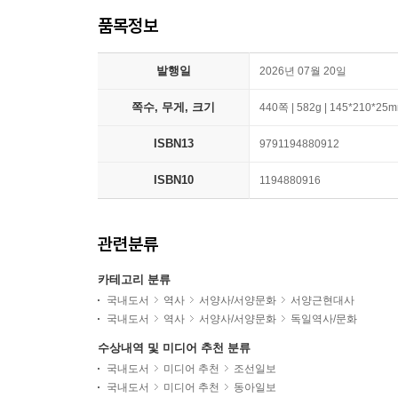
품목정보
발행일
2026년 07월 20일
쪽수, 무게, 크기
440쪽 | 582g | 145*210*25
ISBN13
9791194880912
ISBN10
1194880916
관련분류
카테고리 분류
국내도서
역사
서양사/서양문화
서양근현대사
국내도서
역사
서양사/서양문화
독일역사/문화
수상내역 및 미디어 추천 분류
국내도서
미디어 추천
조선일보
국내도서
미디어 추천
동아일보