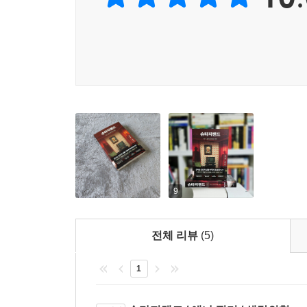
“난 그렇게까지 관심은 없어.” 그는 말한다. “난 
《슈타지랜드》는 과거의 베를린을 아는 사람 누구
슈타지 고위 간부, ‘다른 누군가보다 한 수 위에 
이것이 그의 승리라고 나는 생각한다. 이것이 그가 
감정적인 쇼처럼 펼쳐지는 한 도시를 흥미롭게 소개
체제가 붕괴한 후에도 과거의 영광을 그리워하는 
있었다면, 내적 승리라는 것도 있었을지 모른다.
- 〈스코틀랜드 온 선데이〉
인간과 괴물에게 끝내 굴복하지 않은 인간의 대비는
--- 「19장 〈클라우스〉」 중에서
보기 드문 문학적 재능으로 쓰인 매혹적인 책. 동
모든 것이 기록되고 추적되는 시대,
우리의 행동이 우리의 미래를 어떤 방식으로 저당 
- 〈선데이 텔레그래프〉
『1984』가 현실이 된 세상을 증언한 ‘새로운 고전’
로 결정할 상황에서, 그리고 나중에 선택의 여지가 
속임수와 배신 위에 세워진 정치 체제가 얼마나 
지만 일단 그 결정을 내리고 나니, 그것과 함께 살
베를린 장벽이 무너진 지 수십 년이 흘렀고, 우
생동감과 재치가 넘치는 문체로 쓰였다.
힘과 상처를 견디는 능력을 과대평가했던 게 아닌가 
오늘의 한국 독자들에게도 여전히 유효하다. 통제와
- 〈데일리 메일〉
롭게 눈물을 흘리고 있는 것처럼 보이기도 한다. “이
과거의 슈타지가 이웃의 눈과 귀, 편지 검열을 통해
체포되었다는 사실을 알게 되었다. 동독 전역에서 온
도구로 인간의 사유를 검열한다.
베를린 장벽에 의해 삶이 형성되었던 사람들의 잔인
9
--- 「22장 〈거래〉」 중에서
- 〈선데이 타임스〉
스마트폰의 위치 추적, 인터넷 검색 기록의 데이터
알고자 하는 욕구 밑에는 정의에 대한 욕구가 있다
전체 리뷰
(5)
냉전기의 동독이라는 이상하고 끔찍하며 사악할 
부러워할 만한 ‘완벽한 파놉티콘’을 완성했다. 게
로잡힐 수 없다. 많은 것이 유리 뒤에 놓였지만 그건
역시 훌륭하게 그려낸다.
달군다. 국가 혹은 보이지 않는 거대 자본과 대중
1
- 〈이브닝 스탠다드〉
진행형인 위협에 대한 강력한 경고다.
--- 「28장 〈미리암과 찰리〉」 중에서