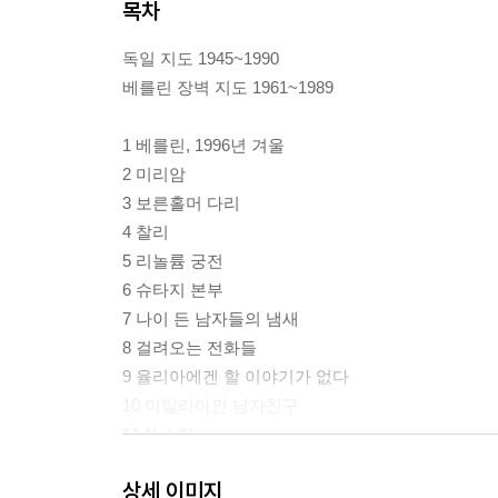
목차
독일 지도 1945~1990
베를린 장벽 지도 1961~1989
1 베를린, 1996년 겨울
2 미리암
3 보른홀머 다리
4 찰리
5 리놀륨 궁전
6 슈타지 본부
7 나이 든 남자들의 냄새
8 걸려오는 전화들
9 율리아에겐 할 이야기가 없다
10 이탈리아인 남자친구
11 N 소령
12 립시
상세 이미지
13 폰 슈니-