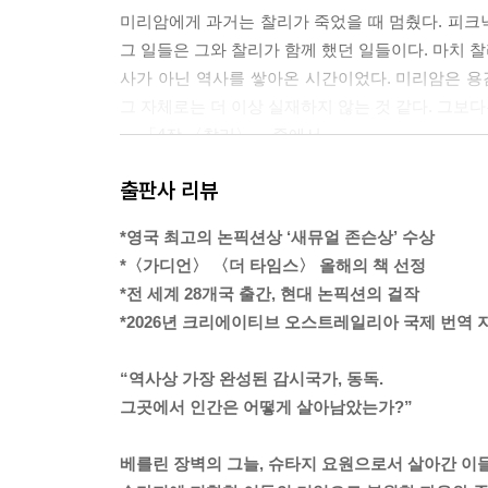
미리암에게 과거는 찰리가 죽었을 때 멈췄다. 피크닉
그 일들은 그와 찰리가 함께 했던 일들이다. 마치 찰
사가 아닌 역사를 쌓아온 시간이었다. 미리암은 용
그 자체로는 더 이상 실재하지 않는 것 같다. 그보
--- 「4장 〈찰리〉」 중에서
출판사 리뷰
장벽이 무너진 뒤, 독일의 매체들은 동독을 ‘역사상 
이는 인구 1,700만 명의 나라를 감시하기에는 충분
*영국 최고의 논픽션상 ‘새뮤얼 존슨상’ 수상
다. 히틀러의 제3제국에서는 시민 2,000명마다 한
*〈가디언〉 〈더 타임스〉 올해의 책 선정
요원이 있었다. 하지만 독일민주공화국에서는 국민 
*전 세계 28개국 출간, 현대 논픽션의 걸작
보원까지 포함할 경우 시민 6.5명마다 한 명의 정
*2026년 크리에이티브 오스트레일리아 국제 번역
찾아낼수록 더 많은 요원과 정보원을 고용해 그들을
--- 「6장 〈슈타지 본부〉」 중에서
“역사상 가장 완성된 감시국가, 동독.
그곳에서 인간은 어떻게 살아남았는가?”
“처음에 슈타지에서 일했을 때는 결혼한 상태였지만,
어가기 시작했죠. 가장 친한 친구한테 그 얘기를 
베를린 장벽의 그늘, 슈타지 요원으로서 살아간 이
그 사람들은 절 사흘 동안 독방에 가둬놨어요. 그러