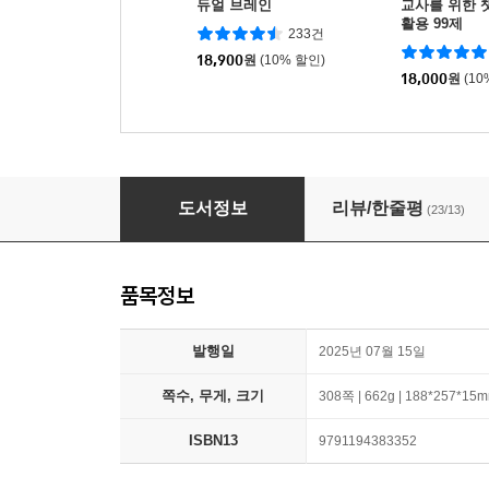
듀얼 브레인
교사를 위한 
활용 99제
233건
18,900
원
(10% 할인)
18,000
원
(10
이게 되네? 제미나이 노트북LM 미친 활용법 51
도서정보
리뷰/한줄평
(23/13)
품목정보
발행일
2025년 07월 15일
쪽수, 무게, 크기
308쪽 | 662g | 188*257*15
ISBN13
9791194383352