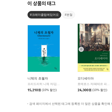
이 상품의 태그
#크레마클럽에있어요
#분철
니체의 초월자
오디세이아
프리드리히 니체 저/김철 편역
히읏
호메로스 저/페테르 파울 루벤스 그림/박문재 역
|
15,210
원
(10% 할인)
24,300
원
(10% 할인)
검색 페이지에서 선택된 태그에 등록된 더 많은 상품을 확인해 