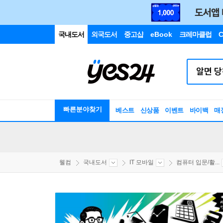
국내도서
외국도서
중고샵
eBook
크레마클럽
C
빠른분야찾기
베스트
신상품
이벤트
바이백
매
웰컴
국내도서
IT 모바일
컴퓨터 입문/활...