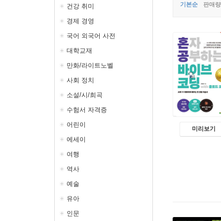
기본순
판매량
건강 취미
경제 경영
국어 외국어 사전
대학교재
만화/라이트노벨
사회 정치
소설/시/희곡
수험서 자격증
어린이
미리보기
에세이
여행
역사
예술
유아
인문