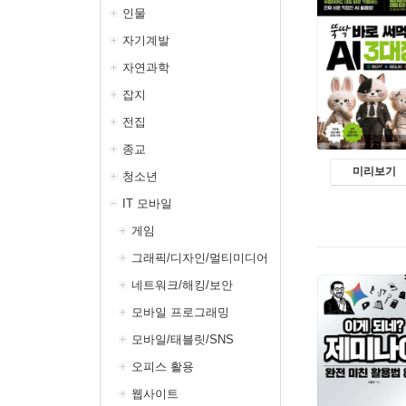
인물
자기계발
자연과학
잡지
전집
종교
미리보기
청소년
IT 모바일
게임
그래픽/디자인/멀티미디어
네트워크/해킹/보안
모바일 프로그래밍
모바일/태블릿/SNS
오피스 활용
웹사이트