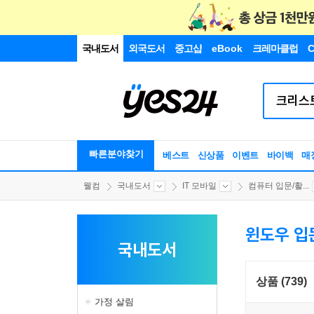
국내도서
외국도서
중고샵
eBook
크레마클럽
C
빠른분야찾기
베스트
신상품
이벤트
바이백
매
웰컴
국내도서
IT 모바일
컴퓨터 입문/활...
윈도우 입
국내도서
상품 (739)
가정 살림