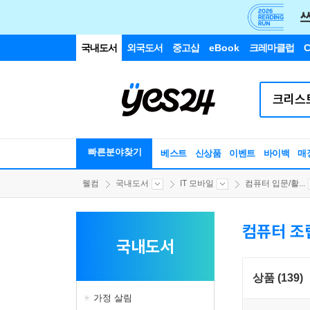
국내도서
외국도서
중고샵
eBook
크레마클럽
C
빠른분야찾기
베스트
신상품
이벤트
바이백
매
웰컴
국내도서
IT 모바일
컴퓨터 입문/활...
컴퓨터 조
국내도서
상품 (139)
가정 살림