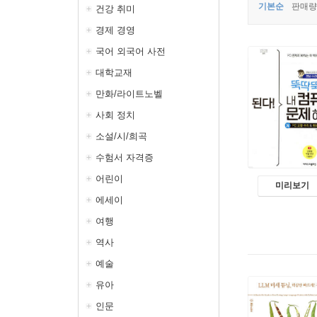
기본순
판매량
건강 취미
경제 경영
국어 외국어 사전
대학교재
만화/라이트노벨
사회 정치
소설/시/희곡
수험서 자격증
어린이
미리보기
에세이
여행
역사
예술
유아
인문