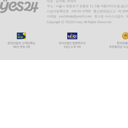
대표 : 김석환, 최세라
주소 : 서울시 영등포구 은행로 11, 5층~6층(여의도동,일신
사업자등록번호 : 229-81-37000 통신판매업신고 : 제 200
이메일 : yes24help@yes24.com 호스팅 서비스사업자 :
Copyright ⓒ YES24 Corp. All Rights Reserved.