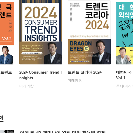
 트렌드
2024 Consumer Trend I
트렌드 코리아 2024
대한민국
nsights
Vol 1
미래의창
미래의창
목새(미래
천
이게 되네? 제미나이 완전 미친 활용법 81제