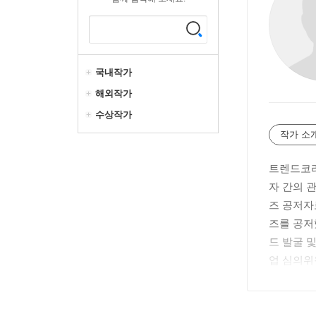
국내작가
해외작가
수상작가
작가 소
트렌드코리
자 간의 
즈 공저자
즈를 공저
드 발굴 
업 심의위
25’를 연
Jihye Cho