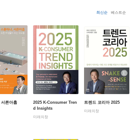
 lectures on consumer trends. She currently teaches cons
최신순
베스트순
 many articles and columns to major Korean newspapers an
 서른아홉
2025 K-Consumer Tren
트렌드 코리아 2025
d Insights
미래의창
미래의창