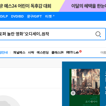
D/LP
DVD/BD
문구
/GIFT
티켓
독서유형검사
장안내
채널예스
사락
예스펀딩
클래스24
RBTI Lab
여
독서유형검사