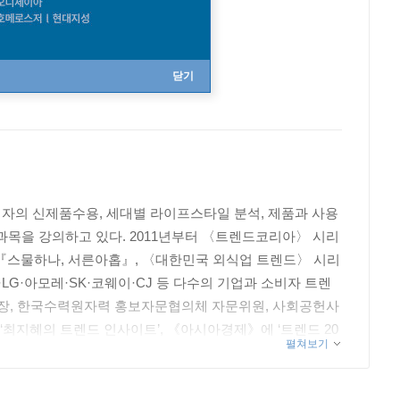
닫기
자의 신제품수용, 세대별 라이프스타일 분석, 제품과 사용
과목을 강의하고 있다. 2011년부터 〈트렌드코리아〉 시리
 『스물하나, 서른아홉』, 〈대한민국 외식업 트렌드〉 시리
·아모레·SK·코웨이·CJ 등 다수의 기업과 소비자 트렌
원장, 한국수력원자력 홍보자문협의체 자문위원, 사회공헌사
‘최지혜의 트렌드 인사이트’, 《아시아경제》에 ‘트렌드 20
펼쳐보기
ow at CTC. She has participated in many consulting proje