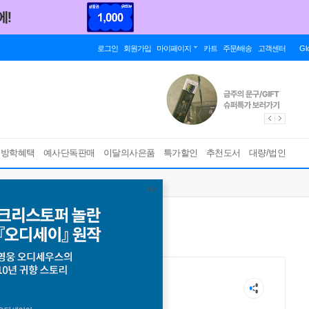
로그인
회원가입
마이페이지
카트
주문/배송
고객센터
Gl
름방학혜택
예사단독판매
이달의사은품
특가할인
추천도서
대량/법인