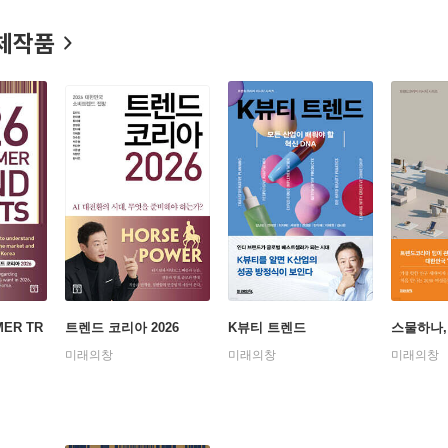
Korea’s leading companies such as Samsung and LG, and gives public
체작품
vior and qualitative research methodology at SNU. She contributes
MER TR
트렌드 코리아 2026
K뷰티 트렌드
스물하나,
미래의창
미래의창
미래의창