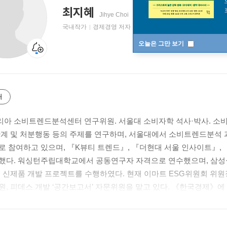
최지혜
Jihye Choi
국내작가
경제경영 저자
오늘은 그만 보기
개
아 소비트렌드분석센터 연구위원. 서울대 소비자학 석사·박사. 소비
관계 및 처분행동 등의 주제를 연구하며, 서울대에서 소비트렌드분석 
로 참여하고 있으며, 『K뷰티 트렌드』, 『더현대 서울 인사이트』,
했다. 워싱턴주립대학교에서 공동연구자 자격으로 연수했으며, 삼성·LG
및 신제품 개발 프로젝트를 수행하였다. 현재 이마트 ESG위원회 위
원, 피데스 개발 ‘공간보고서’ 자문위원을 맡고 있다. 《한국경제》에 
재한다.
i, PhD in Consumer Science from DCS, SNU, works as a research fell