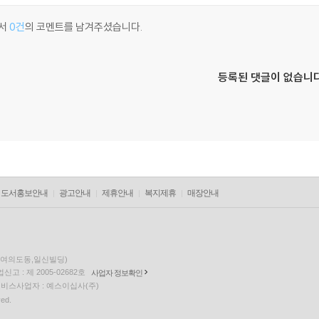
서
0건
의 코멘트를 남겨주셨습니다.
등록된 댓글이 없습니다
도서홍보안내
광고안내
제휴안내
복지제휴
매장안내
층(여의도동,일신빌딩)
고 : 제 2005-02682호
사업자 정보확인
팅 서비스사업자 : 예스이십사(주)
ved.