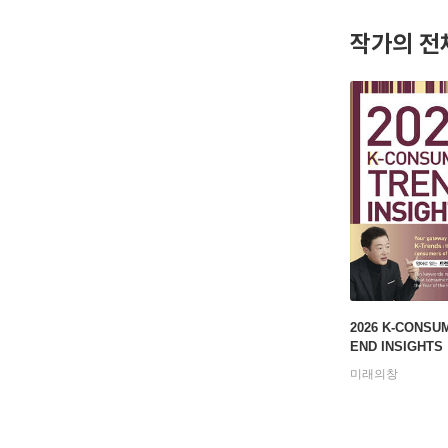
cts with 
작가의 전
umer beha
d media.
2026 K-CONSU
END INSIGHTS
미래의창