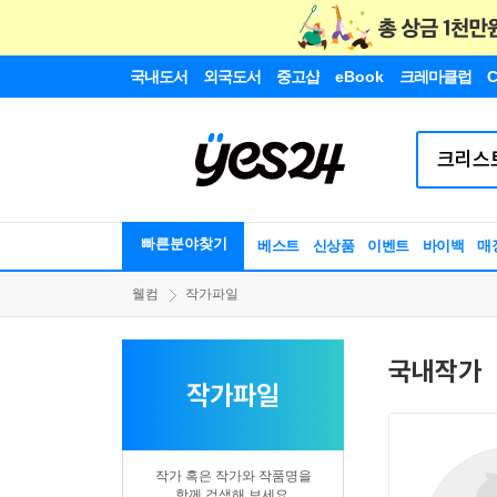
국내도서
외국도서
중고샵
eBook
크레마클럽
C
빠른분야찾기
베스트
신상품
이벤트
바이백
매
웰컴
작가파일
국내작가
작가파일
작가 혹은 작가와 작품명을
함께 검색해 보세요.