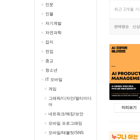
인문
최근 2개월 
인물
자기계발
판매량순
신상
자연과학
잡지
전집
종교
청소년
IT 모바일
게임
그래픽/디자인/멀티미디
어
미리보기
네트워크/해킹/보안
모바일 프로그래밍
모바일/태블릿/SNS