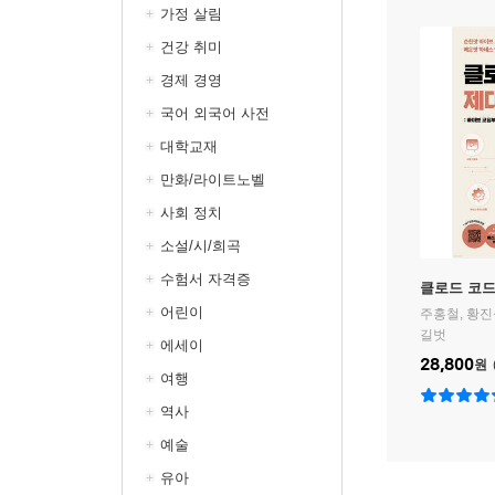
가정 살림
건강 취미
경제 경영
국어 외국어 사전
대학교재
만화/라이트노벨
사회 정치
소설/시/희곡
수험서 자격증
클로드 코드
어린이
주홍철
,
황진
길벗
에세이
28,800
원
여행
역사
예술
유아