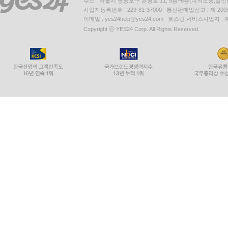
주소 : 서울시 영등포구 은행로 11, 5층~6층(여의도동,일신
사업자등록번호 : 229-81-37000 통신판매업신고 : 제 200
이메일 : yes24help@yes24.com 호스팅 서비스사업자 :
Copyright ⓒ YES24 Corp. All Rights Reserved.