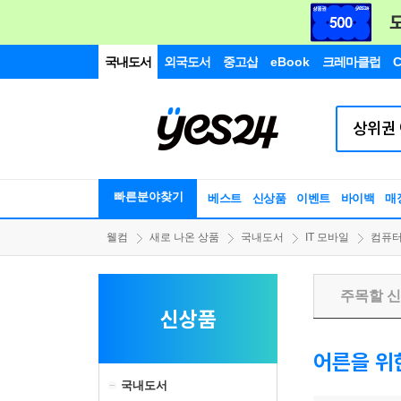
국내도서
외국도서
중고샵
eBook
크레마클럽
C
빠른분야찾기
베스트
신상품
이벤트
바이백
매
웰컴
새로 나온 상품
국내도서
IT 모바일
컴퓨터
주목할 
신상품
어른을 위
국내도서