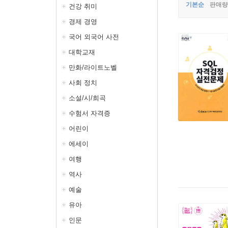
기본순
판매량
건강 취미
경제 경영
국어 외국어 사전
대학교재
만화/라이트노벨
사회 정치
소설/시/희곡
수험서 자격증
어린이
에세이
여행
역사
예술
유아
인문