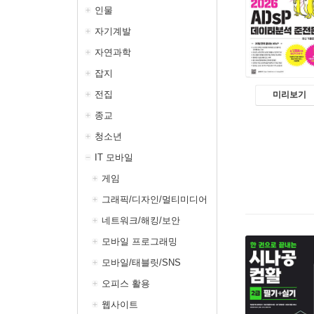
인물
자기계발
자연과학
잡지
전집
미리보기
종교
청소년
IT 모바일
게임
그래픽/디자인/멀티미디어
네트워크/해킹/보안
모바일 프로그래밍
모바일/태블릿/SNS
오피스 활용
웹사이트