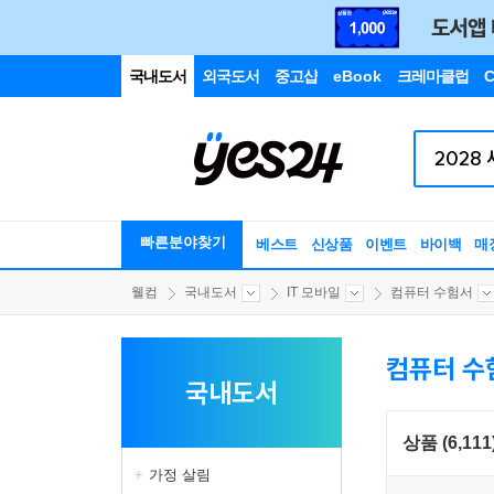
국내도서
외국도서
중고샵
eBook
크레마클럽
C
빠른분야찾기
베스트
신상품
이벤트
바이백
매
웰컴
국내도서
IT 모바일
컴퓨터 수험서
컴퓨터 수
국내도서
상품 (6,111
가정 살림