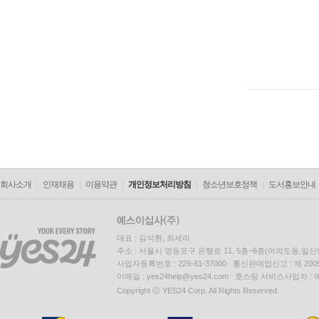
회사소개
인재채용
이용약관
개인정보처리방침
청소년보호정책
도서홍보안내
대표 : 김석환, 최세라
주소 : 서울시 영등포구 은행로 11, 5층~6층(여의도동,일신
사업자등록번호 : 229-81-37000 통신판매업신고 : 제 200
이메일 : yes24help@yes24.com 호스팅 서비스사업자 :
Copyright ⓒ YES24 Corp. All Rights Reserved.