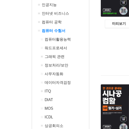
인공지능
인터넷 비즈니스
컴퓨터 공학
미리보기
컴퓨터 수험서
컴퓨터활용능력
워드프로세서
그래픽 관련
정보처리/보안
사무자동화
데이터자격검정
ITQ
DIAT
MOS
ICDL
상공회의소