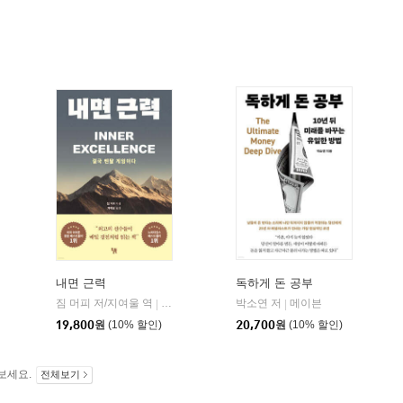
내면 근력
독하게 돈 공부
짐 머피 저/지여울 역
현대지성
윌북(willbook)
박소연 저
메이븐
|
|
|
19,800
원
(10% 할인)
20,700
원
(10% 할인)
보세요.
전체보기