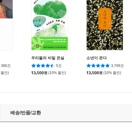
우리들의 비밀 온실
소년이 온다
386건
5건
3,709건
 할인)
13,500
원
(10% 할인)
13,500
원
(10% 할인)
배송/반품/교환