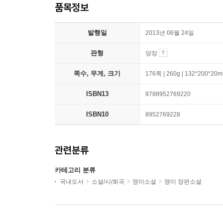
품목정보
발행일
2013년 06월 24일
판형
양장
쪽수, 무게, 크기
176쪽 | 260g | 132*200*20
ISBN13
9788952769220
ISBN10
8952769228
관련분류
카테고리 분류
국내도서
소설/시/희곡
영미소설
영미 장편소설