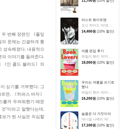
11,700
원
(10% 할인)
라스트 화이트맨
모신 하미드 저/권상미 역
14,400
원
(10% 할인)
 두 번째 장편인 《풀잎
설의 문체는 간결하게 통
고 성숙해졌다. 내용적으
여름 편집 후기
른의 이야기를 들려준다.
에밀리 헨리 저/이미정 역
18,000
원
(10% 할인)
여 《인 콜드 블러드》의
우리는 여름을 쓰기로
이 싣기를 거부했다. 그
했다
에밀리 헨리 저/이미정 역
따르면, 《하퍼스 바자》
16,200
원
(10% 할인)
거스를까 두려워했기 때문
 것”이라고 말했다는데,
슬픔은 다 거짓이야
홍보가 된 사실은 의심할
대니얼 나예리 저/김래경 역
17,100
원
(10% 할인)