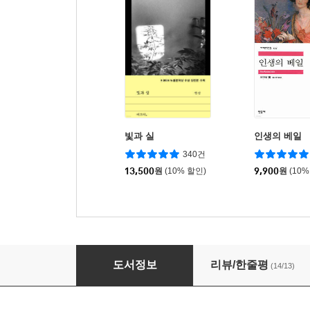
빛과 실
인생의 베일
340건
13,500
원
(10% 할인)
9,900
원
(10%
티파니에서 아침을
도서정보
리뷰/한줄평
(14/13)