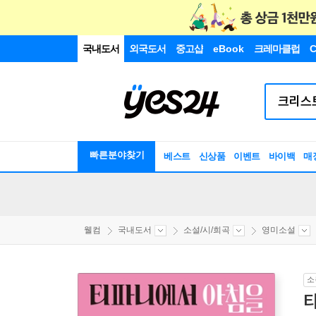
국내도서
외국도서
중고샵
eBook
크레마클럽
C
빠른분야찾기
베스트
신상품
이벤트
바이백
매
웰컴
국내도서
소설/시/희곡
영미소설
소