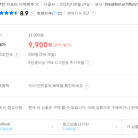
루먼 카포티
저/
박현주
역
시공사
2013년 06월 24일
원서 :
Breakfast at Tiffany'
8.9
회원리뷰(
27
건)
판매지수 312
가
11,000원
9,900
원
매가
(10% 할인)
ES포인트
550원 (5% 적립)
5만원이상 구매 시 2천원 추가적립
제혜택
카드/간편결제 혜택을 확인하세요
매 시 참고사항
현재 새 상품은 구매 할 수 없습니다. 아래 상품으로 구매하거나 판매
eBook
중고상품 (13개)
이 상
8,800원
5,000원 ~