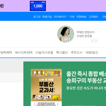
로그인
회원가입
마이페이지
카트
주문/배송
고객센터
Gl
름방학혜택
예사단독판매
이달의사은품
특가할인
추천도서
대량/법인