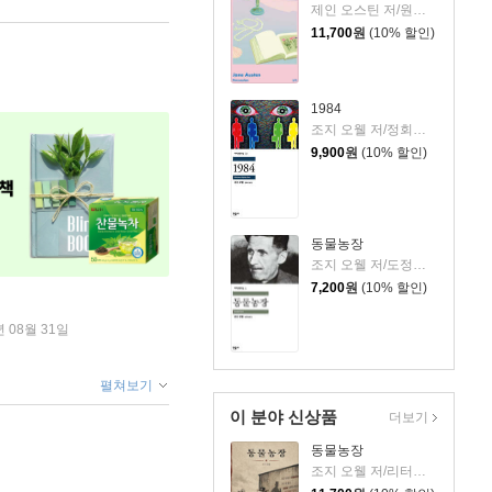
제인 오스틴 저/원영선,전신화 공역
11,700
원
(10% 할인)
1984
조지 오웰 저/정회성 역
9,900
원
(10% 할인)
동물농장
조지 오웰 저/도정일 역
7,200
원
(10% 할인)
년 08월 31일
펼쳐보기
이 분야 신상품
더보기
동물농장
조지 오웰 저/리터링크 역