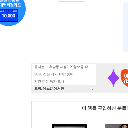
뮤지컬 〈휴남동 서점〉X 황보름 작가 북토크
2026 젊은 작가 1위 : 청예
기간 한정 특가 도서
오직, 예스24에서만
이 책을 구입하신 분