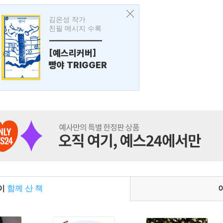
김은성 작가
친필 메시지 수록
---------------
[예스리커버]
빵야 TRIGGER
들이
함께 산 책