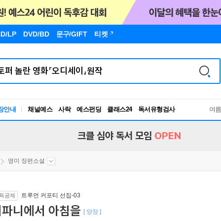
D/LP
DVD/BD
문구
/GIFT
티켓
장안내
채널예스
사락
예스펀딩
클래스24
독서유형검사
여
RBTI Lab
독서유형검사
크클 심야 독서 모임
OPEN
영미 장편소설
트루먼 커포티 선집-03
득공제
티파니에서 아침을
[ 양장 ]