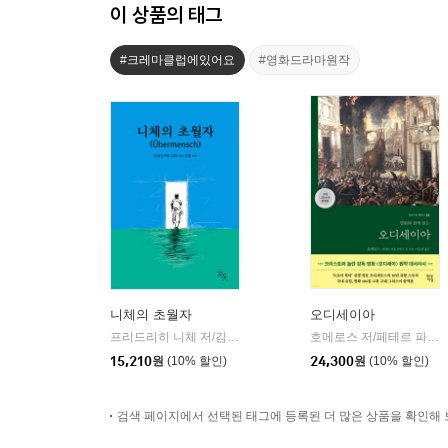
이 상품의 태그
#크레마클럽에있어요
#영화드라마원작
니체의 초월자
오디세이아
프리드리히 니체 저/김철 편역
히읏
호메로스 저/페테르 파울 루벤스 그림/박문재 역
|
15,210
원
(10% 할인)
24,300
원
(10% 할인)
검색 페이지에서 선택된 태그에 등록된 더 많은 상품을 확인해 