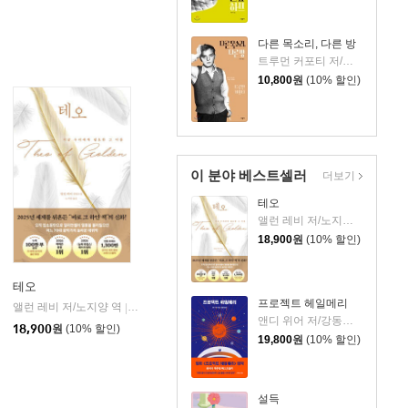
다른 목소리, 다른 방
트루먼 커포티 저/박현주 역
10,800
원
(10% 할인)
이 분야 베스트셀러
더보기
테오
앨런 레비 저/노지양 역
18,900
원
(10% 할인)
테오
프로젝트 헤일메리
앨런 레비 저/노지양 역
오팬하우스
|
앤디 위어 저/강동혁 역
18,900
원
(10% 할인)
19,800
원
(10% 할인)
설득