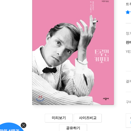
트
정
판
Y
결
구
미리보기
사이즈비교
공유하기