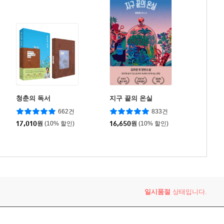
청춘의 독서
지구 끝의 온실
662건
833건
17,010
원
(10% 할인)
16,650
원
(10% 할인)
일시품절
상태입니다.