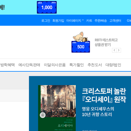
로그인
회원가입
마이페이지
카트
주문/배송
고객센터
Gl
름방학혜택
예사단독판매
이달의사은품
특가할인
추천도서
대량/법인