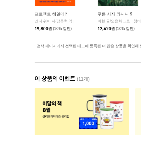
프로젝트 헤일메리
푸른 사자 와니니 9
앤디 위어 저/강동혁 역
알에이치코리아(RHK)
이현 글/오윤화 그림
창비
|
|
19,800
원
(10% 할인)
12,420
원
(10% 할인)
검색 페이지에서 선택된 태그에 등록된 더 많은 상품을 확인해 
이 상품의 이벤트
(11개)