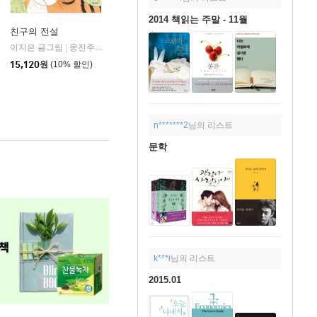
2014 책읽는 주말 - 11월
친구의 전설
이지은 글그림
웅진주니어
|
15,120
원
(10% 할인)
n*******2
님의 리스트
문학
k***i
님의 리스트
2015.01