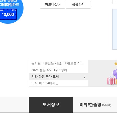
파트너샵
공유하기
뮤지컬 〈휴남동 서점〉X 황보름 작가 북토크
2026 젊은 작가 1위 : 청예
기간 한정 특가 도서
오직, 예스24에서만
무의미의 축제
도서정보
리뷰/한줄평
(54/31)