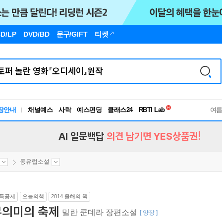
D/LP
DVD/BD
문구
/GIFT
티켓
독서유형검사
장안내
채널예스
사락
예스펀딩
클래스24
RBTI Lab
여
독서유형검사
AI 일문백답
의견 남기면 YES상품권!
동유럽소설
득공제
오늘의책
2014 올해의 책
무의미의 축제
밀란 쿤데라 장편소설
[ 양장 ]