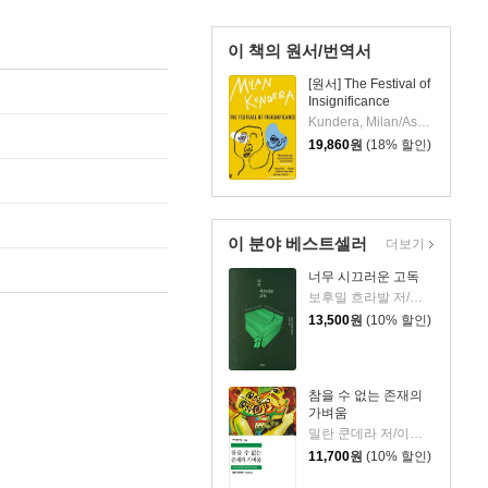
이 책의 원서/번역서
[원서] The Festival of
Insignificance
Kundera, Milan/Asher, Linda(TRN)
19,860
원
(18% 할인)
이 분야 베스트셀러
더보기
너무 시끄러운 고독
보후밀 흐라발 저/이창실 역
13,500
원
(10% 할인)
참을 수 없는 존재의
가벼움
밀란 쿤데라 저/이재룡 역
11,700
원
(10% 할인)