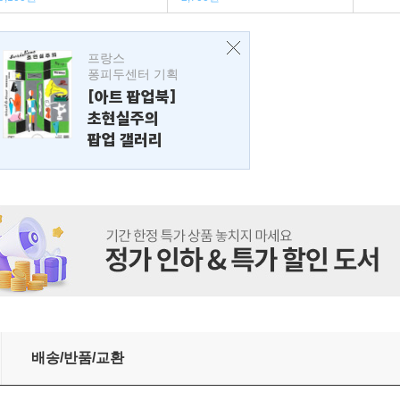
프랑스
퐁피두센터 기획
[아트 팝업북]
초현실주의
팝업 갤러리
배송/반품/교환