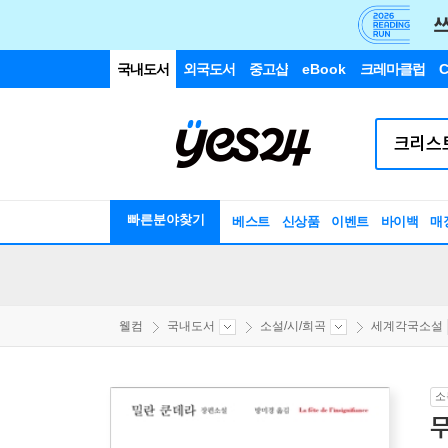
국내도서
외국도서
중고샵
eBook
크레마클럽
C
빠른분야찾기
베스트
신상품
이벤트
바이백
매
웰컴
국내도서
소설/시/희곡
세계각국소설
소