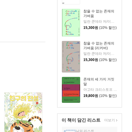
참을 수 없는 존재의
가벼움
밀란 쿤데라 저/이재룡 역
15,300
원
(10% 할인)
참을 수 없는 존재의
가벼움 (리커버)
밀란 쿤데라 저/이재룡 역
15,300
원
(10% 할인)
존재의 세 가지 거짓
말
아고타 크리스토프 저/용경식 역
19,800
원
(10% 할인)
이 책이 담긴
리스트
더보기
e******i
님의 리스트