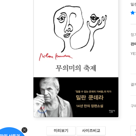
밀
정
판
Y
결
구
미리보기
사이즈비교