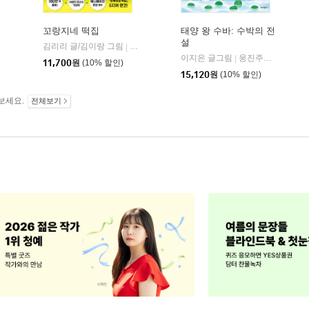
꼬랑지네 떡집
태양 왕 수바: 수박의 전
설
김리리 글/김이랑 그림
비룡소
|
이지은 글그림
웅진주니어
|
11,700
원
(10% 할인)
15,120
원
(10% 할인)
보세요.
전체보기