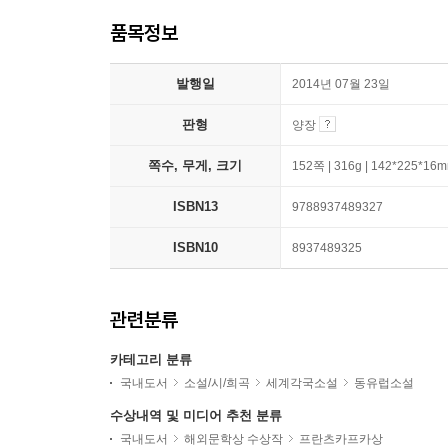
품목정보
발행일
2014년 07월 23일
판형
양장
쪽수, 무게, 크기
152쪽 | 316g | 142*225*16
ISBN13
9788937489327
ISBN10
8937489325
관련분류
카테고리 분류
국내도서
소설/시/희곡
세계각국소설
동유럽소설
수상내역 및 미디어 추천 분류
국내도서
해외문학상 수상작
프란츠카프카상