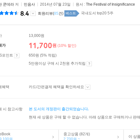
란 쿤데라
저
민음사
2014년 07월 23일
원서 :
The Festival of Insignificance
8.4
국내도서 top20 5주
회원리뷰(
85
건)
베스트
가
13,000원
11,700
원
매가
(10% 할인)
ES포인트
650원 (5% 적립)
5만원이상 구매 시 2천원 추가적립
제혜택
카드/간편결제 혜택을 확인하세요
매 시 참고사항
본 도서의 개정판이 출간되었습니다.
현재 새 상품은 구매 할 수 없습니다. 아래 상품으로 구매하거나 판매
eBook
중고상품 (82개)
이 상
9,100원
2,700원 ~