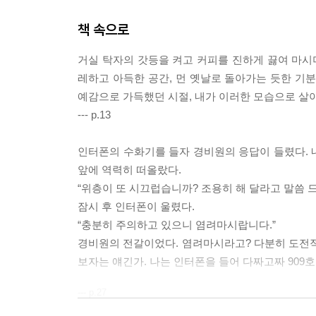
책 속으로
거실 탁자의 갓등을 켜고 커피를 진하게 끓여 마
레하고 아득한 공간, 먼 옛날로 돌아가는 듯한 기
예감으로 가득했던 시절, 내가 이러한 모습으로 살아
--- p.13
인터폰의 수화기를 들자 경비원의 응답이 들렸다. 
앞에 역력히 떠올랐다.
“위층이 또 시끄럽습니까? 조용히 해 달라고 말씀 
잠시 후 인터폰이 울렸다.
“충분히 주의하고 있으니 염려마시랍니다.”
경비원의 전갈이었다. 염려마시라고? 다분히 도전적
보자는 얘긴가. 나는 인터폰을 들어 다짜고짜 909
--- p.27