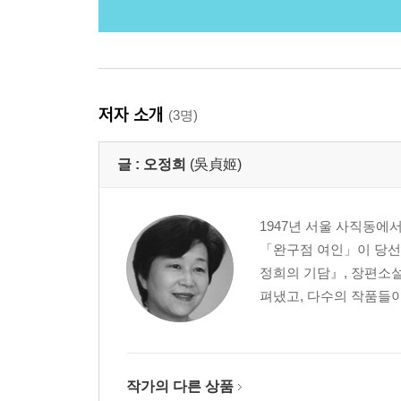
저자 소개
(3명)
글 :
오정희
(吳貞姬)
1947년 서울 사직동에
「완구점 여인」이 당선되
정희의 기담』, 장편소설
펴냈고, 다수의 작품들이
작가의 다른 상품