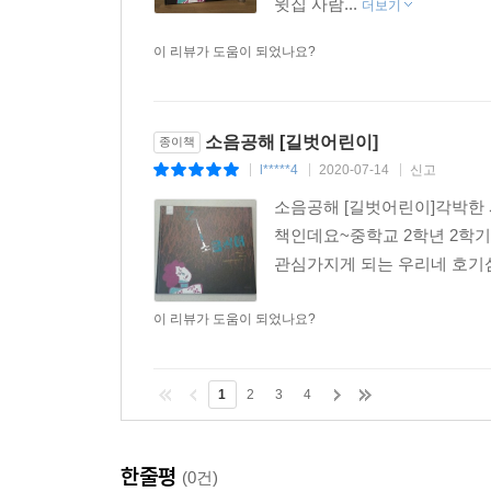
윗집 사람...
더보기
이 리뷰가 도움이 되었나요?
소음공해 [길벗어린이]
종이책
l*****4
2020-07-14
신고
|
|
|
소음공해 [길벗어린이]각박한 
책인데요~중학교 2학년 2학기 
관심가지게 되는 우리네 호기심과
이 리뷰가 도움이 되었나요?
1
2
3
4
한줄평
(0건)