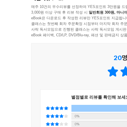
하지만 선하게 비춰졌던 모습 뒤에는 홈통을 통해
매주 10건의 우수리뷰를 선정하여 YES포인트 3만원을 드
남의 일에 간섭을 하는 모습도 보입니다. 또 층
3,000원 이상 구매 후 리뷰 작성 시
일반회원 300원, 마니아
수칙을 지키지 않는 것이 얼마나 무교양하고 몰상식
eBook은 다운로드 후 작성한 리뷰만 YES포인트 지급됩니
클래스는 첫번째 회차 주문확정 시점부터 마지막 회차 주문
사락 독서모임으로 진행된 클래스는 사락 독서모임 게시판
누구보다 공동생활 수칙을 잘 숙지하고, 지킨다
eBook 페이백, CD/LP, DVD/Blu-ray, 패션 및 판매금
필요한, 자신이 나서서 해결해야 하는 하나의 상황
안에서 자전거나 스케이트를 타게 하는 상식 없는 
사실을 제대로 들여다보지 않고, 일부 정보만으로 
20
명
결국 화를 참지 못하고 윗집에 찾아 간 여자가 현
얼굴도 함께 뜨거워지는 이유는 바로 이 때문이겠
스스로를 돌아보고 많은 질문을 던지게 될 것입니다
볼로냐 라가치상 수상 작가의 강렬한 그림과
별점별로 리뷰를 확인해 보세
깊이 있는 작품해설이 더해져 완성된 그림책 『소
0%
국내외에서 많은 사랑을 받고 있는 조원희 작가는
0%
그려냈습니다. 극명하게 대비되면서도 서로 어우러