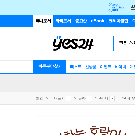
국내도서
외국도서
중고샵
eBook
크레마클럽
C
빠른분야찾기
베스트
신상품
이벤트
바이백
매
웰컴
국내도서
유아
4-6세
4-6세 우