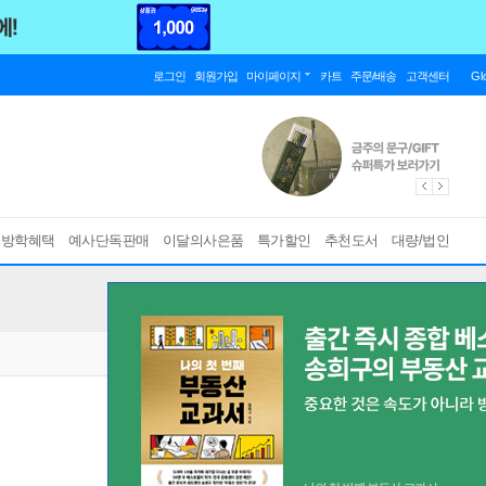
로그인
회원가입
마이페이지
카트
주문/배송
고객센터
Gl
름방학혜택
예사단독판매
이달의사은품
특가할인
추천도서
대량/법인