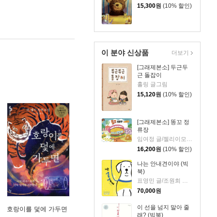
15,300
원
(10% 할인)
이 분야 신상품
더보기
[그래제본소] 두근두
근 돌잡이
홀링 글그림
15,120
원
(10% 할인)
[그래제본소] 똥꼬 정
류장
임여정 글/젤리이모 그림
16,200
원
(10% 할인)
나는 안내견이야 (빅
북)
표영민 글/조원희 그림
70,000
원
이 선을 넘지 말아 줄
호랑이를 덫에 가두면
래? (빅북)