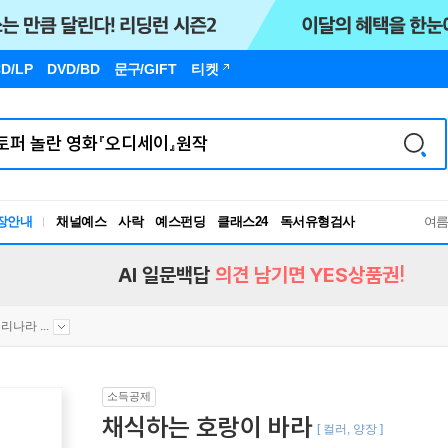
D/LP
DVD/BD
문구
/GIFT
티켓
독서유형검사
장안내
채널예스
사락
예스펀딩
클래스24
여
RBTI Lab
독서유형검사
AI 일문백답
의견 남기면 YES상품권!
리나라 ...
소득공제
채식하는 호랑이 바라
[ 컬러, 양장 ]