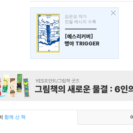
김은성 작가
친필 메시지 수록
---------------
[예스리커버]
빵야 TRIGGER
들이
함께 산 책