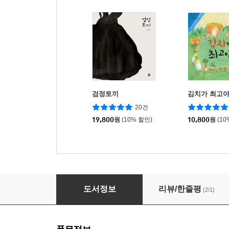
검정토끼
김치가 최고
20건
19,800
원
(10% 할인)
10,800
원
(10
채식하는 호랑이 바라
도서정보
리뷰/한줄평
(2/1)