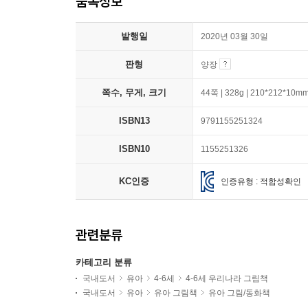
품목정보
발행일
2020년 03월 30일
판형
양장
쪽수, 무게, 크기
44쪽 | 328g | 210*212*10m
ISBN13
9791155251324
ISBN10
1155251326
KC인증
인증유형 : 적합성확인
관련분류
카테고리 분류
국내도서
유아
4-6세
4-6세 우리나라 그림책
국내도서
유아
유아 그림책
유아 그림/동화책