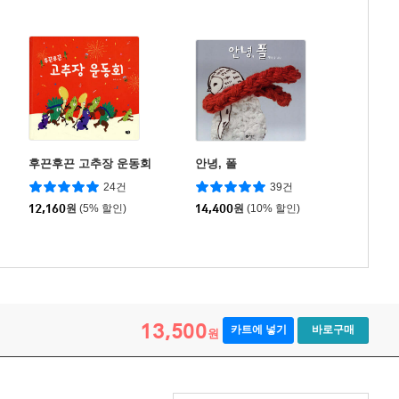
후끈후끈 고추장 운동회
안녕, 폴
24건
39건
12,160
원
(5% 할인)
14,400
원
(10% 할인)
13,500
카트에 넣기
바로구매
원