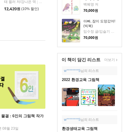
태 켈러 저/강나은 역
돌베개
|
백혜영 저
12,420
원
(10% 할인)
70,000
원
아빠, 잠이 도망갔어!
(빅북)
임수정 글/김슬기 그림
70,000
원
이 책이 담긴
리스트
더보기
w********5
님의 리스트
2022 환경교육 그림책
 물결 : 6인의 그림책 작가
w********5
님의 리스트
환경생태교육 그림책
년 08월 23일