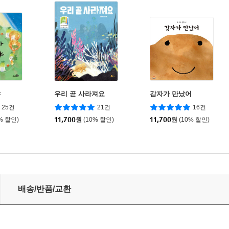
야
우리 곧 사라져요
감자가 만났어
25건
21건
16건
% 할인)
11,700
원
(10% 할인)
11,700
원
(10% 할인)
배송/반품/교환