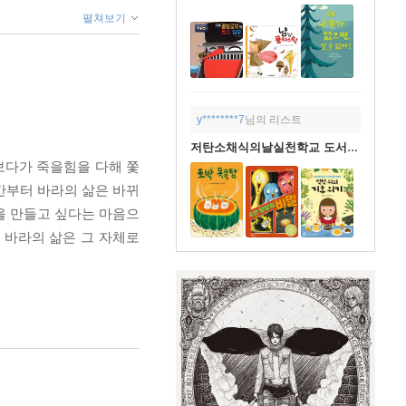
펼쳐보기
y********7
님의 리스트
저탄소채식의날실천학교 도서구입
보다가 죽을힘을 다해 쫓
순간부터 바라의 삶은 바뀌
상을 만들고 싶다는 마음으
 바라의 삶은 그 자체로