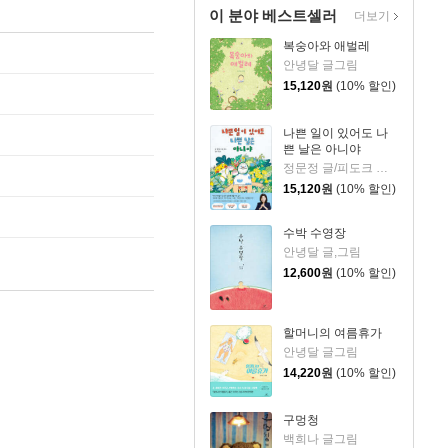
이 분야 베스트셀러
더보기
복숭아와 애벌레
안녕달 글그림
15,120
원
(10% 할인)
나쁜 일이 있어도 나
쁜 날은 아니야
정문정 글/피도크 그림/천근아 감수
15,120
원
(10% 할인)
수박 수영장
안녕달 글,그림
12,600
원
(10% 할인)
할머니의 여름휴가
안녕달 글그림
14,220
원
(10% 할인)
구멍청
백희나 글그림