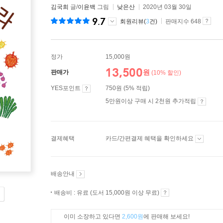
김국희
글/
이윤백
그림
낮은산
2020년 03월 30일
9.7
회원리뷰(
3
건)
판매지수 648
정가
15,000원
13,500
원
판매가
(10% 할인)
YES포인트
750원 (5% 적립)
5만원이상 구매 시 2천원 추가적립
결제혜택
카드/간편결제 혜택을 확인하세요
배송안내
배송비 : 유료 (도서 15,000원 이상 무료)
이미 소장하고 있다면
2,600원
에 판매해 보세요!