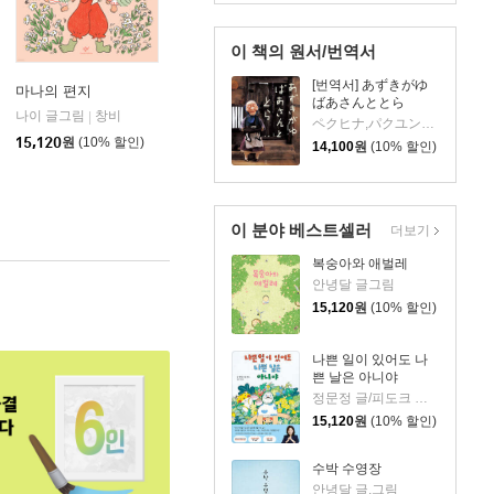
이 책의 원서/번역서
[번역서] あずきがゆ
마나의 편지
ばあさんととら
나이 글그림
창비
|
ペクヒナ,パクユンギュ 저
15,120
원
(10% 할인)
14,100
원
(10% 할인)
이 분야 베스트셀러
더보기
복숭아와 애벌레
안녕달 글그림
15,120
원
(10% 할인)
나쁜 일이 있어도 나
쁜 날은 아니야
정문정 글/피도크 그림/천근아 감수
15,120
원
(10% 할인)
수박 수영장
안녕달 글,그림