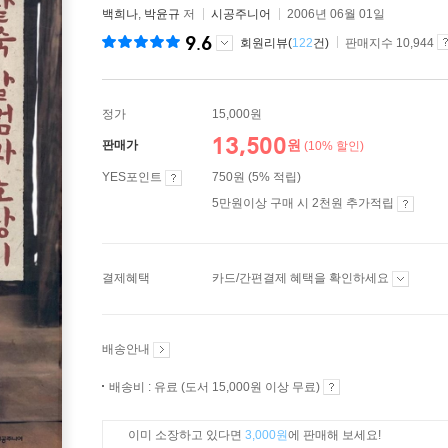
백희나
,
박윤규
저
시공주니어
2006년 06월 01일
9.6
회원리뷰(
122
건)
판매지수 10,944
정가
15,000원
13,500
원
판매가
(10% 할인)
YES포인트
750원 (5% 적립)
5만원이상 구매 시 2천원 추가적립
결제혜택
카드/간편결제 혜택을 확인하세요
배송안내
배송비 : 유료 (도서 15,000원 이상 무료)
이미 소장하고 있다면
3,000원
에 판매해 보세요!