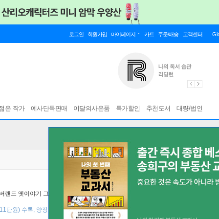
로그인
회원가입
마이페이지
카트
주문/배송
고객센터
Gl
젊은 작가
예사단독판매
이달의사은품
특가할인
추천도서
대량/법인
버랜드 옛이야기 그림책 시리즈
11단원) 수록, 양장 ]