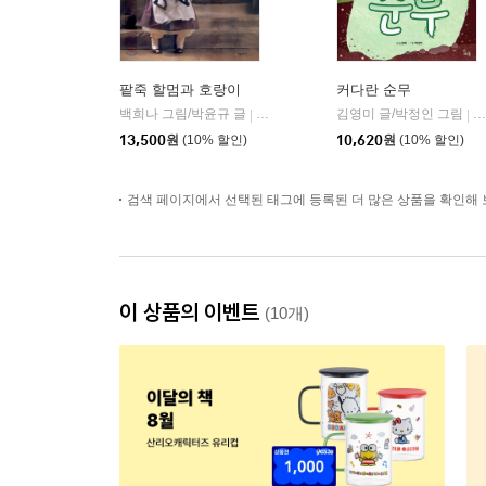
팥죽 할멈과 호랑이
커다란 순무
백희나 그림/박윤규 글
시공주니어
김영미 글/박정인 그림
하
|
|
13,500
원
(10% 할인)
10,620
원
(10% 할인)
검색 페이지에서 선택된 태그에 등록된 더 많은 상품을 확인해 
이 상품의 이벤트
(10개)