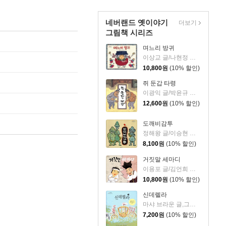
네버랜드 옛이야기
더보기
그림책 시리즈
며느리 방귀
이상교 글/나현정 그림
10,800
원
(10% 할인)
쥐 둔갑 타령
이광익 글/박윤규 그림
12,600
원
(10% 할인)
도깨비감투
정해왕 글/이승현 그림
8,100
원
(10% 할인)
거짓말 세마디
이용포 글/김언희 그림
10,800
원
(10% 할인)
신데렐라
마샤 브라운 글,그림/장미란 역
7,200
원
(10% 할인)