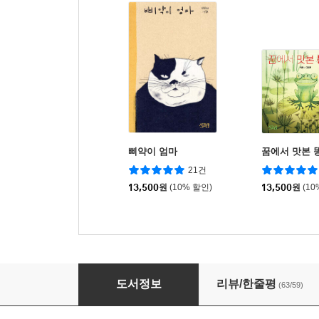
삐약이 엄마
꿈에서 맛본 
21건
13,500
원
(10% 할인)
13,500
원
(10
팥죽 할멈과 호랑이
도서정보
리뷰/한줄평
(63/59)