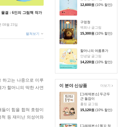
12,600
원
(10% 할인)
 물결 : 6인의 그림책 작가
구멍청
년 08월 23일
백희나 글그림
15,300
원
(10% 할인)
펼쳐보기
할머니의 여름휴가
안녕달 글그림
14,220
원
(10% 할인)
고 하고는 나중으로 미루
이 분야 신상품
더보기
지게가 할머니의 딱한 사연
[그래제본소] 두근두
근 돌잡이
홀링 글그림
재들이 힘을 합쳐 호랑이
15,120
원
(10% 할인)
척척 등 재미난 의성어와
[그래제본소] 똥꼬 정