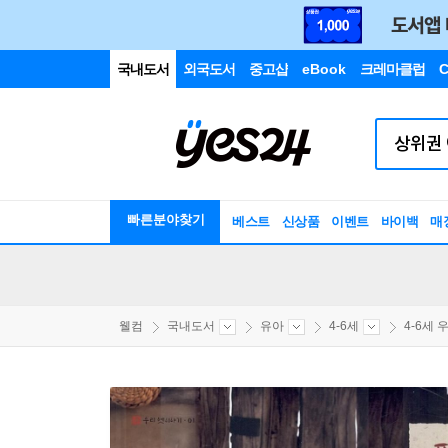
국내도서
외국도서
중고샵
eBook
크레마클럽
C
빠른분야찾기
베스트
신상품
이벤트
바이백
매
웰컴
국내도서
유아
4-6세
4-6세 우