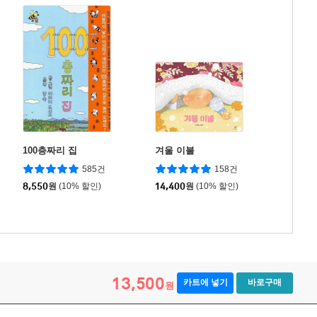
100층짜리 집
겨울 이불
585건
158건
8,550
원
(10% 할인)
14,400
원
(10% 할인)
13,500
카트에 넣기
바로구매
원