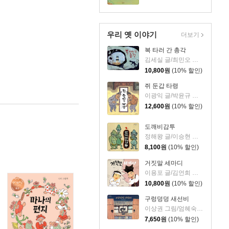
우리 옛 이야기
더보기
복 타러 간 총각
김세실 글/최민오 그림
10,800
원
(10% 할인)
쥐 둔갑 타령
이광익 글/박윤규 그림
12,600
원
(10% 할인)
도깨비감투
정해왕 글/이승현 그림
8,100
원
(10% 할인)
거짓말 세마디
이용포 글/김언희 그림
10,800
원
(10% 할인)
구렁덩덩 새선비
이상권 그림/엄혜숙 글
7,650
원
(10% 할인)