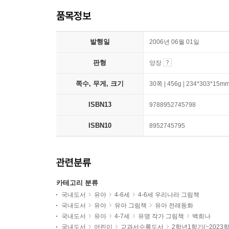
품목정보
발행일
2006년 06월 01일
판형
양장
쪽수, 무게, 크기
30쪽 | 456g | 234*303*15m
ISBN13
9788952745798
ISBN10
8952745795
관련분류
카테고리 분류
국내도서
유아
4-6세
4-6세 우리나라 그림책
국내도서
유아
유아 그림책
유아 전래동화
국내도서
유아
4-7세
유명 작가 그림책
백희나
국내도서
어린이
교과서수록도서
2학년1학기(~2023