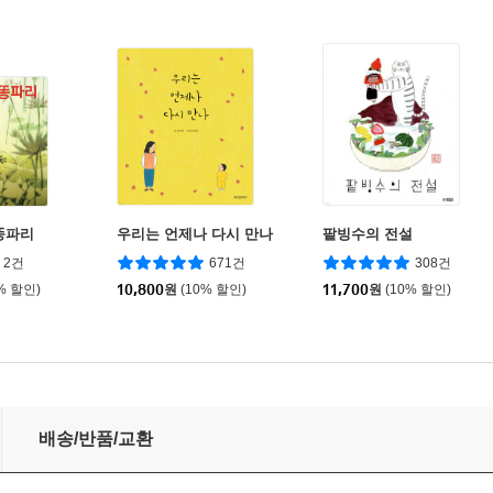
똥파리
우리는 언제나 다시 만나
팥빙수의 전설
2건
671건
308건
% 할인)
10,800
원
(10% 할인)
11,700
원
(10% 할인)
배송/반품/교환