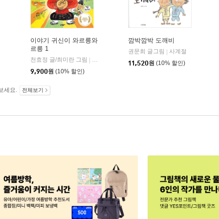
이야기 귀신이 와르릉와
깜박깜박 도깨비
르릉 1
루놀
권문희 글그림
사계절
|
천효정 글/최미란 그림
문학동네
|
11,520
원
(10% 할인)
9,900
원
(10% 할인)
보세요.
전체보기