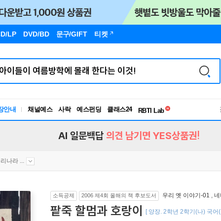
D/LP
DVD/BD
문구
/GIFT
티켓
독서유형검사
장안내
채널예스
사락
예스펀딩
클래스24
RBTI Lab
독서유형검사
AI 일문백답
의견 남기면 YES상품권!
리나라 ...
우리 옛 이야기-01
,
네
소득공제
2006 제4회 올해의 책 후보도서
팥죽 할멈과 호랑이
[ 양장. 2학년 2학기(나) 국어(