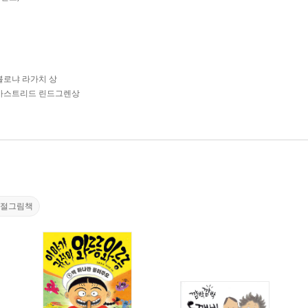
볼로냐 라가치 상
아스트리드 린드그렌상
계절그림책