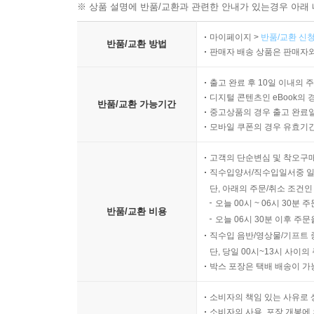
※ 상품 설명에 반품/교환과 관련한 안내가 있는경우 아래 
마이페이지 >
반품/교환 신청
반품/교환 방법
판매자 배송 상품은 판매자와
출고 완료 후 10일 이내의 
디지털 콘텐츠인 eBook의 
반품/교환 가능기간
중고상품의 경우 출고 완료일
모바일 쿠폰의 경우 유효기간(
고객의 단순변심 및 착오구
직수입양서/직수입일서중 일
단, 아래의 주문/취소 조건인
오늘 00시 ~ 06시 30분 
반품/교환 비용
오늘 06시 30분 이후 주문
직수입 음반/영상물/기프트 
단, 당일 00시~13시 사이
박스 포장은 택배 배송이 가
소비자의 책임 있는 사유로 
소비자의 사용, 포장 개봉에 