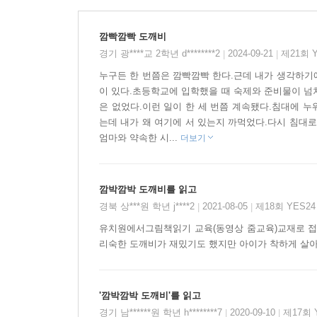
우습고 사랑스러운 도깨비 이야기에 담긴
행복하게 잘 살고 싶은 마음
깜빡깜빡 도깨비
이제 아이의 입장으로 돌아와서 살펴볼까요? 세상에
경기 광****교 2학년 d********2
2024-09-21
제21회 
|
|
도깨비 덕분에 힘들이지 않고 살 수 있었으니까요.
누구든 한 번쯤은 깜빡깜빡 한다.근데 내가 생각하기에
겁니다. 용케 돈 꿔 줄 마음을 먹은 것이지요. 그
이 있다.초등학교에 입학했을 때 숙제와 준비물이 넘
사뭇 여유롭고 좋았을 겁니다. 누구나 부자 되고 싶
은 없었다.이런 일이 한 세 번쯤 계속됐다.침대에 
욕심은 내지 않는 걸 알 수 있습니다. 아이가 보기
는데 내가 왜 여기에 서 있는지 까먹었다.다시 침대
도깨비가 벌 받으러 가고 난 다음에는, 이웃들한테 
엄마와 약속한 시...
더보기
누구나 큰 부자가 되어 잘 먹고 잘 살고 싶은
이야기로부터 마음을 위안 받고 달래어, 현실을 
깜박깜박 도깨비를 읽고
욕심은 살짝 고삐를 걸기도 합니다.
경북 상***원 학년 j****2
2021-08-05
제18회 YES2
|
|
아이도 그런 마음이지 않았을까요? 혼자 외롭게,
행복해지면 얼마나 좋을까? 이렇게 생각하고 보
유치원에서그림책읽기 교육(동영상 줌교육)교재로 접한
리숙한 도깨비가 재밌기도 했지만 아이가 착하게 살아
소망일지도 모르겠습니다. 아주 귀엽고 사랑스러운
'깜박깜박 도깨비'를 읽고
경기 남******원 학년 h********7
2020-09-10
제17회 
|
|