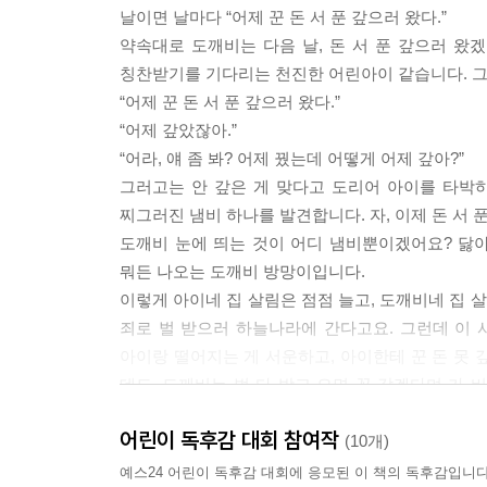
날이면 날마다 “어제 꾼 돈 서 푼 갚으러 왔다.”
약속대로 도깨비는 다음 날, 돈 서 푼 갚으러 왔겠
칭찬받기를 기다리는 천진한 어린아이 같습니다. 그런
“어제 꾼 돈 서 푼 갚으러 왔다.”
“어제 갚았잖아.”
“어라, 얘 좀 봐? 어제 꿨는데 어떻게 어제 갚아?”
그러고는 안 갚은 게 맞다고 도리어 아이를 타박
찌그러진 냄비 하나를 발견합니다. 자, 이제 돈 서 
도깨비 눈에 띄는 것이 어디 냄비뿐이겠어요? 닳
뭐든 나오는 도깨비 방망이입니다.
이렇게 아이네 집 살림은 점점 늘고, 도깨비네 집 
죄로 벌 받으러 하늘나라에 간다고요. 그런데 이 사
아이랑 떨어지는 게 서운하고, 아이한테 꾼 돈 못 
데도, 도깨비는 벌 다 받고 오면 꼭 갚겠다며 가
한참을 지나, 도깨비는 돈 서 푼에 냄비에 방망이
어린이 독후감 대회 참여작
이쯤이면 세상에서 가장 귀엽고 사랑스러운 도깨비
(10개)
예스24 어린이 독후감 대회에 응모된 이 책의 독후감입니다