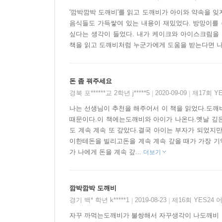
'깜박깜박 도깨비'를 읽고 도깨비가 아이와 약속을 잊
음식들도 가득쌓여 있는 내용이 재밌었다. 방망이를 
싶다는 생각이 들었다. 내가 케이크와 아이스크림을 
책을 읽고 도깨비처럼 누군가에게 도움을 받는다면 나
돈 좀 꿔주세요
경북 포******교 2학년 j*****5
2020-09-09
제17회 Y
|
|
나는 선생님이 추천을 해주어서 이 책을 읽었다.도깨
때문이다.이 책에는도깨비와 아이가 나온다.옛날 깊은
도 계속 계속 또 갚았다.결국 아이는 부자가 되었지
이한테돈을 빌리고돈을 계속 계속 갚을 때가 가장 기
가 나에게 돈을 계속 갚...
더보기
깜박깜박 도깨비
경기 백* 학년 k*****1
2019-08-23
제16회 YES24
|
|
자꾸 까먹는도깨비가 불쌍해서 자꾸생각이 나도깨비 잘