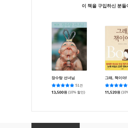
이 책을 구입하신 분
장수탕 선녀님
그래, 책이야!
51건
13,500
원
(10% 할인)
11,520
원
(10