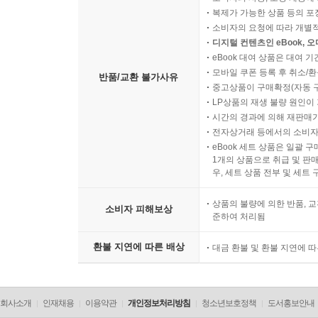
복제가 가능한 상품 등의 포장을 
소비자의 요청에 따라 개별
디지털 컨텐츠인 eBook, 
eBook 대여 상품은 대여 기
모바일 쿠폰 등록 후 취소/환
반품/교환 불가사유
중고상품이 구매확정(자동 
LP상품의 재생 불량 원인이 기
시간의 경과에 의해 재판매가
전자상거래 등에서의 소비자
eBook 세트 상품은 일괄 
1개의 상품으로 취급 및 판매
우, 세트 상품 전부 및 세트
상품의 불량에 의한 반품, 교
소비자 피해보상
준하여 처리됨
환불 지연에 따른 배상
대금 환불 및 환불 지연에 
회사소개
인재채용
이용약관
개인정보처리방침
청소년보호정책
도서홍보안내