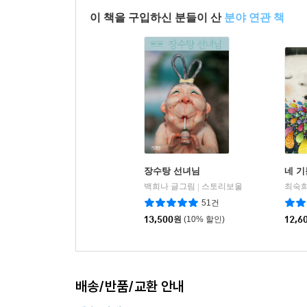
이 책을 구입하신 분들이 산
분야 연관 책
장수탕 선녀님
네 기
백희나 글그림
스토리보울
최숙희
|
51건
13,500
원
(10% 할인)
12,6
배송/반품/교환 안내