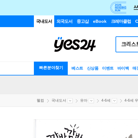
국내도서
외국도서
중고샵
eBook
크레마클럽
C
빠른분야찾기
베스트
신상품
이벤트
바이백
매
웰컴
국내도서
유아
4-6세
4-6세 우