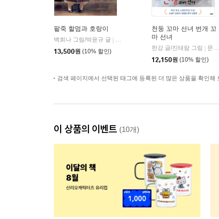
팥죽 할멈과 호랑이
천둥 꼬마 선녀 번개 꼬
마 선녀
백희나 그림/박윤규 글
시공주니어
|
한강 글/진태람 그림
문학동네
|
13,500
원
(10% 할인)
12,150
원
(10% 할인)
검색 페이지에서 선택된 태그에 등록된 더 많은 상품을 확인해 
이 상품의 이벤트
(10개)