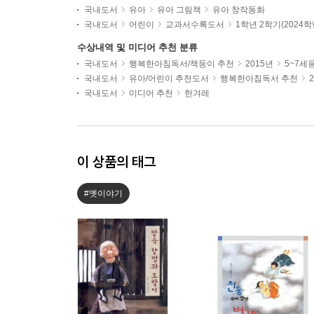
국내도서
유아
유아 그림책
유아 창작동화
국내도서
어린이
교과서수록도서
1학년 2학기(2024
수상내역 및 미디어 추천 분류
국내도서
행복한아침독서/책둥이 추천
2015년
5~7세
국내도서
유아/어린이 추천도서
행복한아침독서 추천
국내도서
미디어 추천
한겨레
이 상품의 태그
#옛이야기