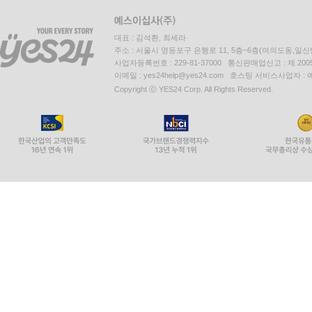
대표 : 김석환, 최세라
주소 : 서울시 영등포구 은행로 11, 5층~6층(여의도동,일신
사업자등록번호 : 229-81-37000 통신판매업신고 : 제 200
이메일 : yes24help@yes24.com 호스팅 서비스사업자 :
Copyright ⓒ YES24 Corp. All Rights Reserved.