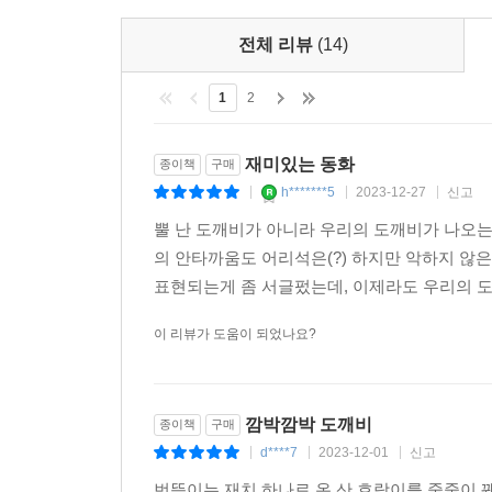
전체 리뷰
(14)
1
2
재미있는 동화
종이책
구매
h*******5
2023-12-27
신고
|
|
|
뿔 난 도깨비가 아니라 우리의 도깨비가 나오는
의 안타까움도 어리석은(?) 하지만 악하지 않
표현되는게 좀 서글펐는데, 이제라도 우리의 도깨
이 리뷰가 도움이 되었나요?
깜박깜박 도깨비
종이책
구매
d****7
2023-12-01
신고
|
|
|
번뜩이는 재치 하나로 온 산 호랑이를 줄줄이 꿰