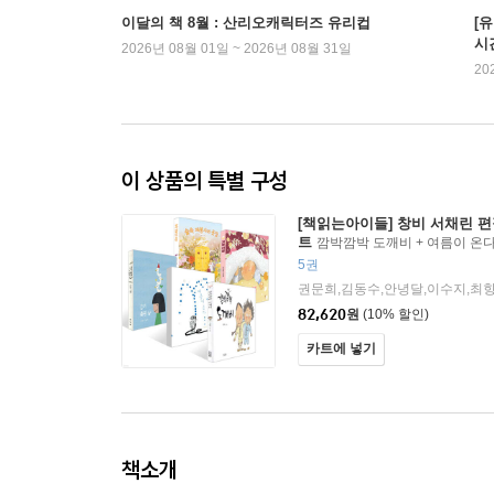
이달의 책 8월 : 산리오캐릭터즈 유리컵
[
시
2026년 08월 01일 ~ 2026년 08월 31일
20
이 상품의 특별 구성
[책읽는아이들] 창비 서채린 편
트
깜박깜박 도깨비 + 여름이 온다 
주년 리커버 특별판) + 겨울 이불
5권
세트
권문희,김동수,안녕달,이수지,최
82,620
원
(10% 할인)
카트에 넣기
책소개