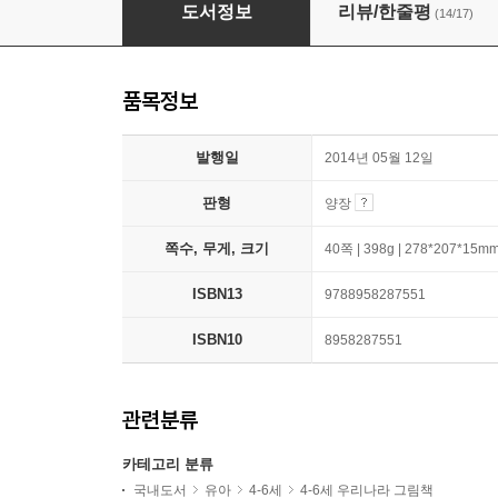
깜박깜박 도깨비
도서정보
리뷰/한줄평
(14/17)
품목정보
발행일
2014년 05월 12일
판형
양장
쪽수, 무게, 크기
40쪽 | 398g | 278*207*15m
ISBN13
9788958287551
ISBN10
8958287551
관련분류
카테고리 분류
국내도서
유아
4-6세
4-6세 우리나라 그림책