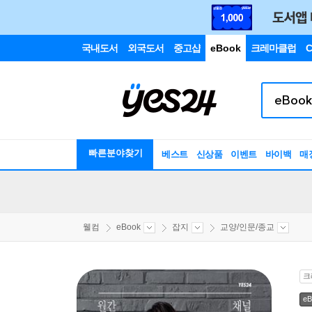
국내도서
외국도서
중고샵
eBook
크레마클럽
C
빠른분야찾기
베스트
신상품
이벤트
바이백
매
웰컴
eBook
잡지
교양/인문/종교
크
eB