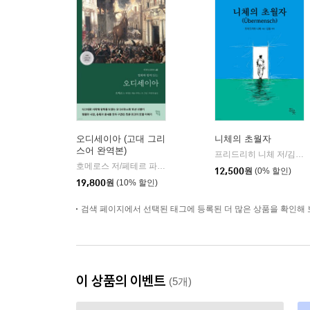
오디세이아 (고대 그리
니체의 초월자
스어 완역본)
프리드리히 니체 저/김철 편역
호메로스 저/페테르 파울 루벤스 그림/박문재 역
현대지성
|
12,500
원
(0% 할인)
19,800
원
(10% 할인)
검색 페이지에서 선택된 태그에 등록된 더 많은 상품을 확인해 
이 상품의 이벤트
(5개)