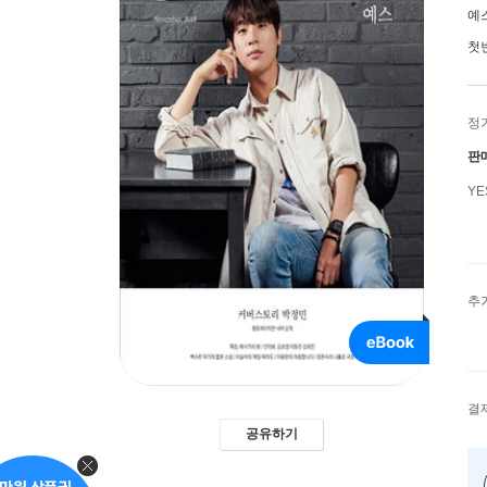
예
첫
정
판
Y
추
결
공유하기