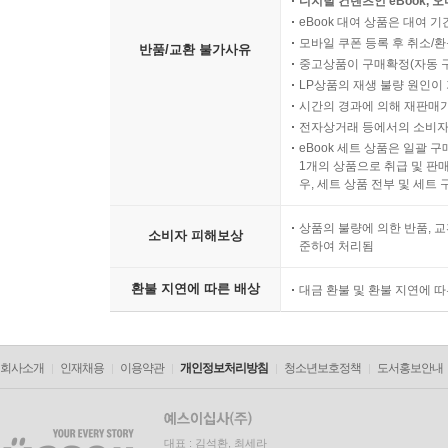
디지털 컨텐츠인 eBook, 
eBook 대여 상품은 대여 기
모바일 쿠폰 등록 후 취소/환
반품/교환 불가사유
중고상품이 구매확정(자동 
LP상품의 재생 불량 원인이 기
시간의 경과에 의해 재판매가
전자상거래 등에서의 소비자
eBook 세트 상품은 일괄 
1개의 상품으로 취급 및 판매
우, 세트 상품 전부 및 세트
상품의 불량에 의한 반품, 교
소비자 피해보상
준하여 처리됨
환불 지연에 따른 배상
대금 환불 및 환불 지연에 
회사소개
인재채용
이용약관
개인정보처리방침
청소년보호정책
도서홍보안내
대표 : 김석환, 최세라