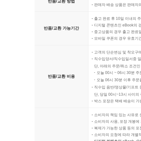
반품/교환 방법
판매자 배송 상품은 판매자와
출고 완료 후 10일 이내의 
디지털 콘텐츠인 eBook의 
반품/교환 가능기간
중고상품의 경우 출고 완료일
모바일 쿠폰의 경우 유효기간(
고객의 단순변심 및 착오구
직수입양서/직수입일서중 일
단, 아래의 주문/취소 조건인
오늘 00시 ~ 06시 30분 
반품/교환 비용
오늘 06시 30분 이후 주문
직수입 음반/영상물/기프트 
단, 당일 00시~13시 사이
박스 포장은 택배 배송이 가
소비자의 책임 있는 사유로 
소비자의 사용, 포장 개봉에 
복제가 가능한 상품 등의 포장을 
소비자의 요청에 따라 개별