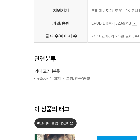
지원기기
크레마 /PC(윈도우 - 4K 모
파일/용량
EPUB(DRM) | 32.69MB
글자 수/페이지 수
약 7.6만자, 약 2.5만 단어, A
관련분류
카테고리 분류
eBook
잡지
교양/인문/종교
이 상품의 태그
#크레마클럽에있어요