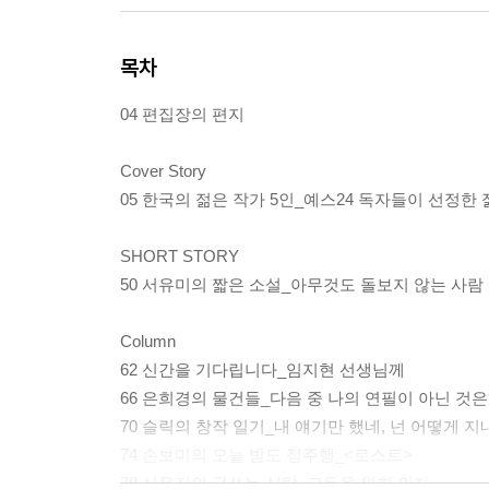
목차
04 편집장의 편지
Cover Story
05 한국의 젊은 작가 5인_예스24 독자들이 선정한
SHORT STORY
50 서유미의 짧은 소설_아무것도 돌보지 않는 사람
Column
62 신간을 기다립니다_임지현 선생님께
66 은희경의 물건들_다음 중 나의 연필이 아닌 것은
70 슬릭의 창작 일기_내 얘기만 했네, 넌 어떻게 지
74 손보미의 오늘 밤도 정주행_<로스트>
78 신유진의 글쓰는 식탁_고독을 위한 의자