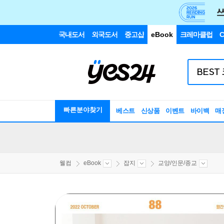
국내도서
외국도서
중고샵
eBook
크레마클럽
C
빠른분야찾기
베스트
신상품
이벤트
바이백
매
웰컴
eBook
잡지
교양/인문/종교