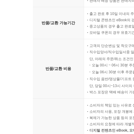
판매자 배송 상품은 판매자와
출고 완료 후 10일 이내의 
디지털 콘텐츠인 eBook의 
반품/교환 가능기간
중고상품의 경우 출고 완료일
모바일 쿠폰의 경우 유효기간(
고객의 단순변심 및 착오구
직수입양서/직수입일서중 일
단, 아래의 주문/취소 조건인
오늘 00시 ~ 06시 30분 
반품/교환 비용
오늘 06시 30분 이후 주문
직수입 음반/영상물/기프트 
단, 당일 00시~13시 사이
박스 포장은 택배 배송이 가
소비자의 책임 있는 사유로 
소비자의 사용, 포장 개봉에 
복제가 가능한 상품 등의 포장을 
소비자의 요청에 따라 개별
디지털 컨텐츠인 eBook, 