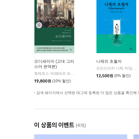
오디세이아 (고대 그리
니체의 초월자
스어 완역본)
프리드리히 니체 저/김철 편역
호메로스 저/페테르 파울 루벤스 그림/박문재 역
현대지성
|
12,500
원
(0% 할인)
19,800
원
(10% 할인)
검색 페이지에서 선택된 태그에 등록된 더 많은 상품을 확인해 
이 상품의 이벤트
(4개)