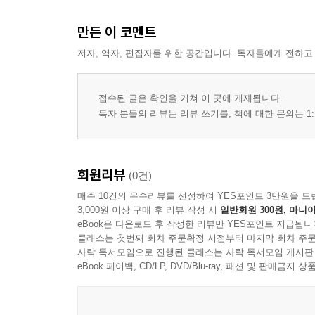
80 양다솔의 적당한 실례_성대모사를 하는 글방
만든 이 코멘트
82 편집자K의 반쯤 빈 서재_밤의 미술관
84 한정현의 영화적인 순간_<이다>
저자, 역자, 편집자를 위한 공간입니다. 독자들에게 전하고
88 문지애의 그림책 읽는 시간_ 『앙코르』
92 양지훈의 리걸 마인드_가짜 노동이란 무엇인가
접수된 글은 확인을 거쳐 이 곳에 게재됩니다.
독자 분들의 리뷰는 리뷰 쓰기를, 책에 대한 문의는 1:
96 판권의 뒷면_나의 엉뚱한 작가님
98 예스24 리뷰 대전_도서 PD가 엄선한 이달의 책
104 보선의 안녕한 관계_어떤 호소의 말들
회원리뷰
(0건)
매주 10건의 우수리뷰를 선정하여 YES포인트 3만원을 드
3,000원 이상 구매 후 리뷰 작성 시
일반회원 300원, 마니아
eBook은 다운로드 후 작성한 리뷰만 YES포인트 지급됩니
클래스는 첫번째 회차 주문확정 시점부터 마지막 회차 주문
사락 독서모임으로 진행된 클래스는 사락 독서모임 게시판
eBook 페이백, CD/LP, DVD/Blu-ray, 패션 및 판매금