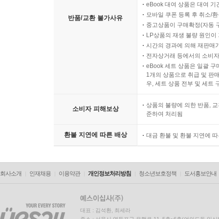
eBook 대여 상품은 대여 기
모바일 쿠폰 등록 후 취소/환
반품/교환 불가사유
중고상품이 구매확정(자동 
LP상품의 재생 불량 원인이 기
시간의 경과에 의해 재판매가
전자상거래 등에서의 소비자
eBook 세트 상품은 일괄 
1개의 상품으로 취급 및 판매
우, 세트 상품 전부 및 세트
상품의 불량에 의한 반품, 교
소비자 피해보상
준하여 처리됨
환불 지연에 따른 배상
대금 환불 및 환불 지연에 
회사소개
인재채용
이용약관
개인정보처리방침
청소년보호정책
도서홍보안내
대표 : 김석환, 최세라
주소 : 서울시 영등포구 은행로 11, 5층~6층(여의도동,일신