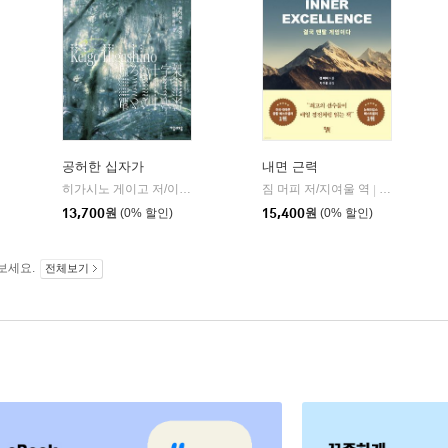
공허한 십자가
내면 근력
히가시노 게이고 저/이선희 역
자음과모음
짐 머피 저/지여울 역
윌북(willboo
|
|
13,700
원
(0% 할인)
15,400
원
(0% 할인)
보세요.
전체보기