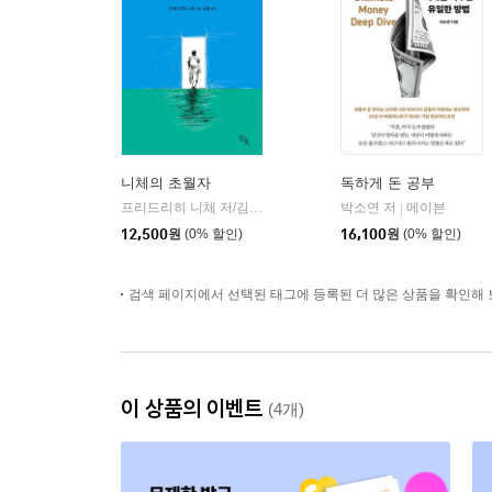
니체의 초월자
독하게 돈 공부
프리드리히 니체 저/김철 편역
히읏
박소연 저
메이븐
|
|
12,500
원
(0% 할인)
16,100
원
(0% 할인)
검색 페이지에서 선택된 태그에 등록된 더 많은 상품을 확인해 
이 상품의 이벤트
(4개)