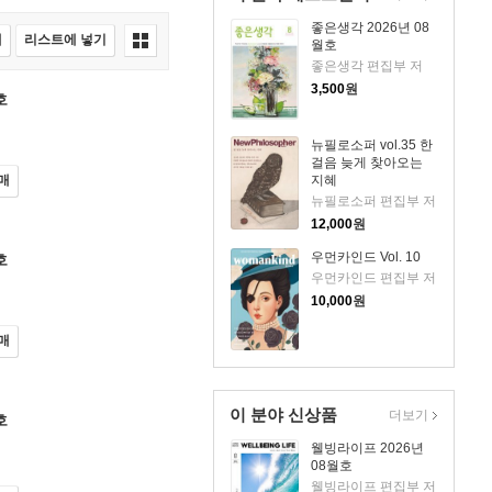
좋은생각 2026년 08
매
리스트에 넣기
월호
좋은생각 편집부 저
3,500
원
호
뉴필로소퍼 vol.35 한
걸음 늦게 찾아오는
지혜
매
뉴필로소퍼 편집부 저
12,000
원
우먼카인드 Vol. 10
호
우먼카인드 편집부 저
10,000
원
매
이 분야 신상품
더보기
호
웰빙라이프 2026년
08월호
웰빙라이프 편집부 저