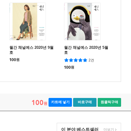
월간 채널예스 2020년 9월
월간 채널예스 2020년 5월
호
호
100
원
2건
100
원
100
카트에 넣기
바로구매
원클릭구매
원
이 분야 베스트셀러
더보기