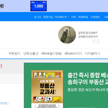
로그인
회원가입
마이페이지
카트
주문/배송
고객센터
Gl
쿠폰받기
단독선출간
eBook필기방법
eBook리더기
디지털머니
기
 EPUB ]