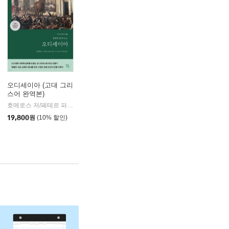
오디세이아 (고대 그리
스어 완역본)
k)
호메로스 저/페테르 파울 루벤스 그림/박문재 역
현대지성
|
19,800
원
(10% 할인)