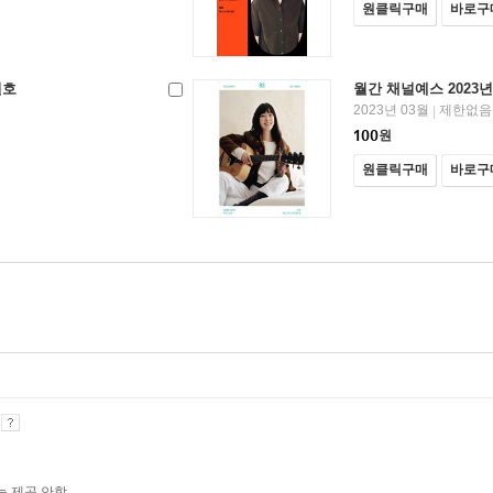
원클릭구매
바로구
월호
월간 채널예스 2023년
2023년 03월
제한없음
|
100
원
원클릭구매
바로구
기
능 제공 안함