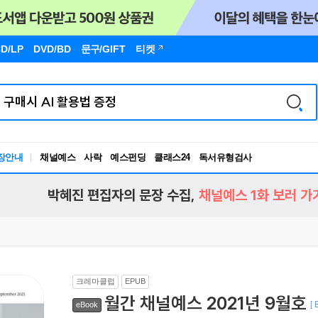
D/LP
DVD/BD
문구
/GIFT
티켓
장안내
채널예스
사락
예스펀딩
클래스24
독서유형검사
RBTI Lab
독서유형검사
박혜진 편집자의 문장 수집,
채널예스 1화 보러 가
크레마클럽
EPUB
월간 채널예스 2021년 9월호
[
eBook