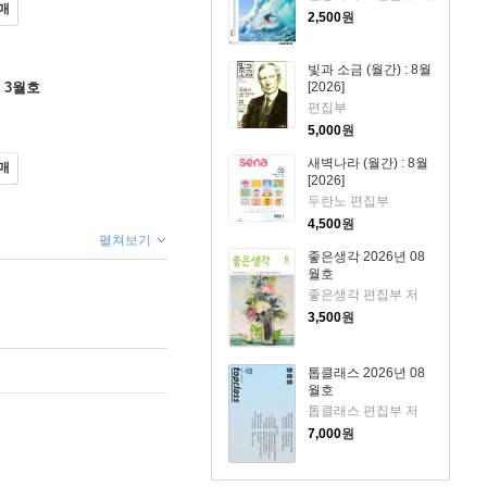
매
2,500
원
빛과 소금 (월간) : 8월
[2026]
 3월호
편집부
5,000
원
새벽나라 (월간) : 8월
매
[2026]
두란노 편집부
4,500
원
펼쳐보기
좋은생각 2026년 08
월호
좋은생각 편집부 저
3,500
원
톱클래스 2026년 08
월호
톱클래스 편집부 저
7,000
원