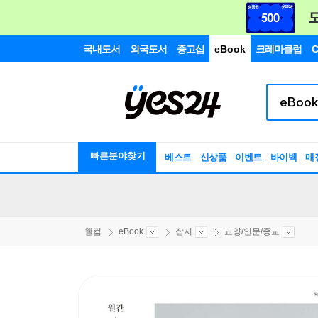
국내도서
외국도서
중고샵
eBook
크레마클럽
C
빠른분야찾기
베스트
신상품
이벤트
바이백
매
웰컴
eBook
잡지
교양/인문/종교