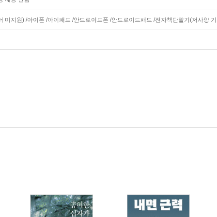
니터 미지원) /아이폰 /아이패드 /안드로이드폰 /안드로이드패드 /전자책단말기(저사양 기기 