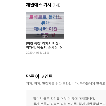
채널예스 기사
Column
(1개)
장강명의 소설가라는 이상한 직업_ 고유명사를 어
석윤이의 그림이 되는 책_ 한땀 한땀 수놓은 작은 
표정훈의 세상에서 두 번째로글 잘 쓰기_ 틈나는 대
이수련의 엇갈린 관계_ 우리가 잠시 자유롭게 만날 
황석희의 영화 번역담_ 이 번 역 은?
읽다
김지은의 모두 함께 읽는 책_ 구석의 아이들에게 
[덕질 특집] 작가의 덕질 -
곽재식, 박솔뫼, 최세희, 허
오키로북스, 달려!_ 요즘 핫한 서점이 되기까지
남웅, 조영주
2020년 08월 11일
전고운의 부귀영화_ 소고기 맛
손희정의 더 페이보릿_ 여름 햇살 아래 소년은 푸르
윤덕원의 읽은 만큼 들린다_ 더 이상 회복할 수 없
만든 이 코멘트
Interview
저자, 역자, 편집자를 위한 공간입니다. 독자들에게 전하고
인터뷰_ 이원하 - 단 한 사람을 위한 시
인터뷰_ 정재승 - 모든 경계에선 꽃이 핀다
인터뷰_ 이주윤 - 팔리는 작가가 될 수 있을까
접수된 글은 확인을 거쳐 이 곳에 게재됩니다.
독자 분들의 리뷰는 리뷰 쓰기를, 책에 대한 문의는 1: