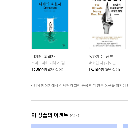
니체의 초월자
독하게 돈 공부
프리드리히 니체 저/김철 편역
히읏
박소연 저
메이븐
|
|
12,500
원
(0% 할인)
16,100
원
(0% 할인)
검색 페이지에서 선택된 태그에 등록된 더 많은 상품을 확인해 
이 상품의 이벤트
(4개)