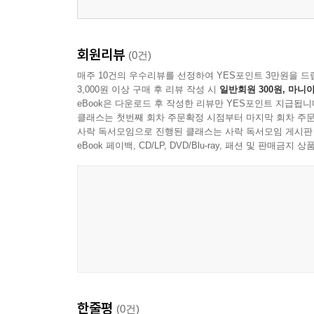
Review
윤하정의 공연 세상_ 건축의 도시, 프라하 & 로테
김하나의 측면돌파_ 민은기 교수
회원리뷰
(0건)
오은의 옹기종기_ 김규진 작가
매주 10건의 우수리뷰를 선정하여 YES포인트 3만원을 드
MD 리뷰 대전_ 예스24 도서 MD가 엄선한 이달의 
3,000원 이상 구매 후 리뷰 작성 시
일반회원 300원, 마니아
나도, 에세이스트 대상 수상작_ 여름나기를 위한 나
eBook은 다운로드 후 작성한 리뷰만 YES포인트 지급됩니
클래스는 첫번째 회차 주문확정 시점부터 마지막 회차 주문
사락 독서모임으로 진행된 클래스는 사락 독서모임 게시판
Extra
eBook 페이백, CD/LP, DVD/Blu-ray, 패션 및 판매금
독립 북클러버_ 열린 마음이 만드는 ‘서들북클럽’
책방지기가 잘 팔고 싶은 책_ ‘단비책방’ 연영숙 대
편집 후기
한줄평
(0건)