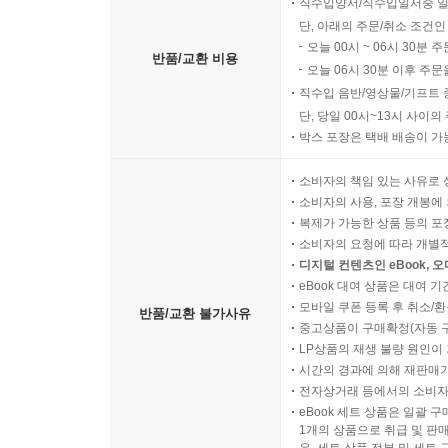
직수입양서/직수입일서중 일
단, 아래의 주문/취소 조건인
오늘 00시 ~ 06시 30분 
반품/교환 비용
오늘 06시 30분 이후 주문
직수입 음반/영상물/기프트 
단, 당일 00시~13시 사이
박스 포장은 택배 배송이 가
소비자의 책임 있는 사유로 
소비자의 사용, 포장 개봉에 
복제가 가능한 상품 등의 포장을 
소비자의 요청에 따라 개별
디지털 컨텐츠인 eBook, 
eBook 대여 상품은 대여 기
모바일 쿠폰 등록 후 취소/환
반품/교환 불가사유
중고상품이 구매확정(자동 
LP상품의 재생 불량 원인이 기
시간의 경과에 의해 재판매가
전자상거래 등에서의 소비자
eBook 세트 상품은 일괄 
1개의 상품으로 취급 및 판매
우, 세트 상품 전부 및 세트