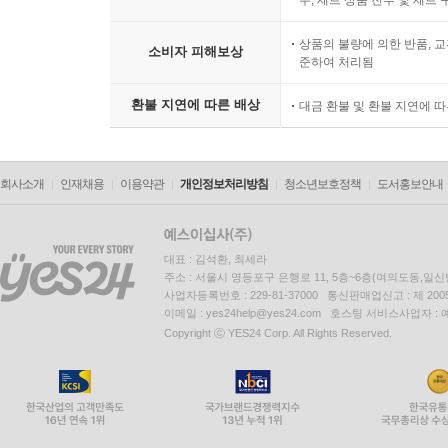
상품의 불량에 의한 반품, 교
소비자 피해보상
준하여 처리됨
환불 지연에 따른 배상
대금 환불 및 환불 지연에 
회사소개
인재채용
이용약관
개인정보처리방침
청소년보호정책
도서홍보안내
대표 : 김석환, 최세라
주소 : 서울시 영등포구 은행로 11, 5층~6층(여의도동,일신
사업자등록번호 : 229-81-37000 통신판매업신고 : 제 200
이메일 : yes24help@yes24.com 호스팅 서비스사업자 :
Copyright ⓒ YES24 Corp. All Rights Reserved.