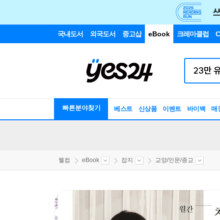
국내도서
외국도서
중고샵
eBook
크레마클럽
C
빠른분야찾기
베스트
신상품
이벤트
바이백
매
웰컴
eBook
잡지
교양/인문/종교