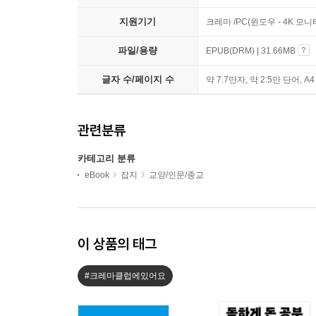
지원기기
크레마 /PC(윈도우 - 4K 모
파일/용량
EPUB(DRM) | 31.66MB
글자 수/페이지 수
약 7.7만자, 약 2.5만 단어, A
관련분류
카테고리 분류
eBook
잡지
교양/인문/종교
이 상품의 태그
#크레마클럽에있어요