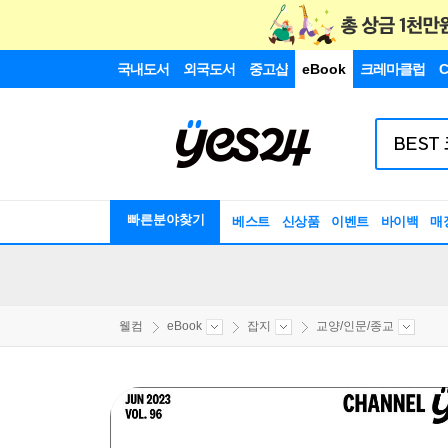
국내도서
외국도서
중고샵
eBook
크레마클럽
C
빠른분야찾기
베스트
신상품
이벤트
바이백
매
웰컴
eBook
잡지
교양/인문/종교