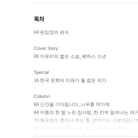
목차
04 편집장의 편지
Cover Story
06 이유리의 짧은 소설_웨하스 소년
Special
16 한국 문학의 미래가 될 젊은 작가
Column
60 신간을 기다립니다_나푸름 작가께
64 이훤의 한 발 느린 집사람_한 칸씩 밀려나는 과
70 황유원의 혼자서 추는 춤_번역가는 근로자입니
72 조예은의 반짝이는 진열장_귀여운 게 좋아
76 심윤경의 할 수 있다 할 수 없다_터닝 포인트