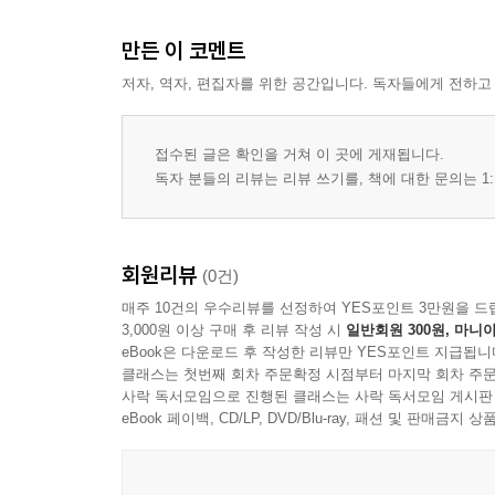
80 무루가 읽은 그림책_『잃어버린 얼굴』
만든 이 코멘트
84 김민해의 책 옷 입히기_책에 어울리는 옷을 만
저자, 역자, 편집자를 위한 공간입니다. 독자들에게 전하고
NOW
88 예스24 24주년 광고 캠페인 제작 후기_읽는 
접수된 글은 확인을 거쳐 이 곳에 게재됩니다.
92 2023 서울국제도서전
독자 분들의 리뷰는 리뷰 쓰기를, 책에 대한 문의는 1:
96 예스24 리뷰 대전_도서PD가 엄선한 이달의 책
100 이달의 문화생활 <앨리스 북아트전>
101 작가의 추천 카페_해피니스 디저트
회원리뷰
(0건)
104 근하의 칸으로 소개하기_어떤 사랑 이야기
매주 10건의 우수리뷰를 선정하여 YES포인트 3만원을 드
3,000원 이상 구매 후 리뷰 작성 시
일반회원 300원, 마니아
eBook은 다운로드 후 작성한 리뷰만 YES포인트 지급됩니
클래스는 첫번째 회차 주문확정 시점부터 마지막 회차 주문
사락 독서모임으로 진행된 클래스는 사락 독서모임 게시판
eBook 페이백, CD/LP, DVD/Blu-ray, 패션 및 판매금