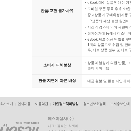
eBook 대여 상품은 대여 기
모바일 쿠폰 등록 후 취소/환
반품/교환 불가사유
중고상품이 구매확정(자동 
LP상품의 재생 불량 원인이 기
시간의 경과에 의해 재판매가
전자상거래 등에서의 소비자
eBook 세트 상품은 일괄 
1개의 상품으로 취급 및 판매
우, 세트 상품 전부 및 세트
상품의 불량에 의한 반품, 교
소비자 피해보상
준하여 처리됨
환불 지연에 따른 배상
대금 환불 및 환불 지연에 
회사소개
인재채용
이용약관
개인정보처리방침
청소년보호정책
도서홍보안내
대표 : 김석환, 최세라
주소 : 서울시 영등포구 은행로 11, 5층~6층(여의도동,일신