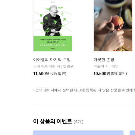
이어령의 마지막 수업
깨끗한 존경
김지수,이어령 저
열림원
이슬아 저
헤엄
|
|
11,500
원
(0% 할인)
10,500
원
(0% 할인)
검색 페이지에서 선택된 태그에 등록된 더 많은 상품을 확인해 
이 상품의 이벤트
(4개)