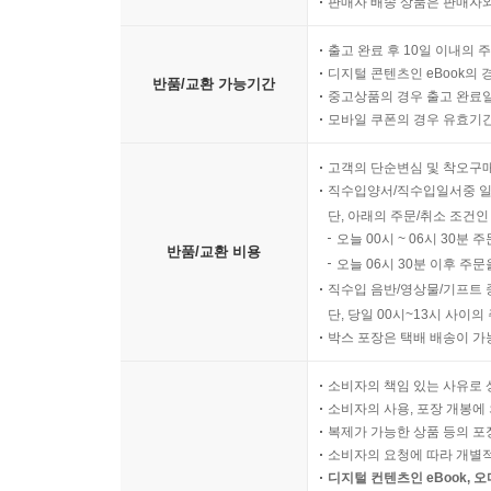
판매자 배송 상품은 판매자와
출고 완료 후 10일 이내의 
디지털 콘텐츠인 eBook의 
반품/교환 가능기간
중고상품의 경우 출고 완료일
모바일 쿠폰의 경우 유효기간(
고객의 단순변심 및 착오구
직수입양서/직수입일서중 일
단, 아래의 주문/취소 조건인
오늘 00시 ~ 06시 30분 
반품/교환 비용
오늘 06시 30분 이후 주문
직수입 음반/영상물/기프트 
단, 당일 00시~13시 사이
박스 포장은 택배 배송이 가
소비자의 책임 있는 사유로 
소비자의 사용, 포장 개봉에 
복제가 가능한 상품 등의 포장을 
소비자의 요청에 따라 개별
디지털 컨텐츠인 eBook, 