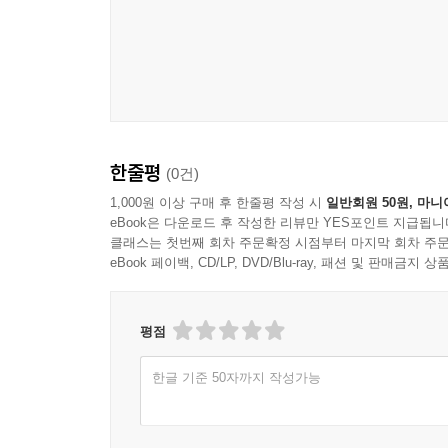
103 작가의 추천_’슬런치 팩토리’
104 근하의 칸으로 소개하기_보내지 못할 편지들
한줄평
(0건)
1,000원 이상 구매 후 한줄평 작성 시
일반회원 50원, 마니
eBook은 다운로드 후 작성한 리뷰만 YES포인트 지급됩니
클래스는 첫번째 회차 주문확정 시점부터 마지막 회차 주문
eBook 페이백, CD/LP, DVD/Blu-ray, 패션 및 판매금
평점
한글 기준 50자까지 작성가능