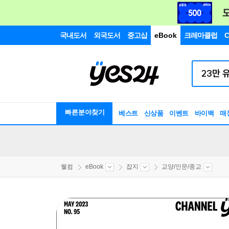
국내도서
외국도서
중고샵
eBook
크레마클럽
C
빠른분야찾기
베스트
신상품
이벤트
바이백
매
웰컴
eBook
잡지
교양/인문/종교