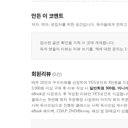
50 작가를 만나다, 정지돈_틀을 깨는 재미
54 오늘의 작가, 백온유_사랑할 수 없는 아이들을
만든 이 코멘트
58 짓궂은 인터뷰, 이상헌_아주 초조하다
저자, 역자, 편집자를 위한 공간입니다. 독자들에게 전하고
Column
62 신간을 기다립니다_황정은 작가께
접수된 글은 확인을 거쳐 이 곳에 게재됩니다.
66 이훤의 한 발 느린 집사람_무리에 합류하기 위한
독자 분들의 리뷰는 리뷰 쓰기를, 책에 대한 문의는 1:
72 황유원의 혼자서 추는 춤_이런 이별도 있다
74 조예은의 반짝이는 진열장_이상한 엄마들
78 심윤경의 할 수 있다 할 수 없다_M
회원리뷰
(0건)
82 무루가 읽은 그림책_『세상 모든 밤에』
매주 10건의 우수리뷰를 선정하여 YES포인트 3만원을 드
86 김민해의 책 옷 입히기_어린이날에는 어린이 책
3,000원 이상 구매 후 리뷰 작성 시
일반회원 300원, 마니아
eBook은 다운로드 후 작성한 리뷰만 YES포인트 지급됩니
90 예스24 브랜드 리뉴얼_새로 바뀐 YES24 BI 스
클래스는 첫번째 회차 주문확정 시점부터 마지막 회차 주문
94 빅 데이터로 본 북 트렌드_’사십춘기’ VS ‘새출발
사락 독서모임으로 진행된 클래스는 사락 독서모임 게시판
eBook 페이백, CD/LP, DVD/Blu-ray, 패션 및 판매금
96 판권의 뒷면_말랑말랑한 아기 얼굴 같은 책
98 예스24 리뷰 대전_도서PD가 엄선한 이달의 책
102 이달의 문화 생활_<호프>