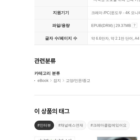
지원기기
크레마 /PC(윈도우 - 4K 모
파일/용량
EPUB(DRM) | 29.37MB
글자 수/페이지 수
약 6.6만자, 약 2.1만 단어, A
관련분류
카테고리 분류
eBook
잡지
교양/인문/종교
이 상품의 태그
#인터뷰
#채널예스연재
#크레마클럽에있어요