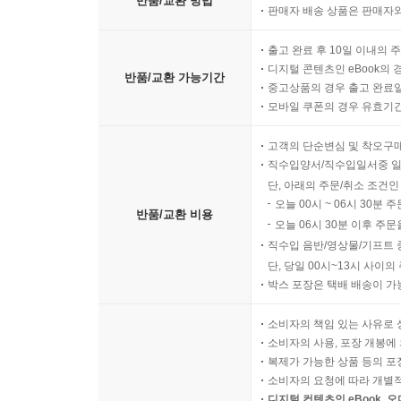
반품/교환 방법
판매자 배송 상품은 판매자와
출고 완료 후 10일 이내의 
디지털 콘텐츠인 eBook의 
반품/교환 가능기간
중고상품의 경우 출고 완료일
모바일 쿠폰의 경우 유효기간(
고객의 단순변심 및 착오구
직수입양서/직수입일서중 일
단, 아래의 주문/취소 조건인
오늘 00시 ~ 06시 30분 
반품/교환 비용
오늘 06시 30분 이후 주문
직수입 음반/영상물/기프트 
단, 당일 00시~13시 사이
박스 포장은 택배 배송이 가
소비자의 책임 있는 사유로 
소비자의 사용, 포장 개봉에 
복제가 가능한 상품 등의 포장을 
소비자의 요청에 따라 개별
디지털 컨텐츠인 eBook, 