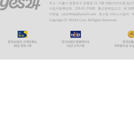
주소 : 서울시 영등포구 은행로 11, 5층~6층(여의도동,일신
사업자등록번호 : 229-81-37000 통신판매업신고 : 제 200
이메일 : yes24help@yes24.com 호스팅 서비스사업자 :
Copyright ⓒ YES24 Corp. All Rights Reserved.