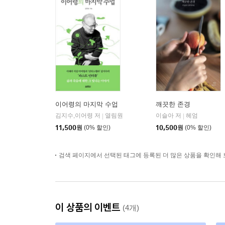
이어령의 마지막 수업
깨끗한 존경
김지수,이어령 저
열림원
이슬아 저
헤엄
|
|
11,500
원
(0% 할인)
10,500
원
(0% 할인)
검색 페이지에서 선택된 태그에 등록된 더 많은 상품을 확인해 
이 상품의 이벤트
(4개)