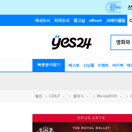
국내도서
외국도서
중고샵
eBook
크레마클럽
C
빠른분야찾기
베스트
신상품
이벤트
바이백
매
웰컴
CD/LP
클래식
Blu-ray/DVD