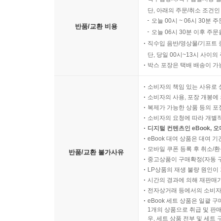
단, 아래의 주문/취소 조건인
오늘 00시 ~ 06시 30분 
반품/교환 비용
오늘 06시 30분 이후 주문
직수입 음반/영상물/기프트 
단, 당일 00시~13시 사이
박스 포장은 택배 배송이 가
소비자의 책임 있는 사유로 
소비자의 사용, 포장 개봉에 
복제가 가능한 상품 등의 포장을 
소비자의 요청에 따라 개별
디지털 컨텐츠인 eBook, 
eBook 대여 상품은 대여 기
모바일 쿠폰 등록 후 취소/환
반품/교환 불가사유
중고상품이 구매확정(자동 
LP상품의 재생 불량 원인이 기
시간의 경과에 의해 재판매가
전자상거래 등에서의 소비자
eBook 세트 상품은 일괄 
1개의 상품으로 취급 및 판매
우, 세트 상품 전부 및 세트