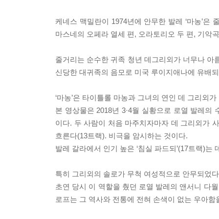
케네스 맥밀란이 1974년에 안무한 발레 ‘마농’
마스네의 오페라 열세 편, 오라토리오 두 편, 기
줄거리는 순수한 귀족 청년 데그리외가 너무나 아름
신당한 대귀족의 음모로 미국 루이지애나에 유배되
‘마농’은 타이틀롤 마농과 그녀의 연인 데 그리외가
본 영상물은 2018년 3·4월 실황으로 로열 발
이다. 두 사람이 처음 마주치자마자 데 그리외가 사랑
흐른다(13트랙). 비극을 암시하는 것이다.
발레 갈라에서 인기 높은 ‘침실 파드되’(17트랙)는
특히 그리외의 솔로가 무척 여성적으로 안무되었다는
초연 당시 이 역할을 췄던 로열 발레의 앤서니 다
로프는 그 역사와 전통에 전혀 손색이 없는 우아함