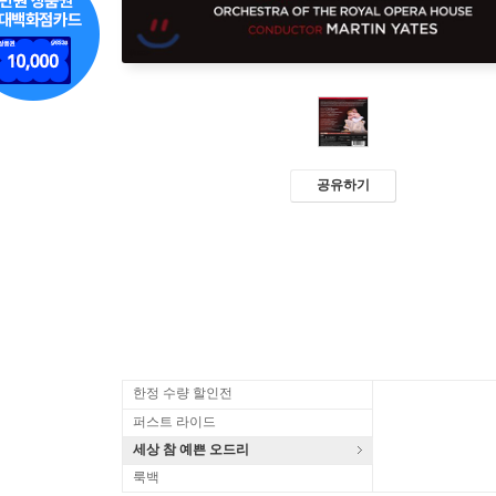
공유하기
한정 수량 할인전
퍼스트 라이드
세상 참 예쁜 오드리
룩백