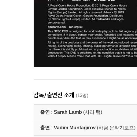
감독/출연진 소개
(13명)
출연 :
Sarah Lamb
(사라 램)
출연 :
Vadim Muntagirov
(바딤 문타기로프)