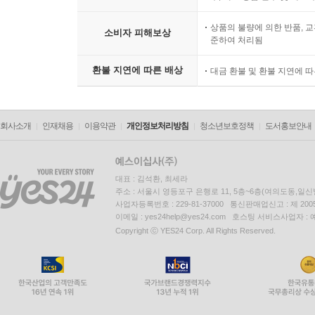
상품의 불량에 의한 반품, 교
소비자 피해보상
준하여 처리됨
환불 지연에 따른 배상
대금 환불 및 환불 지연에 
회사소개
인재채용
이용약관
개인정보처리방침
청소년보호정책
도서홍보안내
대표 : 김석환, 최세라
주소 : 서울시 영등포구 은행로 11, 5층~6층(여의도동,일신
사업자등록번호 : 229-81-37000 통신판매업신고 : 제 200
이메일 : yes24help@yes24.com 호스팅 서비스사업자 :
Copyright ⓒ YES24 Corp. All Rights Reserved.