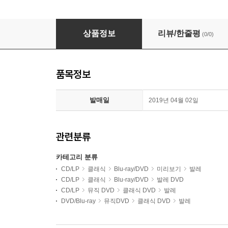
Martin Yates 케네스 맥밀란 / 줄 마스네: 마농 (Ken
상품정보
리뷰/한줄평
(0/0)
품목정보
발매일
2019년 04월 02일
관련분류
카테고리 분류
CD/LP
클래식
Blu-ray/DVD
미리보기
발레
CD/LP
클래식
Blu-ray/DVD
발레 DVD
CD/LP
뮤직 DVD
클래식 DVD
발레
DVD/Blu-ray
뮤직DVD
클래식 DVD
발레