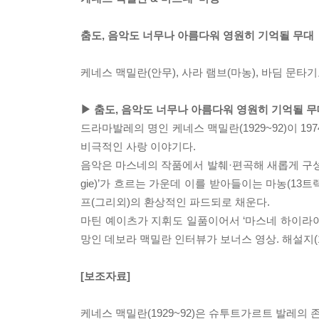
춤도, 음악도 너무나 아름다워 영원히 기억될 무대
케네스 맥밀란(안무), 사라 램브(마농), 바딤 문타
▶ 춤도, 음악도 너무나 아름다워 영원히 기억될 
드라마발레의 명인 케네스 맥밀란(1929~92)이 1
비극적인 사랑 이야기다.
음악은 마스네의 작품에서 발췌·편곡해 새롭게 구성했다.
gie)’가 흐르는 가운데 이를 받아들이는 마농(13트
프(그리외)의 환상적인 파드되로 채운다.
마틴 예이츠가 지휘도 일품이어서 ‘마스네 하이라
망인 데보라 맥밀란 인터뷰가 보너스 영상. 해설지(1
[보조자료]
케네스 맥밀란(1929~92)은 슈투트가르트 발레의 존