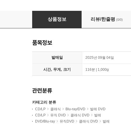
Koen Kessels 케네스 맥밀란 헌정 공연 (Macmilla
상품정보
리뷰/한줄평
(0/0)
품목정보
발매일
2025년 09월 04일
시간, 무게, 크기
116분 | 1,000g
관련분류
카테고리 분류
CD/LP
클래식
Blu-ray/DVD
발레 DVD
CD/LP
뮤직 DVD
클래식 DVD
발레
DVD/Blu-ray
뮤직DVD
클래식 DVD
발레