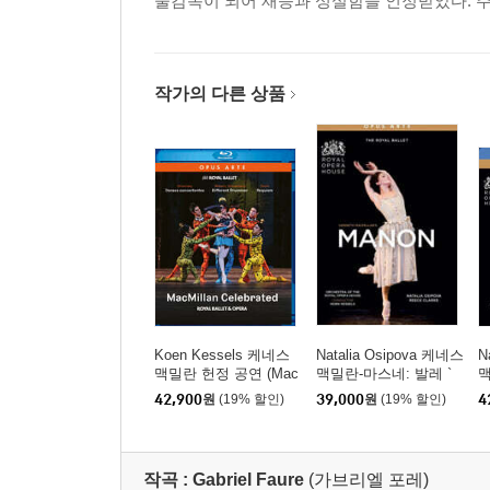
술감독이 되어 재능과 성실함을 인정받았다. 주요 작품
작가의 다른 상품
Koen Kessels 케네스
Natalia Osipova 케네스
N
맥밀란 헌정 공연 (Mac
맥밀란-마스네: 발레 `
맥
millan Celebrated)
마농` (Massenet: Mano
마
42,900
원
(19% 할인)
39,000
원
(19% 할인)
4
n)
n)
작곡 :
Gabriel Faure
(가브리엘 포레)