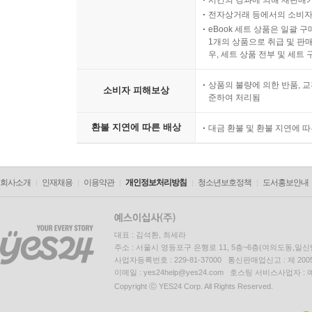
전자상거래 등에서의 소비자
eBook 세트 상품은 일괄 
1개의 상품으로 취급 및 판매
우, 세트 상품 전부 및 세트
상품의 불량에 의한 반품, 교
소비자 피해보상
준하여 처리됨
환불 지연에 따른 배상
대금 환불 및 환불 지연에 
회사소개
인재채용
이용약관
개인정보처리방침
청소년보호정책
도서홍보안내
대표 : 김석환, 최세라
주소 : 서울시 영등포구 은행로 11, 5층~6층(여의도동,일신
사업자등록번호 : 229-81-37000 통신판매업신고 : 제 200
이메일 : yes24help@yes24.com 호스팅 서비스사업자 :
Copyright ⓒ YES24 Corp. All Rights Reserved.