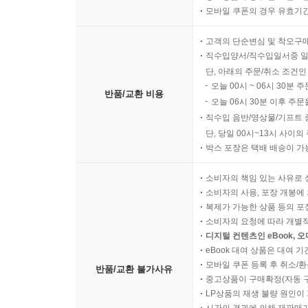
모바일 쿠폰의 경우 유효기간(
고객의 단순변심 및 착오구
직수입양서/직수입일서중 일
단, 아래의 주문/취소 조건인
오늘 00시 ~ 06시 30분 
반품/교환 비용
오늘 06시 30분 이후 주문
직수입 음반/영상물/기프트 
단, 당일 00시~13시 사이
박스 포장은 택배 배송이 가
소비자의 책임 있는 사유로 
소비자의 사용, 포장 개봉에 
복제가 가능한 상품 등의 포장을 
소비자의 요청에 따라 개별
디지털 컨텐츠인 eBook, 
eBook 대여 상품은 대여 기
모바일 쿠폰 등록 후 취소/환
반품/교환 불가사유
중고상품이 구매확정(자동 
LP상품의 재생 불량 원인이 기
시간의 경과에 의해 재판매가