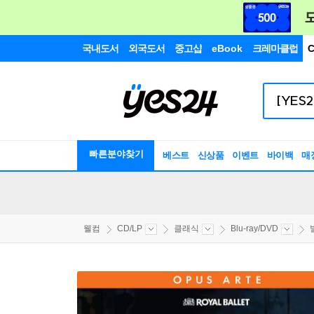
국내도서
외국도서
중고샵
eBook
크레마클럽
C
빠른분야찾기
베스트
신상품
이벤트
바이백
매
웰컴
CD/LP
클래식
Blu-ray/DVD