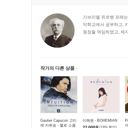
가브리엘 위르뱅 포레는
악학교에서 공부하고, 
원장을 역임하였고, 제자
작가의 다른 상품
Gautier Capucon 고티
이해원 - BOHEMIAN
P
에 카퓌송 - 첼로 소품
아
22,000
원
(19% 할인)