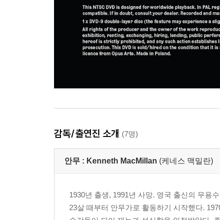
감독/출연진 소개
(7명)
안무 :
Kenneth MacMillan
(케네스 맥밀란)
1930년 출생, 1991년 사망. 영국 출신의 무용수
23살 때부터 안무가로 활동하기 시작했다. 1970년에는