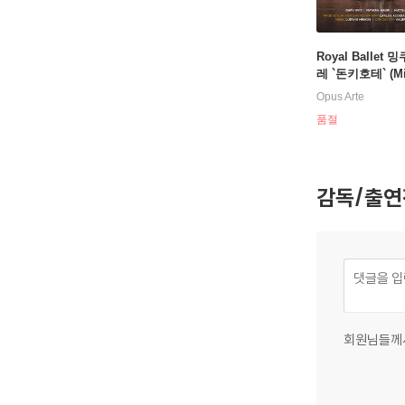
Royal Ballet 
레 `돈키호테` (Mi
Don Quixote)
Opus Arte
품절
감독/출연
회원님들께