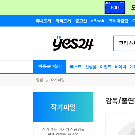
국내도서
외국도서
중고샵
eBook
크레마클럽
C
빠른분야찾기
베스트
신상품
이벤트
바이백
매
웰컴
작가파일
감독/출연
작가파일
작가 혹은 작가와 작품명을
함께 검색해 보세요.