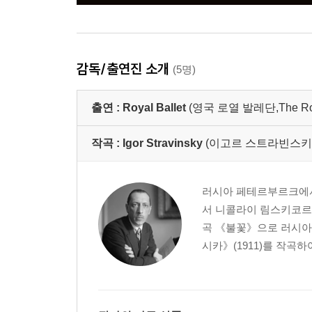
감독/출연진 소개
(5명)
출연 :
Royal Ballet
(영국 로열 발레단,The Royal
작곡 :
Igor Stravinsky
(이고르 스트라빈스키
러시아 페테르부르크에서
서 니콜라이 림스키코르사
곡 《불꽃》으로 러시아 
시카》(1911)를 작곡하