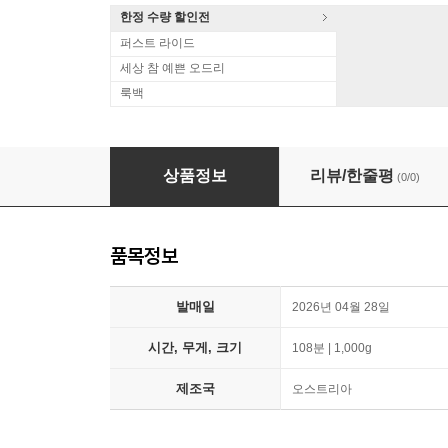
한정 수량 할인전
퍼스트 라이드
세상 참 예쁜 오드리
룩백
Emmanuel Plasson 애쉬튼: `발레의 장면들` 외 (As
상품정보
리뷰/한줄평
(0/0)
품목정보
발매일
2026년 04월 28일
시간, 무게, 크기
108분 | 1,000g
제조국
오스트리아