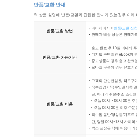
반품/교환 안내
※ 상품 설명에 반품/교환과 관련한 안내가 있는경우 아래 
마이페이지 >
반품/교환 신청
반품/교환 방법
판매자 배송 상품은 판매자와
출고 완료 후 10일 이내의 
디지털 콘텐츠인 eBook의 
반품/교환 가능기간
중고상품의 경우 출고 완료일
모바일 쿠폰의 경우 유효기간(
고객의 단순변심 및 착오구
직수입양서/직수입일서중 일
단, 아래의 주문/취소 조건인
오늘 00시 ~ 06시 30분 
반품/교환 비용
오늘 06시 30분 이후 주문
직수입 음반/영상물/기프트 
단, 당일 00시~13시 사이
박스 포장은 택배 배송이 가