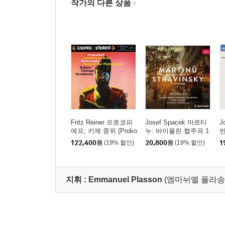
작가의 다른 상품
Fritz Reiner 프로코피
Josef Spacek 마르티
J
에프; 키제 중위 (Proko
누: 바이올린 협주곡 1
빈
fiev: Lieutenant Kije /
번, 2번 / 스트라빈스키:
(
122,400
원
(19% 할인)
20,800
원
(19% 할인)
1
Stravinsky: Song Of T
디베르티멘토 (Martinu:
s)
he Nightingale) [2LP]
Violin Concertos 1 & 2
/ Stravinsky: Divertime
nto)
지휘 :
Emmanuel Plasson
(엠마뉘엘 플라송