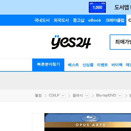
국내도서
외국도서
중고샵
eBook
크레마클럽
C
빠른분야찾기
베스트
신상품
이벤트
바이백
매
웰컴
CD/LP
클래식
Blu-ray/DVD