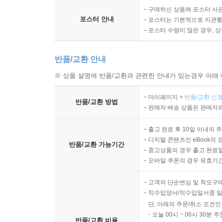
구매하신 상품에 포스터 사은
포스터 안내
포스터는 기본적으로 지관통에
포스터 수량이 많은 경우, 
반품/교환 안내
※ 상품 설명에 반품/교환과 관련한 안내가 있는경우 아래 
마이페이지 >
반품/교환 신청
반품/교환 방법
판매자 배송 상품은 판매자와
출고 완료 후 10일 이내의 
디지털 콘텐츠인 eBook의 
반품/교환 가능기간
중고상품의 경우 출고 완료일
모바일 쿠폰의 경우 유효기간(
고객의 단순변심 및 착오구
직수입양서/직수입일서중 일
단, 아래의 주문/취소 조건인
오늘 00시 ~ 06시 30분 
반품/교환 비용