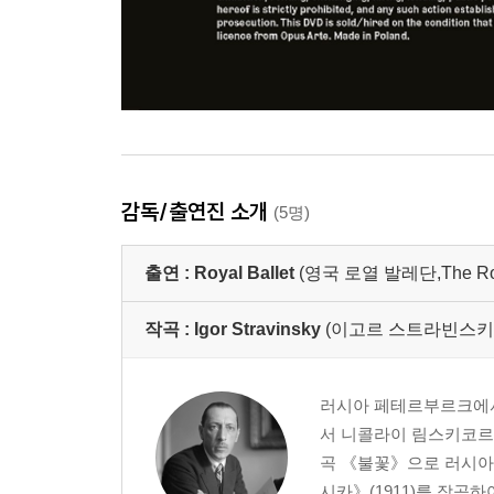
감독/출연진 소개
(5명)
출연 :
Royal Ballet
(영국 로열 발레단,The Royal
작곡 :
Igor Stravinsky
(이고르 스트라빈스키
러시아 페테르부르크에서
서 니콜라이 림스키코르사
곡 《불꽃》으로 러시아 
시카》(1911)를 작곡하