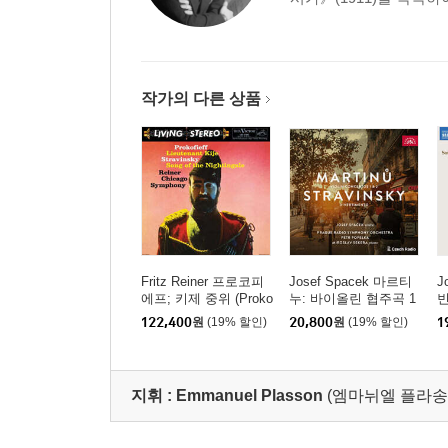
작가의 다른 상품
Fritz Reiner 프로코피
Josef Spacek 마르티
J
에프; 키제 중위 (Proko
누: 바이올린 협주곡 1
빈
fiev: Lieutenant Kije /
번, 2번 / 스트라빈스키:
(
122,400
원
(19% 할인)
20,800
원
(19% 할인)
1
Stravinsky: Song Of T
디베르티멘토 (Martinu:
s)
he Nightingale) [2LP]
Violin Concertos 1 & 2
/ Stravinsky: Divertime
nto)
지휘 :
Emmanuel Plasson
(엠마뉘엘 플라송