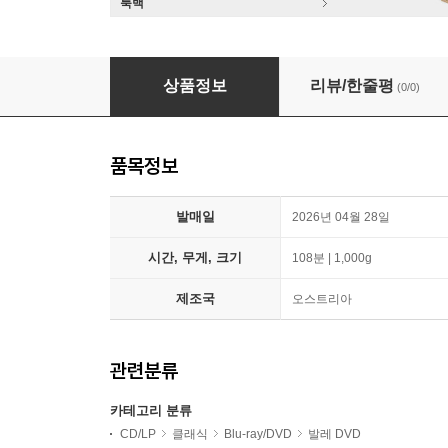
룩백
Emmanuel Plasson 애쉬튼: `발레의 장면들` 외 (As
상품정보
리뷰/한줄평
(0/0)
품목정보
발매일
2026년 04월 28일
시간, 무게, 크기
108분 | 1,000g
제조국
오스트리아
관련분류
카테고리 분류
CD/LP
클래식
Blu-ray/DVD
발레 DVD