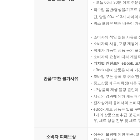
오늘 06시 30분 이후 주문
직수입 음반/영상물/기프트 
단, 당일 00시~13시 사이
박스 포장은 택배 배송이 가
소비자의 책임 있는 사유로 
소비자의 사용, 포장 개봉에 
복제가 가능한 상품 등의 포장을 
소비자의 요청에 따라 개별
디지털 컨텐츠인 eBook, 
eBook 대여 상품은 대여 기
모바일 쿠폰 등록 후 취소/환
반품/교환 불가사유
중고상품이 구매확정(자동 
LP상품의 재생 불량 원인이 기
시간의 경과에 의해 재판매가
전자상거래 등에서의 소비자
eBook 세트 상품은 일괄 
1개의 상품으로 취급 및 판매
우, 세트 상품 전부 및 세트
상품의 불량에 의한 반품, 교
소비자 피해보상
준하여 처리됨