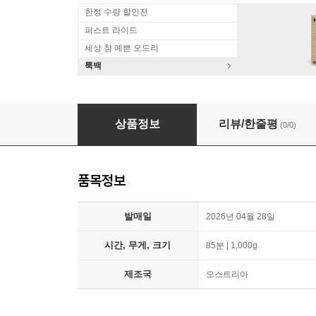
한정 수량 할인전
퍼스트 라이드
세상 참 예쁜 오드리
룩백
Koen Kessels 크리스토퍼 휠든: 발레에서 브로드웨이
상품정보
리뷰/한줄평
(0/0)
품목정보
발매일
2026년 04월 28일
시간, 무게, 크기
85분 | 1,000g
제조국
오스트리아