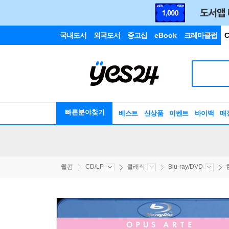
국내도서
외국도서
중고샵
eBook
크레마클럽
C
빠른분야찾기
베스트
신상품
이벤트
바이백
매
웰컴
CD/LP
클래식
Blu-ray/DVD