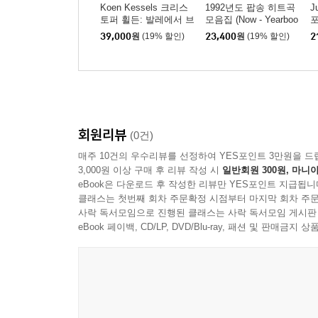
Koen Kessels 크리스
1992년도 팝송 히트곡
J
토퍼 휠든: 발레에서 브
모음집 (Now - Yearboo
포
로드웨이까지 (Wheeld
k 1992)
[
39,000
원
(19% 할인)
23,400
원
(19% 할인)
2
on: Ballet to Broadway)
회원리뷰
(0건)
매주 10건의 우수리뷰를 선정하여 YES포인트 3만원을 드
3,000원 이상 구매 후 리뷰 작성 시
일반회원 300원, 마니아
eBook은 다운로드 후 작성한 리뷰만 YES포인트 지급됩니
클래스는 첫번째 회차 주문확정 시점부터 마지막 회차 주문
사락 독서모임으로 진행된 클래스는 사락 독서모임 게시판
eBook 페이백, CD/LP, DVD/Blu-ray, 패션 및 판매금