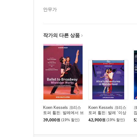
안무가
작가의 다른 상품
Koen Kessels 크리스
Koen Kessels 크리스
토퍼 휠든: 발레에서 브
토퍼 휠든: 발레 `이상
집
로드웨이까지 (Wheeld
한 나라의 앨리스` (Talb
o
39,000
원
(19% 할인)
42,900
원
(19% 할인)
5
on: Ballet to Broadway)
ot: Alice's Adventures I
n Wonderland (Royal B
allet 2024)