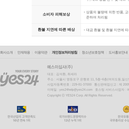
상품의 불량에 의한 반품, 교
소비자 피해보상
준하여 처리됨
환불 지연에 따른 배상
대금 환불 및 환불 지연에 
회사소개
인재채용
이용약관
개인정보처리방침
청소년보호정책
도서홍보안내
대표 : 김석환, 최세라
주소 : 서울시 영등포구 은행로 11, 5층~6층(여의도동,일신
사업자등록번호 : 229-81-37000 통신판매업신고 : 제 200
이메일 : yes24help@yes24.com 호스팅 서비스사업자 :
Copyright ⓒ YES24 Corp. All Rights Reserved.