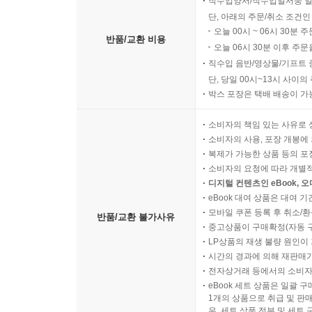
직수입양서/직수입일서중 일
단, 아래의 주문/취소 조건인
오늘 00시 ~ 06시 30분 
반품/교환 비용
오늘 06시 30분 이후 주문
직수입 음반/영상물/기프트 
단, 당일 00시~13시 사이
박스 포장은 택배 배송이 가
소비자의 책임 있는 사유로 
소비자의 사용, 포장 개봉에 
복제가 가능한 상품 등의 포장을 
소비자의 요청에 따라 개별
디지털 컨텐츠인 eBook, 
eBook 대여 상품은 대여 기
모바일 쿠폰 등록 후 취소/환
반품/교환 불가사유
중고상품이 구매확정(자동 
LP상품의 재생 불량 원인이 기
시간의 경과에 의해 재판매가
전자상거래 등에서의 소비자
eBook 세트 상품은 일괄 
1개의 상품으로 취급 및 판매
우, 세트 상품 전부 및 세트