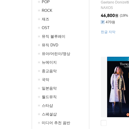
다` (Donizetti: 
POP
Gaetano Donizetti
da`)
NAXOS
ROCK
46,800
원
19
%
재즈
470원
OST
한글 자막
뮤직 블루레이
뮤직 DVD
유아/어린이/명상
뉴에이지
종교음악
국악
일본음악
월드뮤직
스타샵
스페셜샵
미디어 추천 음반