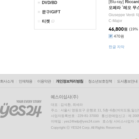
[Blu-ray]
Riccar
DVD/BD
오페라 `레오 무스카
문구/GIFT
ra `La Forza Del
Giuseppe Verdi
작
C-Major
티켓
46,800
원
19
%
470원
한글 자막
회사소개
인재채용
이용약관
개인정보처리방침
청소년보호정책
도서홍보안내
대표 : 김석환, 최세라
주소 : 서울시 영등포구 은행로 11, 5층~6층(여의도동,일신
사업자등록번호 : 229-81-37000 통신판매업신고 : 제 200
이메일 : yes24help@yes24.com 호스팅 서비스사업자 :
Copyright ⓒ YES24 Corp. All Rights Reserved.