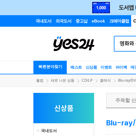
국내도서
외국도서
중고샵
eBook
크레마클럽
C
빠른분야찾기
베스트
신상품
이벤트
바이백
매
웰컴
새로 나온 상품
CD/LP
클래식
Blu-ray/D
주목할 
신상품
Blu-ray
국내도서