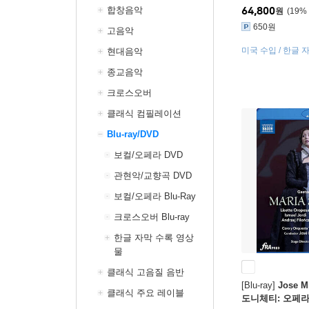
합창음악
64,800
원
19
%
650원
고음악
미국 수입 / 한글 
현대음악
종교음악
크로스오버
클래식 컴필레이션
Blu-ray/DVD
보컬/오페라 DVD
관현악/교향곡 DVD
보컬/오페라 Blu-Ray
크로스오버 Blu-ray
한글 자막 수록 영상
물
클래식 고음질 음반
[Blu-ray]
Jose M
클래식 주요 레이블
도니체티: 오페라