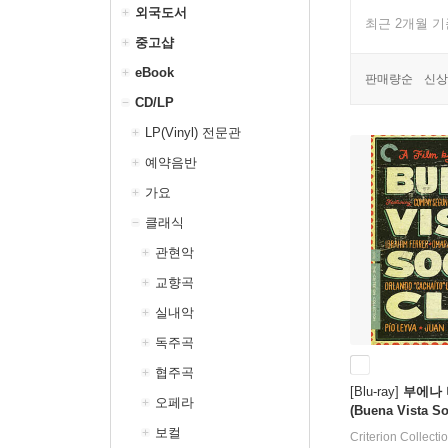
외국도서
최근 2개월 
중고샵
eBook
판매량순
신상
CD/LP
LP(Vinyl) 전문관
예약음반
가요
클래식
관현악
교향곡
실내악
독주곡
협주곡
[Blu-ray]
부에나 
오페라
(Buena Vista So
iterion Collecti
보컬
Criterion Collecti