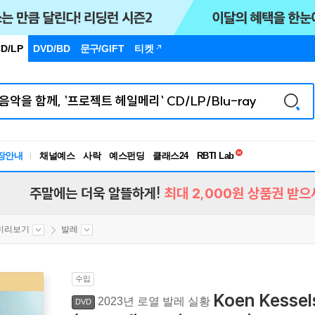
D/LP
DVD/BD
문구
/GIFT
티켓
독서유형검사
장안내
채널예스
사락
예스펀딩
클래스24
RBTI Lab
독서유형검사
주말에는 더욱 알뜰하게!
최대 2,000원 상품권 받으
미리보기
발레
수입
Koen Kess
2023년 로열 발레 실황
DVD