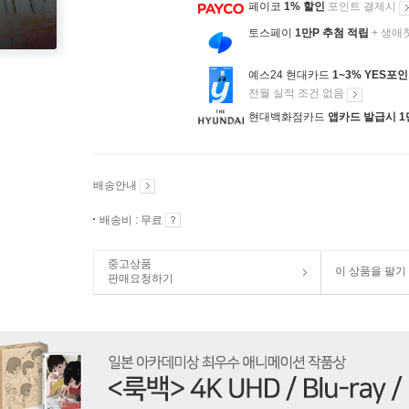
페이코
1% 할인
포인트 결제시
토스페이
1만P 추첨 적립
+ 생애
예스24 현대카드
1~3% YES포
전월 실적 조건 없음
현대백화점카드
앱카드 발급시 1
배송안내
배송비 : 무료
중고상품
이 상품을 팔기
판매요청하기