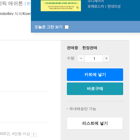
데릭 애쉬튼
[ 한글자막 ]
rokofiev
작곡/
Koen Kessels
지휘 외 1명
Opus Arte
오늘은 그만 보기
판매중
한정판매
수량
카트에 넣기
바로구매
국내배송만 가능
리스트에 넣기
 400건, 4만원 이상