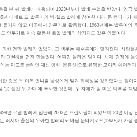
의 춤을 본 뒤 발레에 매혹되어 1923년부터 발레 수업을 받았다. 영국
35년 니네트 드 발루아의 빅-웰스 발레에 참여한 이래 동 컴퍼니가 
 옮기지 않고 이곳에서 안무가로 활동했다. 1963년에는 발루아의 
에도 안무가로 계속 활동한 로열 발레의 상징과도 같은 인물이다.
 의한 전막 발레가 없었다. 그 책무는 애쉬튼에게 맡겨졌다. 사람들은
(1948)를 먼저 만들었다. 어쩌면 놀라운 일이다. 체제 경쟁에 
에는 마고트 폰테인 대신 영화 [분홍신]으로 유명한 모이라 쉬어러가
 특이한 것은 두 이복 언니를 남성에게 맡겨 희극성을 강화했다는 점이
'못 생긴 두 자매'에 투사한 것인데, 두 자매가 덜 미운 악역을 책
1998년 로열 발레에 입단해 2002년 프린시펄이 되었으며 20년 이상
는 러시아 출신의 우아한 발레리노 바딤 문타기로프(1990-)가 가장 