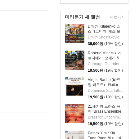
(Prokofiev: Cinderella)
미리듣기 새 앨범
더보기
Dmitrij Kitajenko 쇼
스타코비치: 재즈 모
음곡, 발레 모음곡, 협
Dmitri Shostakovich 작곡 외 6명
주곡들
39,000
원
(19% 할인)
(Shostakovich: Jazz
Suite; Ballet Suites;
Roberto Minczuk 과
Concertos)
르니에리: 오페라 &
관현악 작품집
Camargo Guarnieri 작곡 외 2명
(Guarnieri: Pedro
19,500
원
(19% 할인)
Malazarte)
Virgile Barthe (바르
질 바르트) - Guitar
Recital (기타 리사이
Domenico Scarlatti 작곡 외 5명
틀)
19,500
원
(19% 할인)
21세기의 브라스 음
악 (Brass Ensemble
Music - 21st Century)
Brass for Uncommon Times 실내악
19,500
원
(19% 할인)
Patrick Yim / Kiu
Tung Poon 첸 이: 바