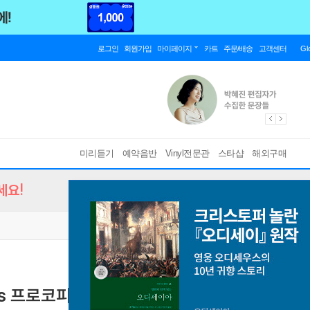
로그인
회원가입
마이페이지
카트
주문/배송
고객센터
Gl
미리듣기
예약음반
Vinyl전문관
스타샵
해외구매
세요!
els 프로코피에프: 발레 '신데렐라'