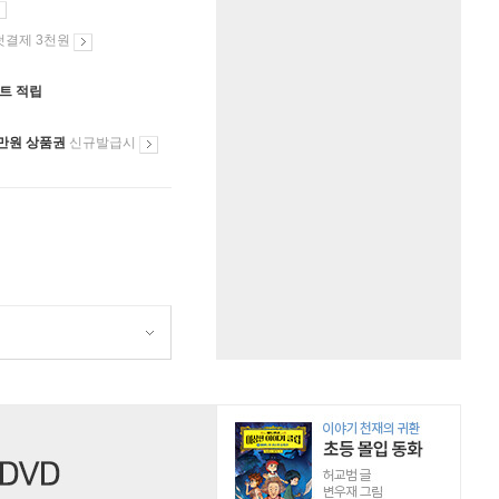
첫결제 3천원
인트 적립
만원 상품권
신규발급시