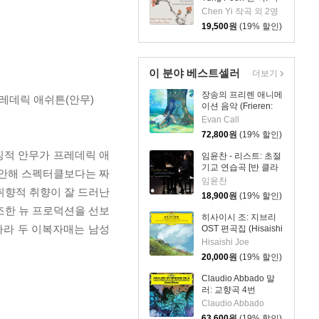
이올린, 비올라, 피아
Chen Yi 작곡 외 2명
노 작품집 (Chen Yi:
19,500
원
(19% 할인)
Works For Violin,
Viola And Piano)
이 분야 베스트셀러
더보기
장송의 프리렌 애니메
프레데릭 애쉬튼(안무)
이션 음악 (Frieren:
Beyond Journey's
Evan Call
End - Original
72,800
원
(19% 할인)
Soundtrack) [블루 &
그린 컬러 2LP]
상징적 안무가 프레데릭 애
임윤찬 - 리스트: 초절
기교 연습곡 [반 클라
감안해 스펙터클보다는 짜
이번 콩쿠르 실황 녹
임윤찬
음]
취향적 취향이 잘 드러난
18,900
원
(19% 할인)
창조한 뉴 프로덕션을 선보
히사이시 조: 지브리
따라 두 이복자매는 남성
OST 편곡집 (Hisaishi
Joe: Symphonic
Hisaishi Joe
Celebration)
20,000
원
(19% 할인)
Claudio Abbado 말
러: 교향곡 4번
(Mahler: Symphony
Claudio Abbado
No. 4) [LP]
63,600
원
(19% 할인)