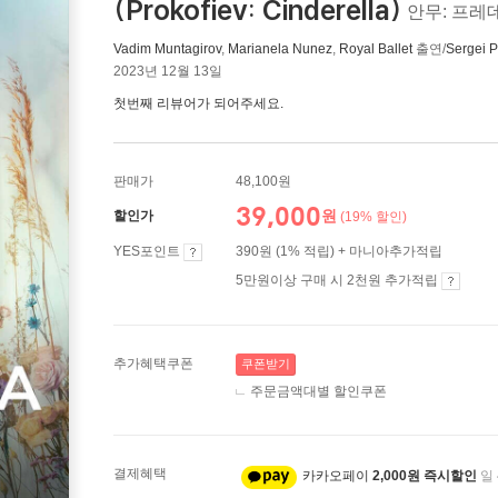
(Prokofiev: Cinderella)
안무: 프레
Vadim Muntagirov
,
Marianela Nunez
,
Royal Ballet
출연/
Sergei P
2023년 12월 13일
첫번째 리뷰어가 되어주세요.
판매가
48,100원
39,000
원
할인가
(19% 할인)
YES포인트
390원 (1% 적립) + 마니아추가적립
5만원이상 구매 시 2천원 추가적립
추가혜택쿠폰
쿠폰받기
주문금액대별 할인쿠폰
결제혜택
카카오페이
2,000원 즉시할인
일