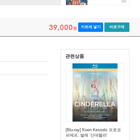
AD
39,000
카트에 넣기
바로구매
원
관련상품
[Blu-ray] Koen Kessels 프로코
피에프: 발레 '신데렐라'