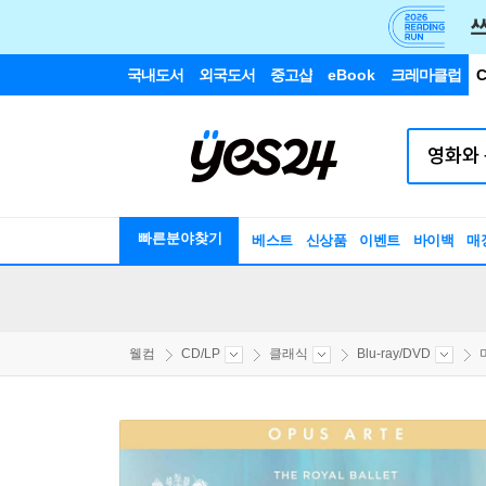
국내도서
외국도서
중고샵
eBook
크레마클럽
C
빠른분야찾기
베스트
신상품
이벤트
바이백
매
웰컴
CD/LP
클래식
Blu-ray/DVD