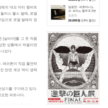
 발레의 대모 마리 램버트
임윤찬 - 라흐마니노
프: 피아노 협주곡 3번
새들러스 웰스 발레, 로열
[반 클라이번 콩쿠르
임윤찬
실황 녹음]
후임으로 로열 발레의 정
20,000
원
(19% 할인)
(Rachmaninov:
Piano Concerto
Op.30)
 [실비아]를 그 첫 작품
돌입한 상황에서 하필이면
 나섰다.
다. 애쉬튼이 직접 출연하
임진 반면 계모 역이 생략
 전성기를 구가하고 있다.
중요한 파트너다.