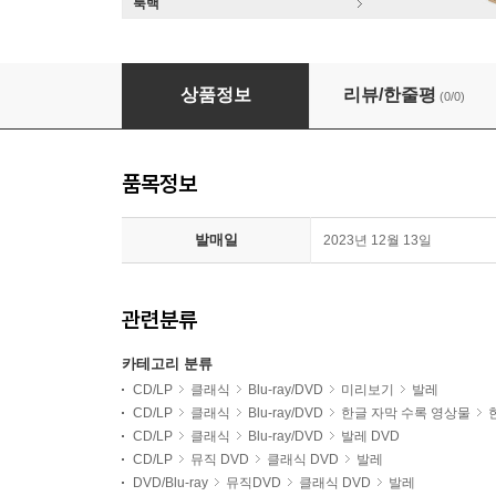
룩백
Koen Kessels 프로코피에프: 발레 '신데렐라' (Prok
상품정보
리뷰/한줄평
(0/0)
품목정보
발매일
2023년 12월 13일
관련분류
카테고리 분류
CD/LP
클래식
Blu-ray/DVD
미리보기
발레
CD/LP
클래식
Blu-ray/DVD
한글 자막 수록 영상물
CD/LP
클래식
Blu-ray/DVD
발레 DVD
CD/LP
뮤직 DVD
클래식 DVD
발레
DVD/Blu-ray
뮤직DVD
클래식 DVD
발레