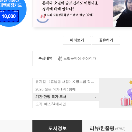
미리보기
공유하기
수상내역
노벨문학상 수상작가
뮤지컬 〈휴남동 서점〉X 황보름 작가 북토크
2026 젊은 작가 1위 : 청예
기간 한정 특가 도서
오직, 예스24에서만
작별
도서정보
리뷰/한줄평
(67/62)