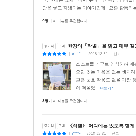
심사평
담을 쌓고 지냈다는 이야기인데.. 요즘 활동하는
눈사람의 운명은 녹아서 사라지는 것일 수밖에 없
9명
이 이 리뷰를 추천합니다.
없다. 그녀가 소멸의 운명 앞에서도 인간의 품격을 
받아들였기 때문일 것이다. 다만 그녀는, 그리고 소
이루어져 있지만 아직 그녀는 사람이다. 하지만 언
한강의「작별」을 읽고 매우 길
종이책
구매
명료해지지 않을까. 소멸이라는 사건을 미분해서 
o*****i
2018-12-31
신고
|
|
|
단순히 눈사람이 되어버린 어느 여성에 관한 황망
(눈사람)의 경계, 삶과 죽음의 경계, 존재와 소
스스로를 가구로 인식하려 애써
명성을 얻고 있는 작가이지만, 심사위원들의 눈길이
으면 있는 마음을 없는 셈치려
존재와 소멸의 슬프면서도 아름다운 경계로 우리를 
글픈 보호 작용도 없을 거란 
이 떠올랐...
더보기
- 오정희(소설가), 전상국(소설가), 김동식(문학평론
3명
이 이 리뷰를 추천합니다.
《작별》 어디에든 있도록 할게
종이책
구매
j****y
2018-12-31
신고
|
|
|