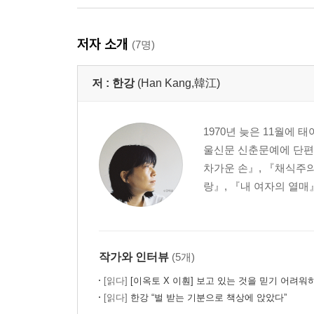
저자 소개
(7명)
저 :
한강
(Han Kang,韓江)
1970년 늦은 11월에
울신문 신춘문예에 단편
차가운 손』, 『채식주의
랑』, 『내 여자의 열매
작가와 인터뷰
(5개)
[읽다]
[이옥토 X 이훤] 보고 있는 것을 믿기 어려워
[읽다]
한강 “벌 받는 기분으로 책상에 앉았다”