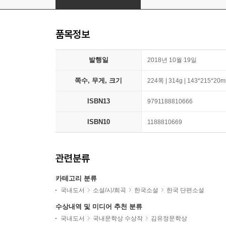
품목정보
발행일
2018년 10월 19일
쪽수, 무게, 크기
224쪽 | 314g | 143*215*20
ISBN13
9791188810666
ISBN10
1188810669
관련분류
카테고리 분류
국내도서
소설/시/희곡
한국소설
한국 단편소설
수상내역 및 미디어 추천 분류
국내도서
국내문학상 수상작
김유정문학상