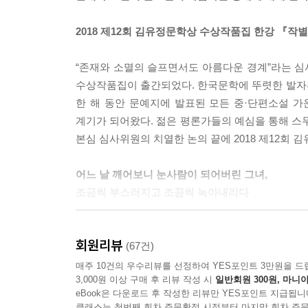
2018 제12회 김유정문학상 수상작품집 한강 『작
“존재와 소멸의 슬프면서도 아름다운 경계”라는 심
수상작품집이 출간되었다. 한국문학에 뚜렷한 발자
한 해 동안 문예지에 발표된 모든 중·단편소설 
계기가 되어왔다. 젊은 평론가들의 예심을 통해 스
본심 심사위원의 치열한 논의 끝에 2018 제12회
어느 날 깨어보니 눈사람이 되어버린 그녀,
조금씩 부스러지고 조끔씩 녹아내리다
수상작 「작별」은 겨울의 어느 날 벤치에서 잠시 
회원리뷰
육신이 점점 녹아 사라지는 운명. 그런 운명 속에
(67건)
변신의 놀라움이 차츰 자연스러움으로 변해가고 충격
매주 10건의 우수리뷰를 선정하여 YES포인트 3만원을 드
3,000원 이상 구매 후 리뷰 작성 시
일반회원 300원, 마니아
상상해볼 수 있을까. 시간이 흐르면 물로 흘러 녹아
eBook은 다운로드 후 작성한 리뷰만 YES포인트 지급됩니
받아들일 수밖에 없는 존재의 쓸쓸한 운명에 관해 
클래스는 첫번째 회차 주문확정 시점부터 마지막 회차 주문