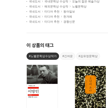
국내도서
국내문학상 수상작
오늘의 젊은 예술가상
국내도서
해외문학상 수상작
노벨문학상
국내도서
미디어 추천
동아일보
국내도서
미디어 추천
한겨레
국내도서
미디어 추천
경향신문
이 상품의 태그
#노벨문학상수상작가
#긴여운
#김유정문학상