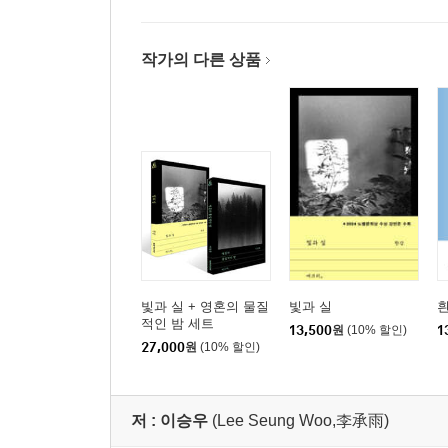
작가의 다른 상품
빛과 실 + 영혼의 물질
빛과 실
적인 밤 세트
13,500
원
(10% 할인)
1
27,000
원
(10% 할인)
저 :
이승우
(Lee Seung Woo,李承雨)