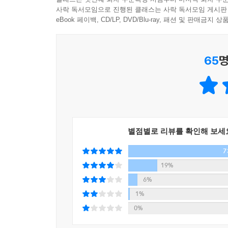
사락 독서모임으로 진행된 클래스는 사락 독서모임 게시판
이토록 아름답고 슬프게 사라져버린
eBook 페이백, CD/LP, DVD/Blu-ray, 패션 및 판매금
다시 소설의 처음으로 돌아와, 그녀에게 어느 날 
65
명
그냥 보통의 하루, 매일 산책하는 천변의 어느 벤
잠이 오다니. 여기서 잠들면 안 되지, 생각하는데
고요한 눈 덩어리로 부감되는 그녀의 몸. 그 몸에서
미미하게 따뜻할 뿐이다. 그녀는 변해버린 몸에서 
그녀는 7살 연하의 가난한 남자와 연애를 하고 있
별점별로 리뷰를 확인해 보세
눈사람이 된 건 이상한 일이었다. 하긴 이상하지 
7
회사에서 사직을 권유받은 후 그녀는 사물처럼 사
자신이 더 이상 자신의 몸에 속해 있지 않다고, 그
19%
대해 놀라거나 슬퍼하지 않았다. 조금씩 흐릿해지는 
6%
받아들일 뿐이었다. 아니 받아들일 수밖에 없었다. 
1%
포갤 수 있었다. 다만, 맞잡은 손은 더 빨리 녹아 
0%