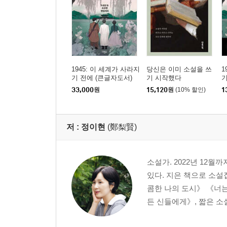
1945: 이 세계가 사라지
당신은 이미 소설을 쓰
1
기 전에 (큰글자도서)
기 시작했다
기
33,000
원
15,120
원
(10% 할인)
1
저 :
정이현
(鄭梨賢)
소설가. 2022년 12
있다. 지은 책으로 소
콤한 나의 도시》 《너는
든 신들에게》, 짧은 소