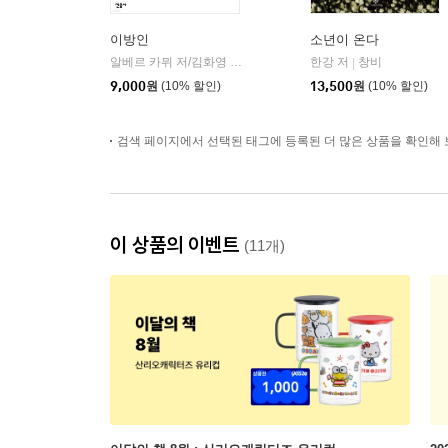
이방인
소년이 온다
알베르 카뮈 저/김화영 역
민음사
한강 저
창비
|
|
9,000
원
(10% 할인)
13,500
원
(10% 할인)
검색 페이지에서 선택된 태그에 등록된 더 많은 상품을 확인해 
이 상품의 이벤트
(11개)