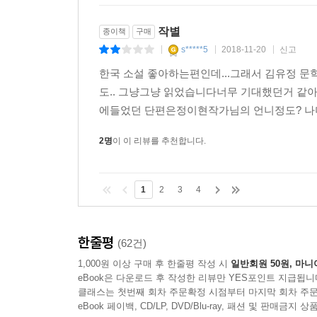
작별
종이책
구매
s*****5
2018-11-20
신고
|
|
|
한국 소설 좋아하는편인데...그래서 김유정
도.. 그냥그냥 읽었습니다너무 기대했던거 
에들었던 단편은정이현작가님의 언니정도? 나머
2명
이 이 리뷰를 추천합니다.
1
2
3
4
한줄평
(62건)
1,000원 이상 구매 후 한줄평 작성 시
일반회원 50원, 마니
eBook은 다운로드 후 작성한 리뷰만 YES포인트 지급됩니
클래스는 첫번째 회차 주문확정 시점부터 마지막 회차 주문
eBook 페이백, CD/LP, DVD/Blu-ray, 패션 및 판매금