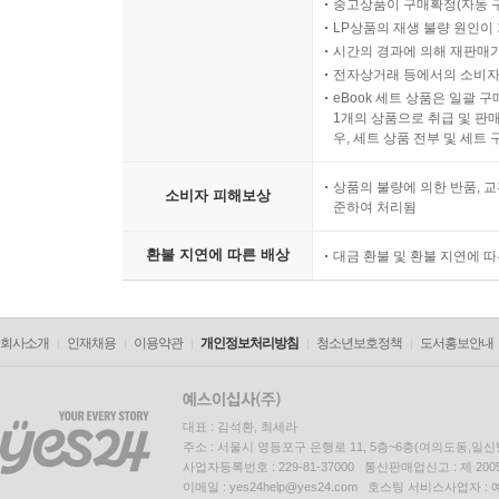
중고상품이 구매확정(자동 
LP상품의 재생 불량 원인이 기
시간의 경과에 의해 재판매가
전자상거래 등에서의 소비자
eBook 세트 상품은 일괄 
1개의 상품으로 취급 및 판매
우, 세트 상품 전부 및 세트
상품의 불량에 의한 반품, 교
소비자 피해보상
준하여 처리됨
환불 지연에 따른 배상
대금 환불 및 환불 지연에 
회사소개
인재채용
이용약관
개인정보처리방침
청소년보호정책
도서홍보안내
대표 : 김석환, 최세라
주소 : 서울시 영등포구 은행로 11, 5층~6층(여의도동,일신
사업자등록번호 : 229-81-37000 통신판매업신고 : 제 200
이메일 : yes24help@yes24.com 호스팅 서비스사업자 :