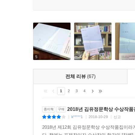
시간이 얼마 없었다. 오늘밤을 무사히 보낼 수 있을
변했으니 또 갑자기 되돌아올 수 있지도 않을까. 
걸고, 남동생에게 연락하고자 한다. 그런 와중에 
삶이라고 불렸던 몇 십 년의 시간에 대해. 눈과 귀
흥건한 물웅덩이로 남는다면? 그녀는 억울하지 않았
순간을 기다렸다. “소멸이라는 운명을 운명에 대한 사랑(
한국문학의 미래를 내다보는 소중한 시간, 6편의 
5
수상작 외에도 한 시골마을의 권태로운 일상에서
전체 리뷰
(67)
「손」, 주거공간에서 지속적으로 들려오는 출처 
「희박한 마음」, 폐지 줍는 노인과 엮인 뺑소니 
1
2
3
4
또한 성경 창세기의 ‘소돔과 고모라’의 에피소드를
인물을 통해 진실과 허위, 속물적인 세계의 이면을 
2018년 김유정문학상 수상작품집
종이책
구매
일본의 생태를 고도로 밀집된 묘사와 블랙유머로 장식한 
k*****1
2018-10-29
신고
|
|
|
주목할 만한 수작이다.
2018년 제12회 김유정문학상 수상작품집이
다. 책에는 표제작이자 수상작인 한강의 [작별]