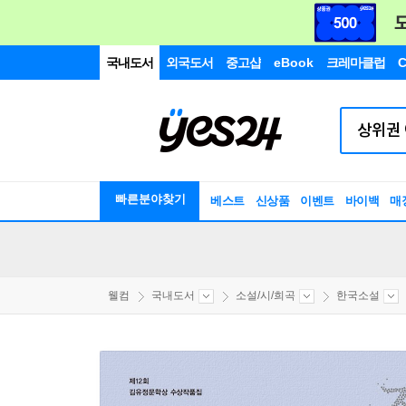
국내도서
외국도서
중고샵
eBook
크레마클럽
C
빠른분야찾기
베스트
신상품
이벤트
바이백
매
웰컴
국내도서
소설/시/희곡
한국소설