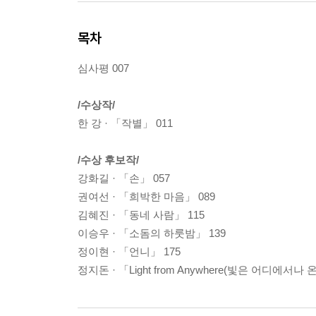
목차
심사평 007
/수상작/
한 강 · 「작별」 011
/수상 후보작/
강화길 · 「손」 057
권여선 · 「희박한 마음」 089
김혜진 · 「동네 사람」 115
이승우 · 「소돔의 하룻밤」 139
정이현 · 「언니」 175
정지돈 · 「Light from Anywhere(빛은 어디에서나 