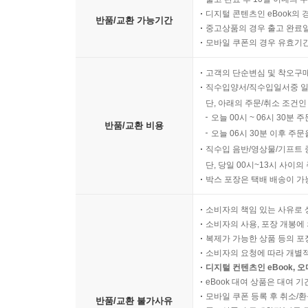
디지털 콘텐츠인 eBook의 
반품/교환 가능기간
중고상품의 경우 출고 완료일
모바일 쿠폰의 경우 유효기간(
고객의 단순변심 및 착오구
직수입양서/직수입일서중 일
단, 아래의 주문/취소 조건인
오늘 00시 ~ 06시 30분 
반품/교환 비용
오늘 06시 30분 이후 주문
직수입 음반/영상물/기프트 
단, 당일 00시~13시 사이
박스 포장은 택배 배송이 가
소비자의 책임 있는 사유로 
소비자의 사용, 포장 개봉에 
복제가 가능한 상품 등의 포장을 
소비자의 요청에 따라 개별
디지털 컨텐츠인 eBook, 
eBook 대여 상품은 대여 기
모바일 쿠폰 등록 후 취소/환
반품/교환 불가사유