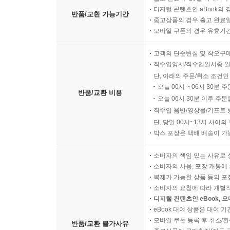
디지털 콘텐츠인 eBook의 
반품/교환 가능기간
중고상품의 경우 출고 완료일
모바일 쿠폰의 경우 유효기간(
고객의 단순변심 및 착오구
직수입양서/직수입일서중 일
단, 아래의 주문/취소 조건인
오늘 00시 ~ 06시 30분 
반품/교환 비용
오늘 06시 30분 이후 주문
직수입 음반/영상물/기프트 
단, 당일 00시~13시 사이
박스 포장은 택배 배송이 가
소비자의 책임 있는 사유로 
소비자의 사용, 포장 개봉에 
복제가 가능한 상품 등의 포장을 
소비자의 요청에 따라 개별
디지털 컨텐츠인 eBook, 
eBook 대여 상품은 대여 기
모바일 쿠폰 등록 후 취소/환
반품/교환 불가사유