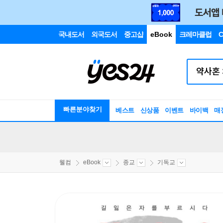
국내도서
외국도서
중고샵
eBook
크레마클럽
C
빠른분야찾기
베스트
신상품
이벤트
바이백
매
웰컴
eBook
종교
기독교