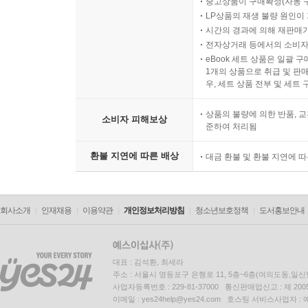
중고상품이 구매확정(자동 
LP상품의 재생 불량 원인이 기
시간의 경과에 의해 재판매가
전자상거래 등에서의 소비자
eBook 세트 상품은 일괄 
1개의 상품으로 취급 및 판매
우, 세트 상품 전부 및 세트
상품의 불량에 의한 반품, 교
소비자 피해보상
준하여 처리됨
환불 지연에 따른 배상
대금 환불 및 환불 지연에 
회사소개
인재채용
이용약관
개인정보처리방침
청소년보호정책
도서홍보안내
대표 : 김석환, 최세라
주소 : 서울시 영등포구 은행로 11, 5층~6층(여의도동,일신
사업자등록번호 : 229-81-37000 통신판매업신고 : 제 200
이메일 : yes24help@yes24.com 호스팅 서비스사업자 :