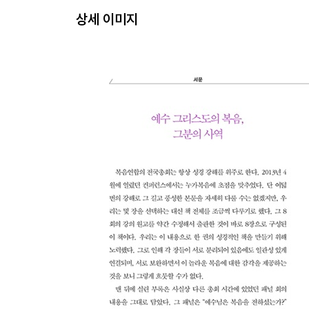
5장 예수, 그리고 잃어버린 사람들 (누가복음 15:1-3
상세 이미지
케빈 드영
6장 예수님과 돈 (누가복음 16:1-15)
스티븐 엄
7장 우리를 위해 죽으시다 (누가복음 22:39-23:49)
개리 밀러
8장 무죄를 입증받다 (누가복음 24장)
팀 켈러
부록 예수님은 복음을 전하셨는가?
(컨퍼런스 패널 : D. A. 카슨, 존 파이퍼, 팀 켈러, 케