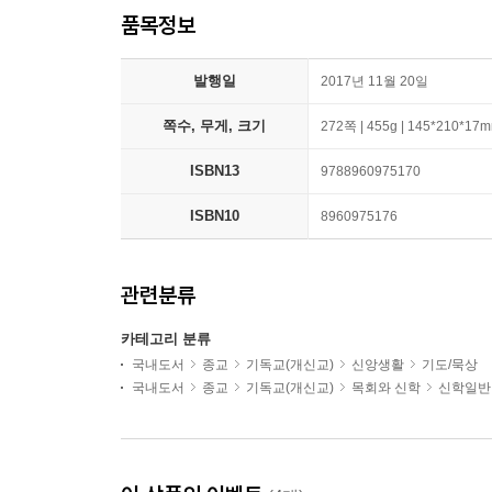
품목정보
발행일
2017년 11월 20일
쪽수, 무게, 크기
272쪽 | 455g | 145*210*17
ISBN13
9788960975170
ISBN10
8960975176
관련분류
카테고리 분류
국내도서
종교
기독교(개신교)
신앙생활
기도/묵상
국내도서
종교
기독교(개신교)
목회와 신학
신학일반