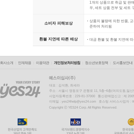
1개의 상품으로 취급 및 판매
우, 세트 상품 전부 및 세트
상품의 불량에 의한 반품, 교
소비자 피해보상
준하여 처리됨
환불 지연에 따른 배상
대금 환불 및 환불 지연에 
회사소개
인재채용
이용약관
개인정보처리방침
청소년보호정책
도서홍보안내
대표 : 김석환, 최세라
주소 : 서울시 영등포구 은행로 11, 5층~6층(여의도동,일신
사업자등록번호 : 229-81-37000 통신판매업신고 : 제 200
이메일 : yes24help@yes24.com 호스팅 서비스사업자 :
Copyright ⓒ YES24 Corp. All Rights Reserved.