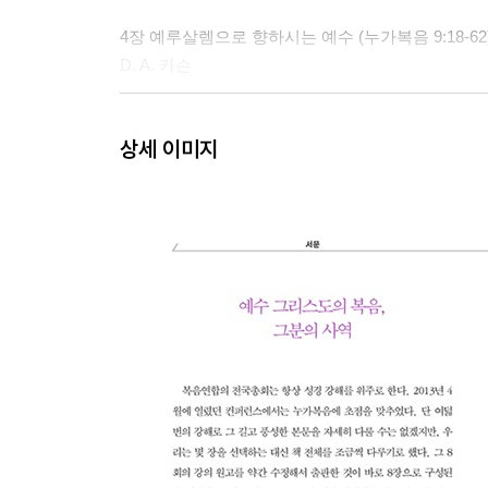
4장 예루살렘으로 향하시는 예수 (누가복음 9:18-62
D. A. 카슨
5장 예수, 그리고 잃어버린 사람들 (누가복음 15:1-3
상세 이미지
케빈 드영
6장 예수님과 돈 (누가복음 16:1-15)
스티븐 엄
7장 우리를 위해 죽으시다 (누가복음 22:39-23:49)
개리 밀러
8장 무죄를 입증받다 (누가복음 24장)
팀 켈러
부록 예수님은 복음을 전하셨는가?