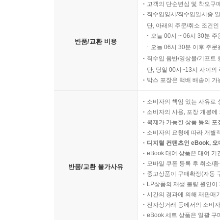
고객의 단순변심 및 착오구
직수입양서/직수입일서중 일
단, 아래의 주문/취소 조건인
오늘 00시 ~ 06시 30분 
반품/교환 비용
오늘 06시 30분 이후 주문
직수입 음반/영상물/기프트 
단, 당일 00시~13시 사이
박스 포장은 택배 배송이 가
소비자의 책임 있는 사유로 
소비자의 사용, 포장 개봉에 
복제가 가능한 상품 등의 포장을 
소비자의 요청에 따라 개별
디지털 컨텐츠인 eBook, 
eBook 대여 상품은 대여 기
모바일 쿠폰 등록 후 취소/환
반품/교환 불가사유
중고상품이 구매확정(자동 
LP상품의 재생 불량 원인이 기
시간의 경과에 의해 재판매가
전자상거래 등에서의 소비자
eBook 세트 상품은 일괄 