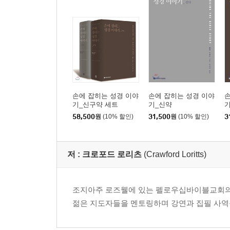
손에 잡히는 성경 이야
손에 잡히는 성경 이야
손
기_신구약 세트
기_신약
58,500
원
(10% 할인)
31,500
원
(10% 할인)
3
저 :
크로포드 로리츠
(Crawford Loritts)
조지아주 로즈웰에 있는 펠로우십바이블교회의 담임목
젊은 지도자들을 멘토링하며 강연과 집필 사역