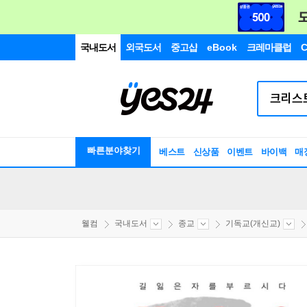
국내도서
외국도서
중고샵
eBook
크레마클럽
C
빠른분야찾기
베스트
신상품
이벤트
바이백
매
웰컴
국내도서
종교
기독교(개신교)