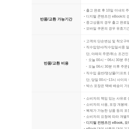
출고 완료 후 10일 이내의 
디지털 콘텐츠인 eBook의 
반품/교환 가능기간
중고상품의 경우 출고 완료일
모바일 쿠폰의 경우 유효기간(
고객의 단순변심 및 착오구
직수입양서/직수입일서중 일
단, 아래의 주문/취소 조건인
오늘 00시 ~ 06시 30분 
반품/교환 비용
오늘 06시 30분 이후 주문
직수입 음반/영상물/기프트 
단, 당일 00시~13시 사이
박스 포장은 택배 배송이 가
소비자의 책임 있는 사유로 
소비자의 사용, 포장 개봉에 
복제가 가능한 상품 등의 포장을 
소비자의 요청에 따라 개별
디지털 컨텐츠인 eBook, 
eBook 대여 상품은 대여 기