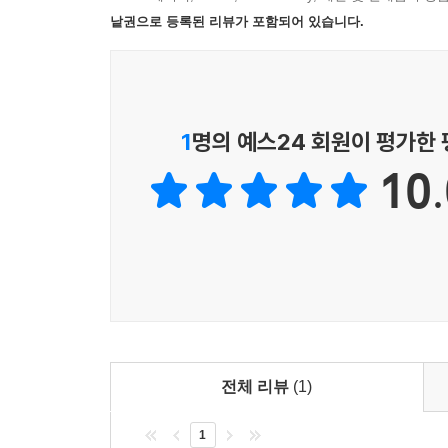
7 배우자가 우상이 될 수도 있을까요?
낱권으로 등록된 리뷰가 포함되어 있습니다.
8 가정에서 의로운 분노, 괜찮을까요?
▣ 사연 18. 제가 우울증에 걸린 걸까요?
9 어려운 결혼 생활 속에서도 소망을 가질 수 있을
10 사랑이 식으면 어떻게 해야 하나요?
“저는 원래 낙관적이고 활발한 편입니다. 그런데 
11 배우자가 깊이 우울해할 때 어떻게 해야 하나요?
학생으로, 하나님이 가르쳐 주시는 모든 교훈에
12 결혼 후 부모와의 관계는 어디까지가 적절할까요
1
명의 예스24 회원이 평가한
기도하겠지만, 싸우고 싶은 마음조차 들지 않을 때는
13 나이 들어가는 배우자를 어떻게 사랑하면 좋을
10.
▣ 사연 21. 제 삶을 막는 존재는 사탄인가요, 예
PART 3 부르심: 소명과 삶의 질문에 답하다
14 부부가 같은 소명을 품어야 할까요?
“지금 어떤 상황에서 길이 막힌 듯한 느낌을 받
15 자녀가 없는 가정에는 어떤 소망이 있나요?
아니면 영적 대적이 방해하는 것인지 알 수가 없습
16 학위를 마칠 때까지 자녀 계획을 미뤄도 될까요?
순간을 어떻게 분별해야 할지 지혜가 필요합니다.”
17 일과 자녀 양육에 밀린 부부 관계를 어떻게 회
18 한부모로 살아도 괜찮을까요?
▣ 사연 26. 끝없이 고된 삶, 어떻게 기쁨을 찾을 수
전체 리뷰
(1)
PART 4 부모: 자녀 양육의 질문에 답하다
“저는 열 살이 안 된 장애를 가진 아이 셋을 키우
19 자녀를 망칠까 봐 두려운데 어떻게 해야 할까요?
1
아이들을 사랑하지만, 저와 아내는 자주 지치고 낙심
20 자녀의 믿음은 부모에게 달려 있을까요?