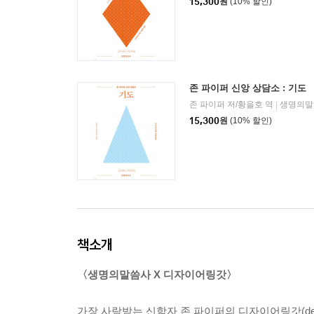
15,300
원
(10% 할인)
존 파이퍼 신앙 상담소 : 기도
존 파이퍼 저/황을호 역
생명의말
|
15,300
원
(10% 할인)
책소개
〈생명의말씀사 X 디자이어링갓〉
가장 사랑받는 신학자 존 파이퍼의 디자이어링갓(de