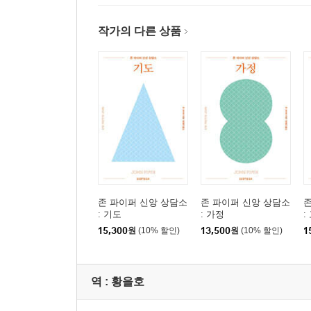
20 질병을 통해 어떻게 복음을 전할 수 있나요?
작가의 다른 상품
PART 3 신앙: 흔들리는 믿음의 질문에 답하다
21 제 삶을 막는 존재는 사탄인가요, 예수님인가요?
22 주권적이고 선하신 하나님이 어떻게 고통을 허락
23 하나님은 어떻게 고난을 통해 고난에서 구원하
24 고난은 죄에 대한 하나님의 징계인가요?
25 가장 극심한 고난까지 어떻게 감사할 수 있나요?
26 끝없이 고된 삶, 어떻게 기쁨을 찾을 수 있을까요
27 기도해도 고난이 계속될 때 어떻게 하나님께 보
28 항상 기뻐하지 않으면 죄인가요?
29 자살한 사람도 천국에 갈 수 있나요?
존 파이퍼 신앙 상담소
존 파이퍼 신앙 상담소
존
: 기도
: 가정
:
30 하나님이 주권자시라면, 세상은 왜 고통으로 가
15,300
원
(10% 할인)
13,500
원
(10% 할인)
1
나가는 글
출처
역 :
황을호
『존 파이퍼 신앙 상담소 : 가정』