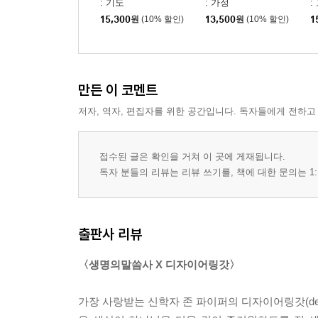
: 기도
: 가정
:
14 부부가 같은 소명을 품어야 할까요?
15,300
원
(10% 할인)
13,500
원
(10% 할인)
1
15 자녀가 없는 가정에는 어떤 소망이 있나요?
16 학위를 마칠 때까지 자녀 계획을 미뤄도 될까요?
17 일과 자녀 양육에 밀린 부부 관계를 어떻게 회
18 한부모로 살아도 괜찮을까요?
만든 이 코멘트
PART 4 부모: 자녀 양육의 질문에 답하다
저자, 역자, 편집자를 위한 공간입니다. 독자들에게 전하고
19 자녀를 망칠까 봐 두려운데 어떻게 해야 할까요?
20 자녀의 믿음은 부모에게 달려 있을까요?
접수된 글은 확인을 거쳐 이 곳에 게재됩니다.
21 자녀가 믿지 않아 낙심될 때 어떻게 해야 할까요
독자 분들의 리뷰는 리뷰 쓰기를, 책에 대한 문의는 1:
22 자녀의 성 정체성, 부모가 어떻게 이끌어야 할까
23 자녀의 훈육은 누가 맡아야 할까요?
24 어린 자녀에게 고통을 어떻게 설명해야 할까요?
출판사 리뷰
25 어린 자녀에게 지옥을 어떻게 설명해야 할까요?
26 십대 자녀를 둔 아버지는 어떤 역할을 해야 할까
〈생명의말씀사 X 디자이어링갓〉
PART 5 세대: 돌봄과 유산의 질문에 답하다
27 자녀를 어떻게 축복해 줄 수 있을까요?
가장 사랑받는 신학자 존 파이퍼의 디자이어링갓(de
28 자녀에게 유산을 남겨야 할까요?