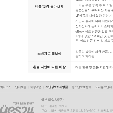
모바일 쿠폰 등록 후 취소/환
반품/교환 불가사유
중고상품이 구매확정(자동 
LP상품의 재생 불량 원인이 기
시간의 경과에 의해 재판매가
전자상거래 등에서의 소비자
eBook 세트 상품은 일괄 
1개의 상품으로 취급 및 판매
우, 세트 상품 전부 및 세트
상품의 불량에 의한 반품, 교
소비자 피해보상
준하여 처리됨
환불 지연에 따른 배상
대금 환불 및 환불 지연에 
회사소개
인재채용
이용약관
개인정보처리방침
청소년보호정책
도서홍보안내
대표 : 김석환, 최세라
주소 : 서울시 영등포구 은행로 11, 5층~6층(여의도동,일신