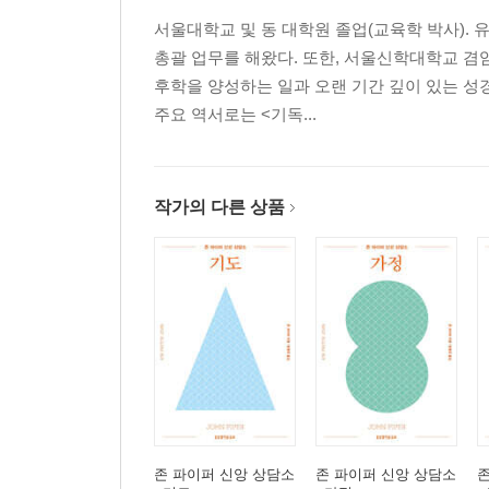
들어가는 글: 행복한 결혼 생활을 위한 우선순위가
서울대학교 및 동 대학원 졸업(교육학 박사).
PART 1 관계: 깨어진 마음의 질문에 답하다
총괄 업무를 해왔다. 또한, 서울신학대학교 겸
1 상처가 많은 가정에서 자라도 괜찮을까요?
후학을 양성하는 일과 오랜 기간 깊이 있는 성
2 가족을 어떻게 용서해야 할까요?
주요 역서로는 <기독...
3 존경스럽지 않은 부모님을 어떻게 공경할 수 있을
4 신앙이 없는 가족과 어떻게 살아야 할까요?
5 회개하지 않는 가족을 어떻게 대해야 할까요?
작가의 다른 상품
6 이혼이 고민될 때, 어떻게 해야 할까요?
PART 2 언약: 흔들리는 사랑과 헌신의 질문에 답하
7 배우자가 우상이 될 수도 있을까요?
8 가정에서 의로운 분노, 괜찮을까요?
9 어려운 결혼 생활 속에서도 소망을 가질 수 있을
10 사랑이 식으면 어떻게 해야 하나요?
11 배우자가 깊이 우울해할 때 어떻게 해야 하나요?
12 결혼 후 부모와의 관계는 어디까지가 적절할까요
13 나이 들어가는 배우자를 어떻게 사랑하면 좋을
존 파이퍼 신앙 상담소
존 파이퍼 신앙 상담소
존
PART 3 부르심: 소명과 삶의 질문에 답하다