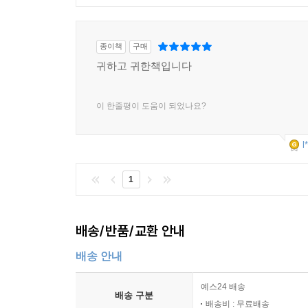
15 하나님의 주권을 확신하면 기도하지 않게 되나요
‣ 추천합니다!
16 구약에서는 왜 자기 의로움을 따라 기억해 달라
17 자신을 위해 기도하면서 하나님을 영광스럽게 할
종이책
구매
* 고난에 대한 바른 신앙과 이해를 얻고 싶은 그리
18 천국에서도 기도를 할까요?
귀하고 귀한책입니다
* 짧지만 신뢰할 수 있는 답을 찾는 그리스도인
PART 3 생활: 일상에서 만나는 질문에 답하다
* 초신자에게 부담 없이 읽을 만한 신앙 도서를 선
19 음란에서 벗어나려면 어떤 기도를 해야 하나요?
이 한줄평이 도움이 되었나요?
* 말씀조차 읽기 버거운 당신
20 죄가 기도를 방해하나요?
21 분노를 품고 기도해도 괜찮은가요?
l
‣ 책의 특징!
22 성생활은 기도 생활에 영향을 미치나요?
23 부부가 함께 기도해야 할까요?
1
* 챕터의 바탕이 되는 청취자의 사연은 오늘날 독
24 대표 기도를 미리 적어서 읽으면 덜 영적인가요?
* 가장 신뢰할 수 있는 저자가 가장 성경적으로 답
25 삶에 안주하면 기도하지 않게 되나요?
* ‘1문 1답’의 형태로 개인 독서용, 매일 묵상용,
PART 4 중보: 사랑으로 붙드는 질문에 답하다
배송/반품/교환 안내
* 산뜻한 디자인과 사이즈가 선물용으로 안성맞춤
26 다른 사람을 위해 기도할 때 도움이 될 만한 지
배송 안내
27 하나님이 누군가를 깨우치시길 기도해도 되나요
28 믿지 않는 남편을 위해 어떻게 기도하면 좋을까
예스24 배송
29 불신자와 복음 전도자 중 누구를 위해 기도해야
배송 구분
배송비 : 무료배송