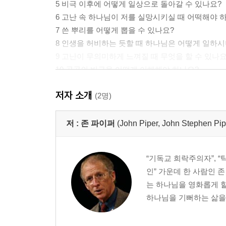
5 비극 이후에 어떻게 일상으로 돌아갈 수 있나요?
6 고난 속 하나님이 저를 실망시키실 때 어떡해야 
7 쓴 뿌리를 어떻게 뽑을 수 있나요?
8 인생을 허비하는 듯할 때 하나님은 어떻게 일하시
9 고난이 무의미하게 느껴질 때 무엇을 할 수 있나요
10 공공의 비극을 어떻게 이해해야 하나요?
저자 소개
PART 2 질병: 약해지는 몸과 마음의 질문에 답하다
(2명)
11 질병이 어떻게 하나님의 사랑인가요?
12 하나님은 정말 우리의 모든 질병을 고치시나요?
저 :
존 파이퍼
(John Piper, John Stephen Pip
13 만성적인 통증이 어떻게 하나님께 영광이 되나요
14 하나님이 치유를 거절하실 때 어떻게 해야 하나
“기독교 희락주의자”, 
15 삶이 얼마 남지 않았는데 소망을 어떻게 품나요?
인” 가운데 한 사람인 
16 태어난 날이 저주스럽다고 한다면, 하나님을 모
는 하나님을 영화롭게 할
17 주의력 결핍 장애는 죄인가요?
하나님을 기뻐하는 삶을 전하
18 제가 우울증에 걸린 걸까요?
19 우울증을 겪을 때 어떤 말씀을 묵상하면 도움이