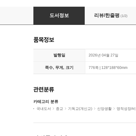
존 파이퍼 신앙 상담소 : 고난 + 가정 + 기도 세트
도서정보
리뷰/한줄평
(1/2)
품목정보
발행일
2026년 04월 27일
쪽수, 무게, 크기
776쪽 | 128*188*60mm
관련분류
카테고리 분류
국내도서
종교
기독교(개신교)
신앙생활
영적성장/