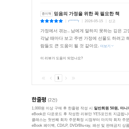
있습니까?”
21 자녀가 믿지 않아 낙심될 때 어떻게 해야 할까요
믿음의 가정을 위한 꼭 필요한 책
22 자녀의 성 정체성, 부모가 어떻게 이끌어야 할까
종이책
“당신의 고난 가운데 그 무엇도 헛되지 않습니다”
r******r
2026-05-15
신고
23 자녀의 훈육은 누가 맡아야 할까요?
|
|
|
24 어린 자녀에게 고통을 어떻게 설명해야 할까요?
가정에서 겪는.. 남에게 말하지 못하는 깊은 고
모든 인생에는 저마다의 고난이 있습니다. 또 고
25 어린 자녀에게 지옥을 어떻게 설명해야 할까요?
각날 때마다 보고 주변 가정에 선물도 하려고 
있다는 뜻입니다. 고난에 질문을 던진다면, 그것은
26 십대 자녀를 둔 아버지는 어떤 역할을 해야 할까
람들도 큰 도움이 될 것 같아요.
더보기
존 파이퍼는 자신 역시 이 삶을 이해하고 살아내려
이 리뷰가 도움이 되었나요?
PART 5 세대: 돌봄과 유산의 질문에 답하다
27 자녀를 어떻게 축복해 줄 수 있을까요?
“하나님은 우리 삶의 재난과 실망을 완전히 주권적으
28 자녀에게 유산을 남겨야 할까요?
1
것을 바라보지 마십시오. 어머니가 죽을 때, 자녀가
29 노부모님을 요양원에 모셔도 될까요?
무의미하다.’라고 말하지 마십시오. 그렇지 않습니다
30 손주 양육, 조부모의 역할은 무엇일까요?
한줄평
(2건)
대신, 지금까지 들은 진리를 취해 날마다 말씀에 
나가는 글: 우리 가정을 위해 무엇을 기도해야 할까
1,000원 이상 구매 후 한줄평 작성 시
일반회원 50원, 마니
속에 선포하십시오. 당신이 은혜로 구원을 받았고,
출처
eBook은 다운로드 후 작성한 리뷰만 YES포인트 지급됩니
클래스는 첫번째 회차 주문확정 시점부터 마지막 회차 주문
‘근심하면서도 항상 기뻐하는’ 이 감정의 역설을 경
eBook 페이백, CD/LP, DVD/Blu-ray, 패션 및 판매금
『존 파이퍼 신앙 상담소 : 기도』