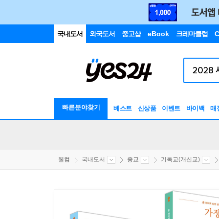
국내도서
외국도서
중고샵
eBook
크레마클럽
C
빠른분야찾기
베스트
신상품
이벤트
바이백
매
웰컴
국내도서
종교
기독교(개신교)