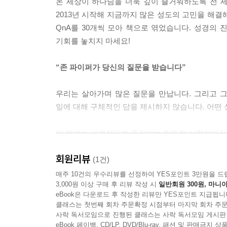
온 세상이 하나님을 더욱 깊이 즐거워하도록 전 
29 노부모님을 요양원에 모셔도 될까요?
2013년 시작해 지금까지 많은 성도의 고민을 해결해 
30 손주 양육, 조부모의 역할은 무엇일까요?
QnA를 30개씩 모아 책으로 엮었습니다. 성경의
나가는 글: 우리 가정을 위해 무엇을 기도해야 할까
기회를 놓치지 마세요!
출처
“존 파이퍼가 당신의 질문을 받습니다”
『존 파이퍼 신앙 상담소 : 가정』
들어가는 글: 행복한 결혼 생활을 위한 우선순위가
우리는 살아가며 많은 질문을 만납니다. 그리고 
일에 대해 구체적인 답을 제시하지 않습니다. 어떤
PART 1 관계: 깨어진 마음의 질문에 답하다
1 상처가 많은 가정에서 자라도 괜찮을까요?
이 책에는 세계적으로 존경받는 탁월한 신학자이자,
2 가족을 어떻게 용서해야 할까요?
모두 담겨 있습니다. 어디서도, 누구에게도 쉽사리
3 존경스럽지 않은 부모님을 어떻게 공경할 수 있을
회원리뷰
격려와 힘을, 그리고 당신을 사랑하는 하나님을 발
(1건)
4 신앙이 없는 가족과 어떻게 살아야 할까요?
매주 10건의 우수리뷰를 선정하여 YES포인트 3만원을 드
5 회개하지 않는 가족을 어떻게 대해야 할까요?
3,000원 이상 구매 후 리뷰 작성 시
일반회원 300원, 마니아
▣ 사연 05. 비극 이후에 어떻게 일상으로 돌아갈 
6 이혼이 고민될 때, 어떻게 해야 할까요?
eBook은 다운로드 후 작성한 리뷰만 YES포인트 지급됩니
클래스는 첫번째 회차 주문확정 시점부터 마지막 회차 주문
“목사님, 제 남편은 췌장암으로 투병한 끝에 두 달 
사락 독서모임으로 진행된 클래스는 사락 독서모임 게시판
PART 2 언약: 흔들리는 사랑과 헌신의 질문에 답
계속 살아가야 합니까? 설교를 들으려 하고 성경을 
eBook 페이백, CD/LP, DVD/Blu-ray, 패션 및 판매금