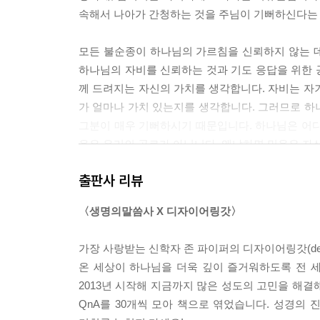
속해서 나아가 간청하는 것을 주님이 기뻐하신다는 
모든 불순종이 하나님의 가르침을 신뢰하지 않는 
하나님의 자비를 신뢰하는 것과 기도 응답을 위한 
께 드려지는 자신의 가치를 생각합니다. 자비는 자
가 얼마나 가치 있는지를 생각합니다. 그러므로 하
그분이 매우 기뻐하시기 때문입니다. 하나님은 어디
음은 우리의 공로가 아닙니다. 왜냐하면 믿음은 자신
대로 “내가 이 기도 응답을 받을 만한 공로를 세웠다
출판사 리뷰
--- 「04 아무 변화가 없는데, 언제까지 기도해야 
〈생명의말씀사 X 디자이어링갓〉
기도는 제거해야 할 장애물이 있는 고된 노동과 같
내야 할 때 검을 들고 싸우는 전투와 같은 씨름입니
가장 사랑받는 신학자 존 파이퍼의 디자이어링갓(de
사투가 무엇인지 어느 정도는 알고 있습니다. 그러
온 세상이 하나님을 더욱 깊이 즐거워하도록 전 
누는 달콤한 대화 정도로 말합니다.
2013년 시작해 지금까지 많은 성도의 고민을 해결해 
QnA를 30개씩 모아 책으로 엮었습니다. 성경의
물론 기도는 달콤하며 때로는 쉽습니다. 하지만 종