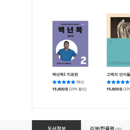
백년목2 치료편
고백의 언어
56건
19,800
원
(10% 할인)
19,800
원
(10
존 파이퍼 신앙 상담소 : 기도
도서정보
리뷰/한줄평
(0/0)