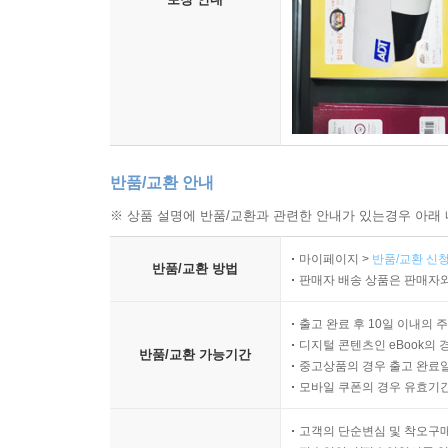
* 기도에 대한 바른 신앙과 이해를 얻고 싶은 그리
* 짧지만 신뢰할 수 있는 답을 찾는 그리스도인
* 초신자에게 부담 없이 읽을 만한 신앙 도서를 선
* 말씀조차 읽기 버거운 당신
‣ 책의 특징!
반품/교환 안내
* 챕터의 바탕이 되는 청취자의 사연은 오늘날 독
※ 상품 설명에 반품/교환과 관련한 안내가 있는경우 아래 
* 가장 신뢰할 수 있는 저자가 가장 성경적으로 답
마이페이지 >
반품/교환 신청
* ‘1문 1답’의 형태로 개인 독서용, 매일 묵상용,
반품/교환 방법
판매자 배송 상품은 판매자와
* 산뜻한 디자인과 사이즈가 선물용으로 안성맞춤
출고 완료 후 10일 이내의 
디지털 콘텐츠인 eBook의 
반품/교환 가능기간
중고상품의 경우 출고 완료일
모바일 쿠폰의 경우 유효기간(
고객의 단순변심 및 착오구