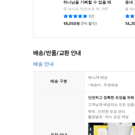
하나님을 기뻐할 수 없을 때
동네
존 파이퍼는 우리에게 더 깊고 넓은 기도의 지평으
존 파이퍼 저/전의우 역
IVP
톰 레
|
3건
“계속 기도하십시오. 멈추지 말고 기도하십시오. 
18,050
원
(5% 할인)
16,2
누리며, 일을 하듯 성실하게 하나님께 나아가기를 바
음을 함께 지니기를 바랍니다. 사랑과 확신 가운데
=====================================
배송/반품/교환 안내
배송 안내
― 존 파이퍼 신앙 상담소 시리즈 ―
예스24 배송
배송 구분
오늘을 살아가는 성도의 질문에 존 파이퍼가 답하는 팟
배송비 : 무료배송
신학적•목회적으로 깊이 있으며, 실제 삶에 적용되
밀도 있는 Q&A 형식이 누구든 부담 없이 책을 펼치
안전하고 정확한 포장을 위해 
고객님께 배송되는 모든 상품을
목적 : 안전한 포장 관리
=====================================
촬영범위 : 박스 포장 작업
‣ 추천합니다!
포장 안내