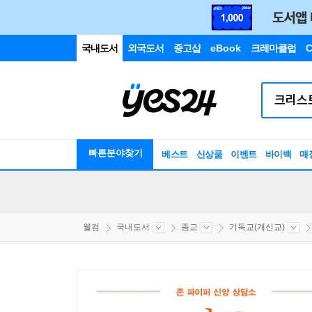
국내도서
외국도서
중고샵
eBook
크레마클럽
C
빠른분야찾기
베스트
신상품
이벤트
바이백
매
웰컴
국내도서
종교
기독교(개신교)