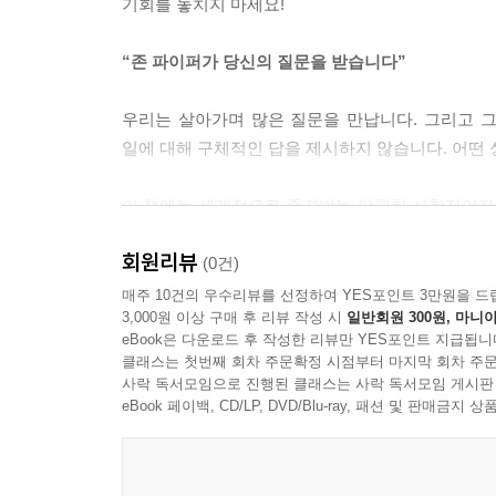
기회를 놓치지 마세요!
빗발칩니다. 기도는 그런 전투 한가운데 있습니다. 
버지, 제가 위기에 처했으니 공군의 지원이 시급합니
“존 파이퍼가 당신의 질문을 받습니다”
위하는 주님이 베푸시는 도움의 손길입니다.
--- 「09 기도로 ‘씨름’한다는 것은 무엇인가요?」 
우리는 살아가며 많은 질문을 만납니다. 그리고 
일에 대해 구체적인 답을 제시하지 않습니다. 어떤
기도는 우리가 사령부로부터 받은 사명을 감당하도
입니다. 바울은 말했습니다. “형제들아 내 마음에 원
이 책에는 세계적으로 존경받는 탁월한 신학자이자,
1). 그가 유대인 동족을 두고 하는 말입니다. “기
모두 담겨 있습니다. 어디서도, 누구에게도 쉽사리
로 기도는 사탄의 영역을 침투하여 포로된 자를 해방시
회원리뷰
격려와 힘을, 그리고 당신을 사랑하는 하나님을 발
(0건)
지라 모든 기도와 간구를 하되 항상 성령 안에서 기
매주 10건의 우수리뷰를 선정하여 YES포인트 3만원을 드
‘성령의 검 곧 하나님의 말씀’을 사용하여 악한 자
3,000원 이상 구매 후 리뷰 작성 시
일반회원 300원, 마니아
▣ 사연 03. 하나님이 ‘아니오’라고 하실 때, 어떻
할 일꾼들을 보내 주소서 하라”(마 9:38; 눅 1
eBook은 다운로드 후 작성한 리뷰만 YES포인트 지급됩니
뜻입니다. “지원군을 보내 주십시오! 우리에게 수행
클래스는 첫번째 회차 주문확정 시점부터 마지막 회차 주문
“기도를 하지만, 하나님은 침묵하시거나 아니면 늘 
사락 독서모임으로 진행된 클래스는 사락 독서모임 게시판
--- 「15 하나님의 주권을 확신하면 기도하지 않게
제가 선한 것을 위해 기도할 때, ‘아니오’라는 하나
eBook 페이백, CD/LP, DVD/Blu-ray, 패션 및 판매금
기도는 다른 사람을 위해 하나님의 능력을 가져옵니다
▣ 사연 22. 성생활은 기도 생활에 영향을 미치나요
얻을 수도 있고, 그러면 세상 사람들의 눈에