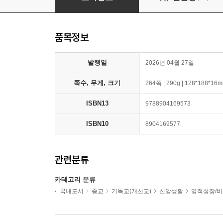
품목정보
발행일
2026년 04월 27일
쪽수, 무게, 크기
264쪽 | 290g | 128*188*16
ISBN13
9788904169573
ISBN10
8904169577
관련분류
카테고리 분류
국내도서
종교
기독교(개신교)
신앙생활
영적성장/