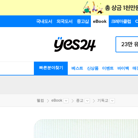
국내도서
외국도서
중고샵
eBook
크레마클럽
C
빠른분야찾기
베스트
신상품
이벤트
바이백
매
웰컴
eBook
종교
기독교