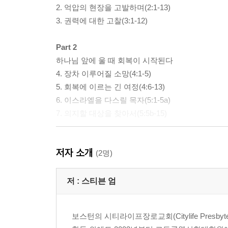
2. 억압의 현장을 고발하며(2:1-13)
3. 권력에 대한 고찰(3:1-12)
Part 2
하나님 앞에 울 때 회복이 시작된다
4. 장차 이루어질 소망(4:1-5)
5. 회복에 이르는 긴 여정(4:6-13)
6. 이스라엘을 다스릴 목자(5:1-5a)
7. 의지할 대상을 찾아서(5:5b-15)
Part 3
저자 소개
정의를 행하며 인자를 사랑하며
(2명)
8. 여호와께서 네게 구하시는 것(6:1-16)
9. 다시 발견한 애통의 미학(7:1-7)
저 :
스티븐 엄
10. 주와 같은 신이 어디 있으리이까 (7:8-20)
부록 1 생각해 보기 위한 질문들
보스턴의 시티라이프장로교회(Citylife Presb
부록 2 용어 해설