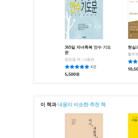
365일 자녀축복 안수 기도
현실과
문
헬무트
정요셉 저
나침반
|
4건
10,5
5,500
원
이 책과
내용이 비슷한 추천 책