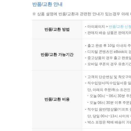
반품/교환 안내
※ 상품 설명에 반품/교환과 관련한 안내가 있는경우 아래 
마이페이지 >
반품/교환 신청
반품/교환 방법
판매자 배송 상품은 판매자와
출고 완료 후 10일 이내의 
디지털 콘텐츠인 eBook의 
반품/교환 가능기간
중고상품의 경우 출고 완료일
모바일 쿠폰의 경우 유효기간(
고객의 단순변심 및 착오구
직수입양서/직수입일서중 일
단, 아래의 주문/취소 조건인
오늘 00시 ~ 06시 30분 
반품/교환 비용
오늘 06시 30분 이후 주문
직수입 음반/영상물/기프트 
단, 당일 00시~13시 사이
박스 포장은 택배 배송이 가