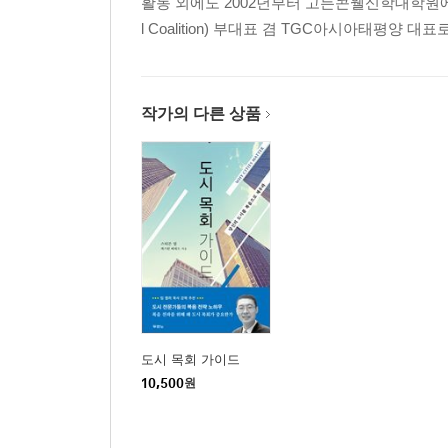
활동 외에도 2002년부터 고든콘웰신학대학원에
참고문헌
l Coalition) 부대표 겸 TGC아시아태평양
주
작가의 다른 상품
도시 목회 가이드
10,500
원