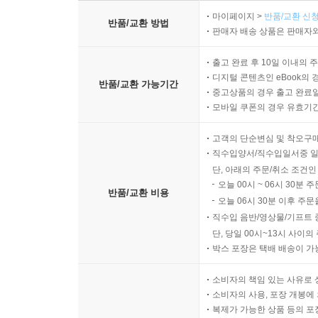
마이페이지 >
반품/교환 신청
반품/교환 방법
판매자 배송 상품은 판매자와
출고 완료 후 10일 이내의 
디지털 콘텐츠인 eBook의 
반품/교환 가능기간
중고상품의 경우 출고 완료일
모바일 쿠폰의 경우 유효기간(
고객의 단순변심 및 착오구
직수입양서/직수입일서중 일
단, 아래의 주문/취소 조건인
오늘 00시 ~ 06시 30분 
반품/교환 비용
오늘 06시 30분 이후 주문
직수입 음반/영상물/기프트 
단, 당일 00시~13시 사이
박스 포장은 택배 배송이 가
소비자의 책임 있는 사유로 
소비자의 사용, 포장 개봉에 
복제가 가능한 상품 등의 포장을 