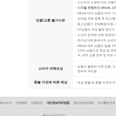
소비자의 요청에 따라 개별
디지털 컨텐츠인 eBook, 
eBook 대여 상품은 대여 기
모바일 쿠폰 등록 후 취소/환
반품/교환 불가사유
중고상품이 구매확정(자동 
LP상품의 재생 불량 원인이 기
시간의 경과에 의해 재판매가
전자상거래 등에서의 소비자
eBook 세트 상품은 일괄 
1개의 상품으로 취급 및 판매
우, 세트 상품 전부 및 세트
상품의 불량에 의한 반품, 교
소비자 피해보상
준하여 처리됨
환불 지연에 따른 배상
대금 환불 및 환불 지연에 
회사소개
인재채용
이용약관
개인정보처리방침
청소년보호정책
도서홍보안내