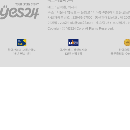
대표 : 김석환, 최세라
주소 : 서울시 영등포구 은행로 11, 5층~6층(여의도동,일신
사업자등록번호 : 229-81-37000 통신판매업신고 : 제 200
이메일 : yes24help@yes24.com 호스팅 서비스사업자 :
Copyright ⓒ YES24 Corp. All Rights Reserved.