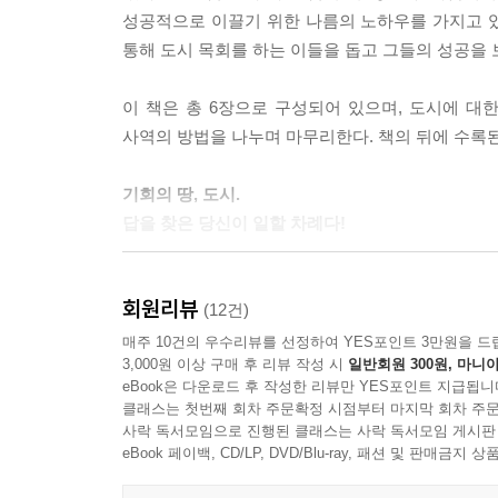
성공적으로 이끌기 위한 나름의 노하우를 가지고 있
통해 도시 목회를 하는 이들을 돕고 그들의 성공을 보
이 책은 총 6장으로 구성되어 있으며, 도시에 대한
사역의 방법을 나누며 마무리한다. 책의 뒤에 수록
기회의 땅, 도시.
답을 찾은 당신이 일할 차례다!
지금 이 순간, 그 어느 때보다 많은 인구가 도시에 
회원리뷰
없는 기회가 우리에게 주어졌음을 의미한다.
(12건)
매주 10건의 우수리뷰를 선정하여 YES포인트 3만원을 드
3,000원 이상 구매 후 리뷰 작성 시
일반회원 300원, 마니아
바로 이 기회를 최대한 활용하는 방법이 여기에 있
eBook은 다운로드 후 작성한 리뷰만 YES포인트 지급됩니
문화에 참여하는 사명을 아주 매력적인 비전으로 제시
클래스는 첫번째 회차 주문확정 시점부터 마지막 회차 주문
가이드를 얻고자 한다면, 도시 생활에 대한 종합적
사락 독서모임으로 진행된 클래스는 사락 독서모임 게시판
답변이 여기에 담겨 있다.
eBook 페이백, CD/LP, DVD/Blu-ray, 패션 및 판매금