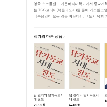
영국 스코틀랜드 에든버러대학교에서 종교개혁 
는 TGC코리아(복음과도시)를 통해 가스펠코얼리션(
《복음만이 모든 것을 바꾼다》, 《도시 목회 
작가의 다른 상품
팀 켈러의 탈기독교시
팀 켈러의 탈기독교시
대 전도
대 전도
1
9,000
원
6,300
원