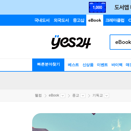
국내도서
외국도서
중고샵
eBook
크레마클럽
C
빠른분야찾기
베스트
신상품
이벤트
바이백
매
웰컴
eBook
종교
기독교