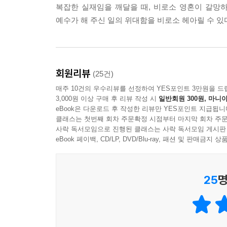
복잡한 실재임을 깨달을 때, 비로소 영혼이 갈망
에 밝히 드러나 있듯이 세상이 지금처럼 망가진 주
예수가 해 주신 일의 위대함을 비로소 헤아릴 수 있
위력을 인식하거나 인정하지 못하고 때로 그럴 마음
--- pp.28~29
당신이 죄를 짓고 나면 죄가 당신을 짓는다. 당신이
회원리뷰
(25건)
않고 살아서 당신을 삼키려 한다. 죄에 그런 위력과
매주 10건의 우수리뷰를 선정하여 YES포인트 3만원을 드
--- p.40
3,000원 이상 구매 후 리뷰 작성 시
일반회원 300원, 마니아
eBook은 다운로드 후 작성한 리뷰만 YES포인트 지급됩니
사울은 모든 것을 주님을 위해 했다고 말하지만 사
클래스는 첫번째 회차 주문확정 시점부터 마지막 회차 주문
사락 독서모임으로 진행된 클래스는 사락 독서모임 게시판
더 높여 주실 텐데도 그는 여전히 자신이 작다고 
eBook 페이백, CD/LP, DVD/Blu-ray, 패션 및 판매금
것을 세상에서 얻으려 한 것이다. 그 결과 그는 어
자신이 작고 하찮은 존재임을 마음 깊이 안다. 바로
부족하며 흠 많은 죄인이라는 진실을 숨긴다. 진실이
25
명
지는 것 말고는 대안이 없다고 느껴진다.
--- pp.69~70
죄란 우리의 뿌리를 하나님이 아닌 다른 무언가에 