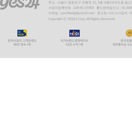
주소 : 서울시 영등포구 은행로 11, 5층~6층(여의도동,일신
사업자등록번호 : 229-81-37000 통신판매업신고 : 제 200
이메일 : yes24help@yes24.com 호스팅 서비스사업자 :
Copyright ⓒ YES24 Corp. All Rights Reserved.