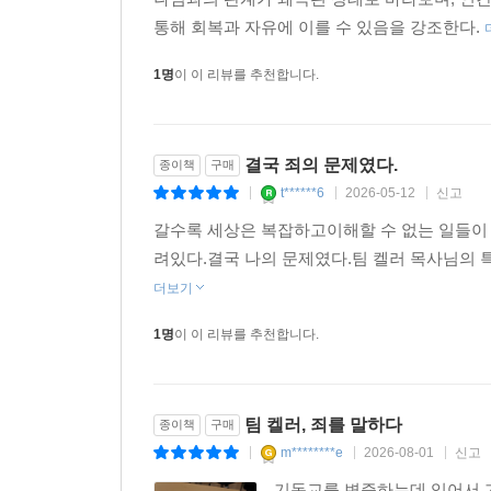
따를 수 있다. 복음은 우리의 교만을 철저히 무너뜨
통해 회복과 자유에 이를 수 있음을 강조한다.
만 속은 한없이 달다.
--- p.155
1명
이 이 리뷰를 추천합니다.
당신이 그리스도인이라는 사실을 아예 발설조차 못
도 말이다. 그들은 당신을 입막음하거나 따돌리거나 
결국 죄의 문제였다.
종이책
구매
리는 늘 사고가 깨어 있어야 한다. 지극히 너그러워야
t******6
2026-05-12
신고
|
|
|
전히 내드려야 한다. 공적인 영역이든 사적인 영역이
갈수록 세상은 복잡하고이해할 수 없는 일들이 
--- p.168
려있다.결국 나의 문제였다.팀 켈러 목사님의 특
더보기
하나님을 대할 때도 마찬가지다. 시간을 내서 그분을
다. 반드시 그래야 한다. 물론 눈물과 영광이 가득
1명
이 이 리뷰를 추천합니다.
어날 수 있도록 충분한 시간을 내어드리는 수밖에 없
음속에서 “~만 있다면”이라고 속삭이며 타오르는 작
이렇게 말하는 새로운 불이 당신에게 필요하다. “주
팀 켈러, 죄를 말하다
종이책
구매
을 온 마음으로 실감할 수만 있다면, 그분의 달콤한
m********e
2026-08-01
신고
|
|
|
유롭다. 이제 자신에게 이렇게 말할 수 있다. “내
기독교를 변증하는데 있어서 가
이라 한들 무슨 상관이랴? 나는 자유롭다. 내게는 