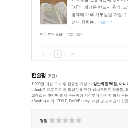
"죄"의 개념은 반드시 윤리,
배하고, 예배하고, 또 예배하라. 그분을 예배해야 
명제에 대해 거부감을 가질 수
--- pp.212~213
선다.행위는...
더보기
종양을 도려내려면 깊숙이 절개해야 한다. 단지 벌 
이 리뷰가 도움이 되었나요?
는 식으로 회개해서는 종양을 건드릴 수도 없다. 다
저질러서라도 그녀를 얻고 싶었을까? 내가 몸으로 
시편 51편 12절에서 “주의 구원의 즐거움을 내게 
1
었구나”라고 생각하곤 한다. 그 말도 맞지만 그게 
오직 구원의 즐거움을 잃었기 때문이다. 다윗은 하
이 사라졌다.
한줄평
(6건)
다윗은 자신이 우리아와 밧세바에게 죄지은 이유가 
1,000원 이상 구매 후 한줄평 작성 시
일반회원 50원, 마니
워하지 않았고 그분의 헤세드와 희생에 감동하지 않았
eBook은 다운로드 후 작성한 리뷰만 YES포인트 지급됩니
클래스는 첫번째 회차 주문확정 시점부터 마지막 회차 주문
죄를 뿌리 뽑을 만큼 영혼의 가장 깊은 곳을 가르지 
eBook 페이백, CD/LP, DVD/Blu-ray, 패션 및 판매금
--- pp.256~257
평점