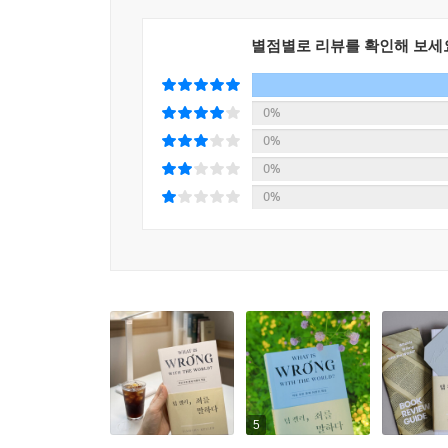
식으로만 정의하면, ‘죄’와 ‘경건’을 동일한 스펙트
회 위반한 사람은 죄인이지만, 3회만 위반하면 경건
별점별로 리뷰를 확인해 보세
를 그렇게 봐서는 안 된다고 말한다. “이 사람이 
다른 것이고 뿌리의 위치가 서로 다른 것이다. 우리
0%
디에 뿌리를 내리느냐에 따라 우리 삶의 나머지가 
0%
--- pp.100~101
0%
0%
사막에 쏟아지는 폭우는 금세 지나간다. 뿌리를 강
려 당신에게는 최악의 경험이 될 수 있다. 그 비가 당
야는 하나님께 뿌리를 내린 사람은 가뭄의 시기도 견
순 있지만, 이것들이 내게 꼭 필요한 ‘가장 중요한 
든 상황을 통과한다.
--- p.109
니느웨를 향한 요나의 감정은 비슷한 상황을 마주할 
나야겠어. 이곳은 점점 더 포악해지고 하나님과 멀어
5
이 자못 논리적인 반응인 것처럼 보이지만, 하나님