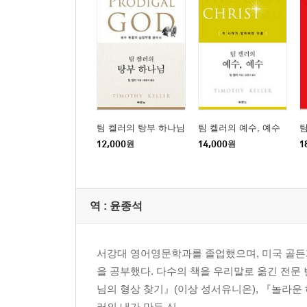
8. 죄는 예속이다
: 자발적으로 자유를 마다하는 탐욕의 악순환
Part 2
답 없는 죄인들의 골짜기에 빛이 임하다
· 죄의 독성을 무력화하는 ‘복음’의 해독제 ·
팀 켈러의 탕부 하나님
팀 켈러의 예수, 예수
팀
9. 죽음을 통과해 부활에 이르는 참된 회개의 기적
12,000
원
14,000
원
1
10. 다시 하나님과의 가슴 뛰는 친밀함 속으로
역 :
윤종석
주
서강대 영어영문학과를 졸업했으며, 미국 골든게이
을 공부했다. 다수의 책을 우리말로 옮긴 전문
님의 형상 찾기』(이상 성서유니온), 『놀라운 
러의 내가 만든 신...