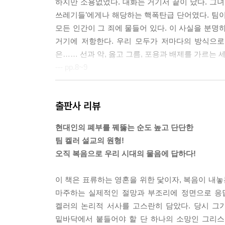
하지만 소용없었다. 대화는 거기서 끝이 났다. 그녀에
쓰레기들’에게나 해당하는 핵폭탄급 단어였다. 팀이 
모든 인간이 그 죄에 물들어 있다. 이 사실을 분명
거기에 저항한다. 우리 모두가 저마다의 방식으로
은…… 선과 악, 옳고 그름, 포용과 배제를 가르는
--- pp.8~9
몇 년 전, 아들과 함께 영화 〈터미네이터〉(Term
출판사 리뷰
하는 내용의 SF 영화로, 폭력적이긴 하지만 만듦새
어왔다. 사라가 처한 곤경의 상당 부분은 그녀를 
현대인의 폐부를 꿰뚫는 순도 높고 단단한
등장하는 인물마다 터미네이터의 가공할 만한 힘을 
팀 켈러 설교의 원형!
던 사라가 두려운 나머지 경찰서에 신고하자 형사는
오직 복음으로 우리 시대의 물음에 답하다!
격자가 많으니 아무도 감히 그녀를 죽이려 들지 못하
음을 형사는 모른다.
이 책은 표류하는 영혼을 위한 닻이자, 복음이 내놓
얼마 후 사라를 경찰서로 데려온 형사는 “저쪽 방에 
마주하는 실제적인 절망과 부조리에 정면으로 응답
는 없어요”라고 말한다. 혼자서 그들 전부를 해치
켈러의 논리적 서사를 고스란히 담았다. 당시 그가
에게 전멸되고 만다. 문제는 사라를 죽이려는 자가
밑바닥에서 붙들어야 할 단 하나의 소망인 그리스
이번 장에서 다룰 창세기 4장 3-15절 본문에서 