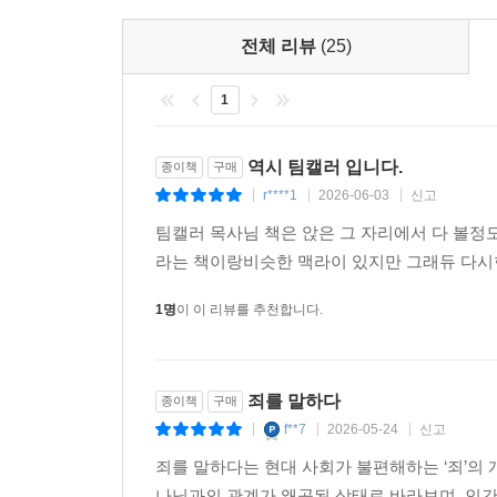
의 소식을 최대한 멀리까지 전하고 최대한 많은 
백성이 가장 머물러야 할 곳이 아니겠는가? 도시가
전체 리뷰
(25)
와 그 도시를 대하는 당신의 마음은 요나와 하나님
야 할 사람들로 가득한 도시를 목도하면서도 그들을
1
잃은 영혼들을 향한 사랑이 우리 안에도 넘쳐흘러야
--- pp.126~127
역시 팀캘러 입니다.
종이책
구매
r****1
2026-06-03
신고
|
|
|
우리는 대개 비판을 견디지 못하는가? 왜 비판받
팀캘러 목사님 책은 앉은 그 자리에서 다 볼정
기초해 의를 쌓아 올리는데, 비판이 자아상이라는 
라는 책이랑비슷한 맥라이 있지만 그래듀 다시
느낀다면, 이 또한 우리의 자기 의 때문일 수 있다
마음 자체가 이미 자기 의의 산물일 수 있다. 나 
1명
이 이 리뷰를 추천합니다.
--- pp.137~138
복음은 일단 자아상을 무너뜨린다. 복음이 결국 우
죄를 말하다
종이책
구매
그렇게 다가오지 않는다. 내가 단어를 자아상(self-i
f**7
2026-05-24
신고
|
|
|
는 것이지만, 복음이 보여 주는 우리의 참자아는 복
죄를 말하다는 현대 사회가 불편해하는 ‘죄’의
작업을 우리가 순순히 받아들인다면 말이다. 궁전을 
나님과의 관계가 왜곡된 상태로 바라보며, 인