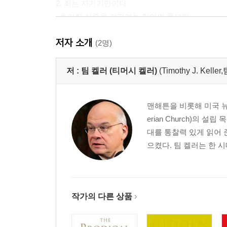
2. 죄는 자기기만이다
: 초라한 실존을 가리려는 자아의 몸부림
저자 소개
3. 죄는 누룩이다
(2명)
: 인생의 단맛을 앗아 가는 강력한 침투
저 :
팀 켈러 (티머시 켈러)
(Timothy J. Kelle
4. 죄는 불신이다
: 하나님 아닌 곳에 뿌리를 내린 덧없는 의존
맨해튼을 비롯해 미국 뉴욕
erian Church)의
5. 죄는 자기 의다
대를 통찰력 있게 읽어
: ‘선’의 얼굴로 위장한 뒤틀린 열심
으켰다. 팀 켈러는 한 시
6. 죄는 나병이다 Ⅰ
: 내 힘으로 살 수 있다는 고집스러운 자만심
작가의 다른 상품
7. 죄는 나병이다 Ⅱ
: 세속의 방식으로 근본적 답을 찾는 미련한 갈구