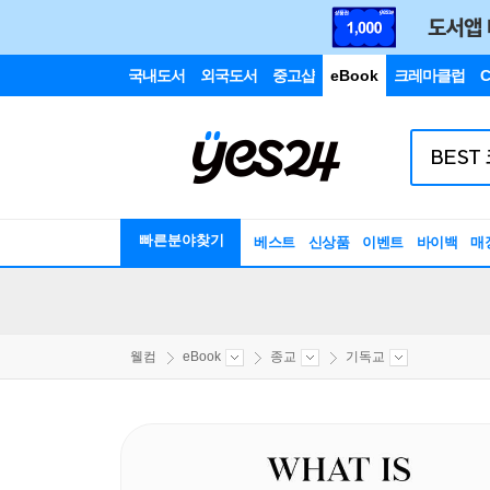
국내도서
외국도서
중고샵
eBook
크레마클럽
C
빠른분야찾기
베스트
신상품
이벤트
바이백
매
웰컴
eBook
종교
기독교