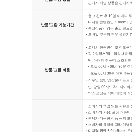
판매자 배송 상품은 판매자와
출고 완료 후 10일 이내의 
디지털 콘텐츠인 eBook의 
반품/교환 가능기간
중고상품의 경우 출고 완료일
모바일 쿠폰의 경우 유효기간(
고객의 단순변심 및 착오구
직수입양서/직수입일서중 일
단, 아래의 주문/취소 조건인
오늘 00시 ~ 06시 30분 
반품/교환 비용
오늘 06시 30분 이후 주문
직수입 음반/영상물/기프트 
단, 당일 00시~13시 사이
박스 포장은 택배 배송이 가
소비자의 책임 있는 사유로 
소비자의 사용, 포장 개봉에 
복제가 가능한 상품 등의 포장을 
소비자의 요청에 따라 개별
디지털 컨텐츠인 eBook, 