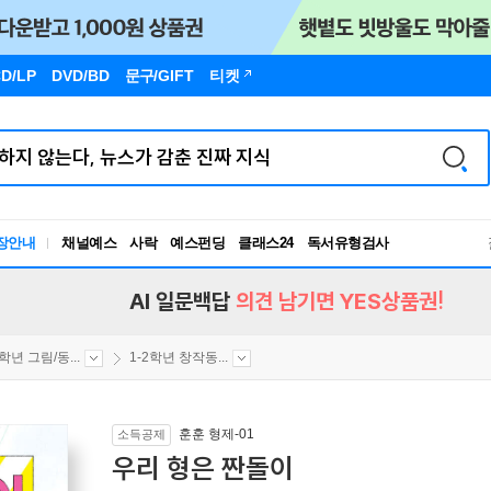
D/LP
DVD/BD
문구
/GIFT
티켓
장안내
채널예스
사락
예스펀딩
클래스24
독서유형검사
RBTI Lab
독서유형검사
AI 일문백답
의견 남기면 YES상품권!
2학년 그림/동...
1-2학년 창작동...
훈훈 형제-01
소득공제
우리 형은 짠돌이