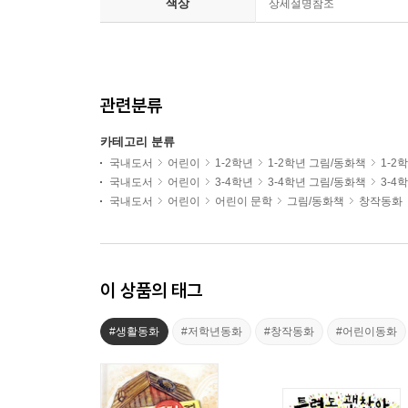
색상
상세설명참조
관련분류
카테고리 분류
국내도서
어린이
1-2학년
1-2학년 그림/동화책
1-2
국내도서
어린이
3-4학년
3-4학년 그림/동화책
3-4
국내도서
어린이
어린이 문학
그림/동화책
창작동화
이 상품의 태그
#생활동화
#저학년동화
#창작동화
#어린이동화