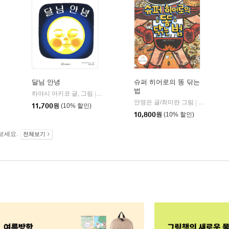
달님 안녕
슈퍼 히어로의 똥 닦는
법
하야시 아키코 글, 그림
토토북
한림출판사
|
|
안영은 글/최미란 그림
책읽는곰
|
11,700
원
(10% 할인)
10,800
원
(10% 할인)
보세요.
전체보기