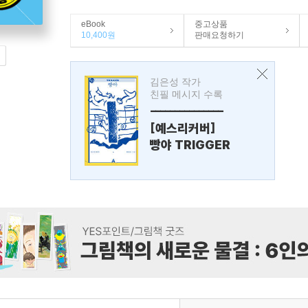
eBook
중고상품
10,400원
판매요청하기
김은성 작가
친필 메시지 수록
---------------
[예스리커버]
빵야 TRIGGER