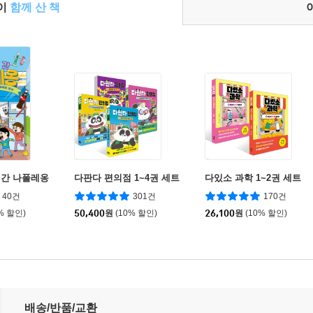
들이
함께 산 책
 간 나폴레옹
다판다 편의점 1~4권 세트
다있소 과학 1~2권 세트
40건
301건
170건
% 할인)
50,400
원
(10% 할인)
26,100
원
(10% 할인)
배송/반품/교환