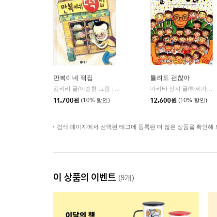
만복이네 떡집
틀려도 괜찮아
김리리 글/이승현 그림
비룡소
마키타 신지 글/하세가와 토모코 그림/유문조 옮김
|
11,700
원
(10% 할인)
12,600
원
(10% 할인)
검색 페이지에서 선택된 태그에 등록된 더 많은 상품을 확인해 
이 상품의 이벤트
(9개)