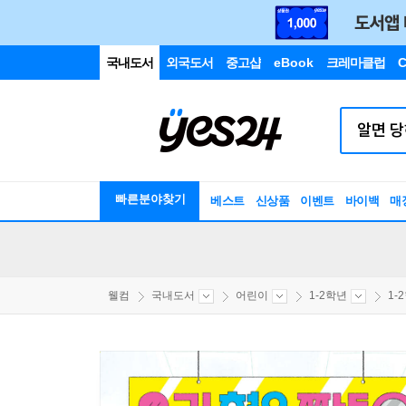
국내도서
외국도서
중고샵
eBook
크레마클럽
C
빠른분야찾기
베스트
신상품
이벤트
바이백
매
웰컴
국내도서
어린이
1-2학년
1-