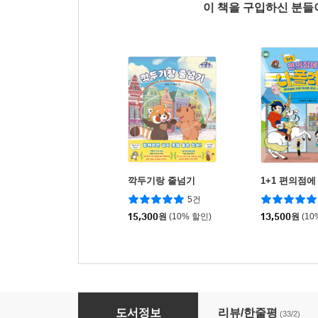
이 책을 구입하신 분
깍두기랑 줄넘기
1+1 편의점에
5건
15,300
원
(10% 할인)
13,500
원
(10
우리 형은 짠돌이
도서정보
리뷰/한줄평
(33/2)