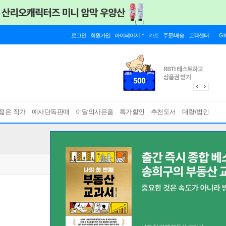
로그인
회원가입
마이페이지
카트
주문/배송
고객센터
Gl
젊은 작가
예사단독판매
이달의사은품
특가할인
추천도서
대량/법인