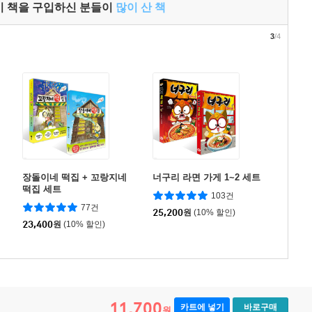
이 책을 구입하신 분들이
많이 산 책
3
/4
장돌이네 떡집 + 꼬랑지네
너구리 라면 가게 1~2 세트
떡집 세트
103건
77건
25,200
원
(10% 할인)
23,400
원
(10% 할인)
11,700
카트에 넣기
바로구매
원