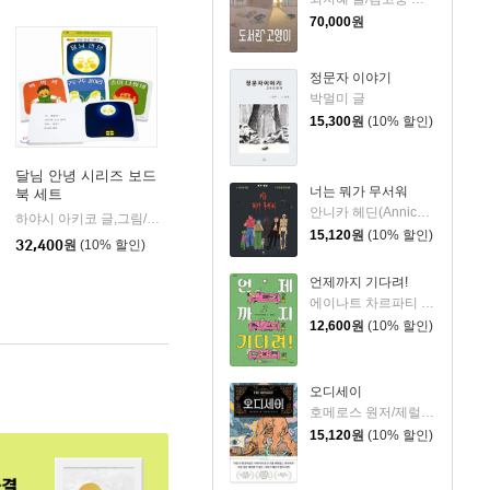
70,000
원
정문자 이야기
박멀미 글
15,300
원
(10% 할인)
달님 안녕 시리즈 보드
너는 뭐가 무서워
북 세트
안니카 헤딘(Annica Hedin) 글/한나 클린타게 (Hanna Klinthage) 그림
하야시 아키코 글,그림/이영준 역
한림출판사
|
15,120
원
(10% 할인)
32,400
원
(10% 할인)
언제까지 기다려!
에이나트 차르파티 글그림/정재원 역
12,600
원
(10% 할인)
오디세이
호메로스 원저/제럴딘 매코크런 글/김재용 역/장시은 감수
15,120
원
(10% 할인)