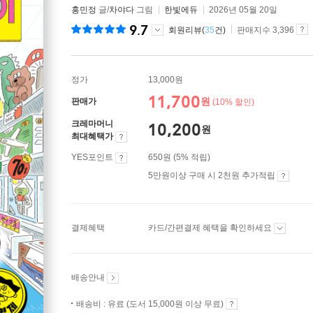
홍민정
글/
차야다
그림
한빛에듀
2026년 05월 20일
9.7
회원리뷰(
35
건)
판매지수 3,396
정가
13,000원
11,700
원
판매가
(10% 할인)
크레마머니
10,200
원
최대혜택가
YES포인트
650원 (5% 적립)
5만원이상 구매 시 2천원 추가적립
결제혜택
카드/간편결제 혜택을 확인하세요
배송안내
배송비 : 유료 (도서 15,000원 이상 무료)