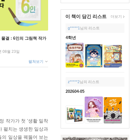
이 책이 담긴
리스트
더보기
g*****1
님의 리스트
4학년
 물결 : 6인의 그림책 작가
년 08월 23일
펼쳐보기
z*****2
님의 리스트
202604-05
 작가가 첫 '생활 밀착
제가 펼치는 생생한 일상과
들의 일상을 꿰뚫어 보는