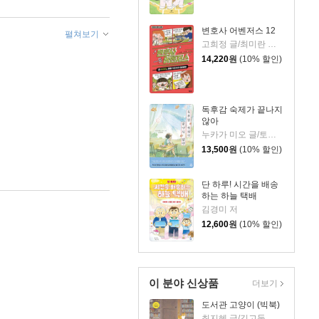
변호사 어벤저스 12
펼쳐보기
고희정 글/최미란 그림/신주영 감수
14,220
원
(10% 할인)
독후감 숙제가 끝나지
않아
누카가 미오 글/토티 그림/김지영 역
13,500
원
(10% 할인)
단 하루! 시간을 배송
하는 하늘 택배
김경미 저
12,600
원
(10% 할인)
이 분야 신상품
더보기
도서관 고양이 (빅북)
최지혜 글/김고둥 그림