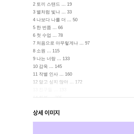
2 토끼 스탠드 … 19
3 별처럼 빛나 … 33
4 나보다 나를 더 … 50
5 한 번쯤 … 66
6 첫 수업 … 78
7 처음으로 아무렇게나 … 97
8 소원 … 115
9 나는 너랑 … 133
10 감옥 … 145
11 작별 인사 … 160
12 알고 싶지 않아 … 172
13 친구들 … 193
14 화분 … 205
15 엄마는 엄마로, 나는 나로 … 220
상세 이미지
16 자라고 있어 … 228
작가의 말 … 238