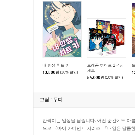
내 인생 치트 키
드래곤 히어로 1~4권
드
세트
13,500
원
(10% 할인)
1
54,000
원
(10% 할인)
그림 :
무디
반짝이는 일상을 담습니다. 어떤 순간에도 아
으로 〈마이 가디언〉 시리즈, 『내일은 달콤한