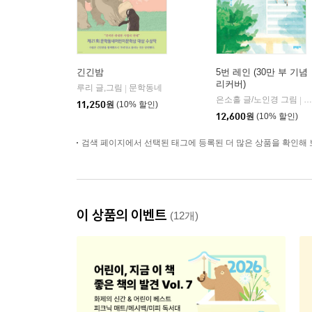
긴긴밤
5번 레인 (30만 부 기념
리커버)
루리 글,그림
문학동네
|
은소홀 글/노인경 그림
문
|
11,250
원
(10% 할인)
12,600
원
(10% 할인)
검색 페이지에서 선택된 태그에 등록된 더 많은 상품을 확인해 
이 상품의 이벤트
(12개)