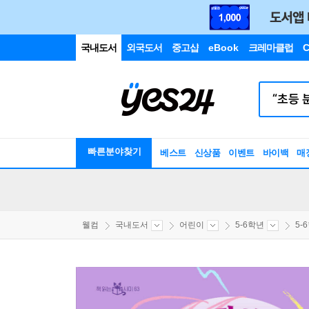
국내도서
외국도서
중고샵
eBook
크레마클럽
C
빠른분야찾기
베스트
신상품
이벤트
바이백
매
웰컴
국내도서
어린이
5-6학년
5-