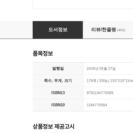
어린 검사
도서정보
리뷰/한줄평
(44/1)
품목정보
발행일
2026년 05월 27일
쪽수, 무게, 크기
176쪽 | 330g | 153*210*11
ISBN13
9791194770589
ISBN10
1194770584
상품정보 제공고시