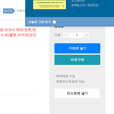
어린이 top100 5주
베스트
오늘은 그만 보기
판매중
초경량 피크닉 매트/포켓 메
 노트/플랫 파우치(포인
수량
카트에 넣기
바로구매
해외배송 가능
문화비소득공제 가능
리스트에 넣기