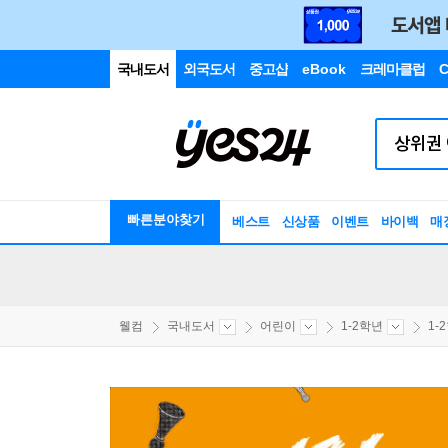
국내도서
외국도서
중고샵
eBook
크레마클럽
C
빠른분야찾기
베스트
신상품
이벤트
바이백
매
웰컴
국내도서
어린이
1-2학년
1-