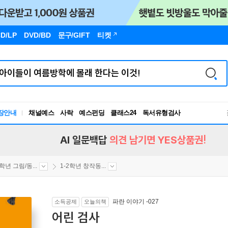
D/LP
DVD/BD
문구
/GIFT
티켓
장안내
채널예스
사락
예스펀딩
클래스24
독서유형검사
RBTI Lab
독서유형검사
AI 일문백답
의견 남기면 YES상품권!
2학년 그림/동...
1-2학년 창작동...
파란 이야기 -027
소득공제
오늘의책
어린 검사