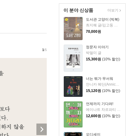
이 분야 신상품
더보기
도서관 고양이 (빅북)
최지혜 글/김고둥 그림
70,000
원
정문자 이야기
1
/5
박멀미 글
15,300
원
(10% 할인)
너는 뭐가 무서워
안니카 헤딘(Annica Hedin) 글/한나 클린타게 (Hanna Klinthage) 그림
15,120
원
(10% 할인)
언제까지 기다려!
에이나트 차르파티 글그림/정재원 역
12,600
원
(10% 할인)
오디세이