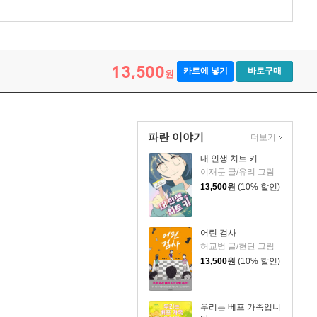
13,500
카트에 넣기
바로구매
원
파란 이야기
더보기
내 인생 치트 키
이재문 글/유리 그림
13,500
원
(10% 할인)
어린 검사
허교범 글/현단 그림
13,500
원
(10% 할인)
우리는 베프 가족입니