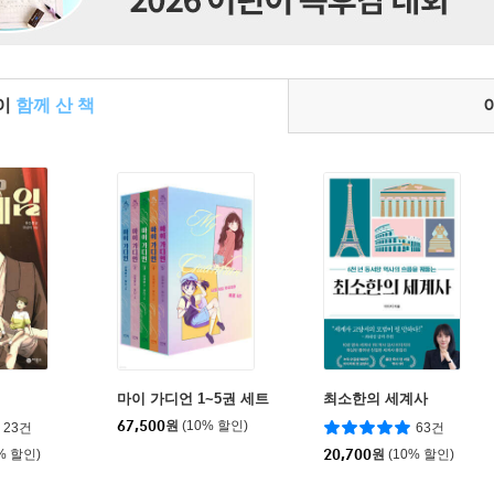
들이
함께 산 책
마이 가디언 1~5권 세트
최소한의 세계사
67,500
원
(10% 할인)
23건
63건
% 할인)
20,700
원
(10% 할인)