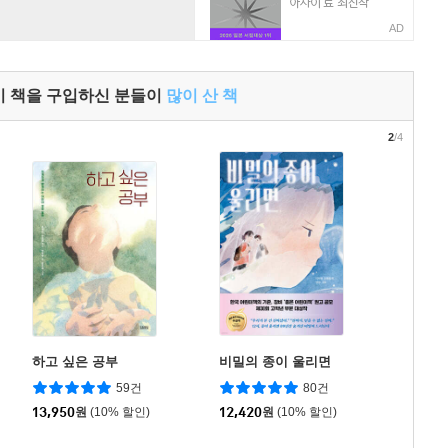
AD
이 책을 구입하신 분들이
많이 산 책
2
/4
하고 싶은 공부
비밀의 종이 울리면
59건
80건
13,950
원
(10% 할인)
12,420
원
(10% 할인)