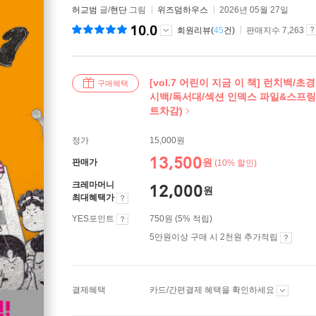
허교범
글/
현단
그림
위즈덤하우스
2026년 05월 27일
10.0
회원리뷰(
45
건)
판매지수 7,263
[vol.7 어린이 지금 이 책] 런치백/
구매혜택
시백/독서대/섹션 인덱스 파일&스프링
트차감)
정가
15,000원
13,500
원
판매가
(10% 할인)
크레마머니
12,000
원
최대혜택가
YES포인트
750원 (5% 적립)
5만원이상 구매 시 2천원 추가적립
결제혜택
카드/간편결제 혜택을 확인하세요