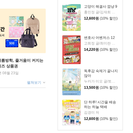
고양이 해결사 깜냥 9
홍민정 글/김재희 그림
12,600
원
(10% 할인)
변호사 어벤저스 12
고희정 글/최미란 그림/신주영 감수
14,220
원
(10% 할인)
여름방학, 줄거움이 커지는
퀴즈 상품권
독후감 숙제가 끝나지
년 08월 23일
않아
누카가 미오 글/토티 그림/김지영 역
펼쳐보기
13,500
원
(10% 할인)
단 하루! 시간을 배송
하는 하늘 택배
김경미 저
12,600
원
(10% 할인)