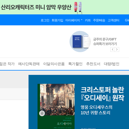
로그인
회원가입
마이페이지
카트
주문/배송
고객센터
Gl
젊은 작가
예사단독판매
이달의사은품
특가할인
추천도서
대량/법인