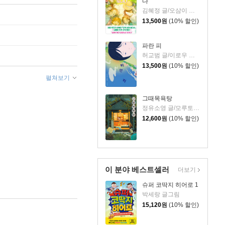
다
김혜정 글/오삼이 그림
13,500
원
(10% 할인)
파란 피
허교범 글/이로우 그림
13,500
원
(10% 할인)
펼쳐보기
그때목욕탕
정유소영 글/모루토리 그림
12,600
원
(10% 할인)
이 분야 베스트셀러
더보기
슈퍼 코딱지 히어로 1
박세랑 글그림
15,120
원
(10% 할인)