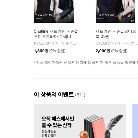
Shutline 셔트라인 시즌2
셔트라인 시즌1 오디오
오디오드라마 트랙01
북 01권
KYOU(쿄우) 저
두세븐 엔터테인먼트
KYOU(쿄우) 저
두세븐 엔터테인먼트
|
|
1,800
원
(0% 할인)
2,000
원
(0% 할인)
검색 페이지에서 선택된 태그에 등록된 더 많은 상품을 확인해 
이 상품의 이벤트
(6개)