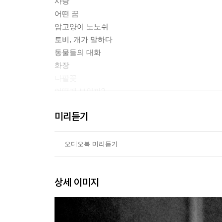
사랑
어떤 꿈
암고양이 노노쉬
토비, 개가 말하다
동물들의 대화
화장
나팔꽃
어떻게 보일까?
치유
미리듣기
거울
노래하는 귀부인
솜므 만에서
오디오북 미리듣기
낚시 소풍
뮤직홀
상세 이미지