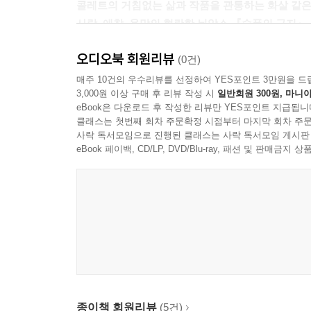
콜레트의 거침없는 삶과 작품을 관통하는 화살 같
사랑, 애착, 욕망의 현란한 뉘앙스 『슬픔의 긍지』
오디오북 회원리뷰
이 작품은 현대 프랑스 문학에서 가장 매혹적인 
(0건)
자신의 일상생활, 관계, 사적인 경험에 대한 관
매주 10건의 우수리뷰를 선정하여 YES포인트 3만원을 드
3,000원 이상 구매 후 리뷰 작성 시
일반회원 300원, 마니아
취약성, 그리고 여성을 둘러싸고 있는 강제된 사회
eBook은 다운로드 후 작성한 리뷰만 YES포인트 지급됩니
클래스는 첫번째 회차 주문확정 시점부터 마지막 회차 주문
짧은 산문들 속에서 콜레트는 예리한 관찰과 섬세한
사락 독서모임으로 진행된 클래스는 사락 독서모임 게시판
달콤한 순간들을 조명한다. 독자는 관계와 감정의 풍
eBook 페이백, CD/LP, DVD/Blu-ray, 패션 및 판매금
노화에 대한 깊은 숙고를 동반하는 생기 넘치는 여
감춰진 애정과 상처, 그리고 개인들 사이의 까다로
감정의 아름다운 풍경화
생각을 탐구하고, 감정을 표현하고, 일상의 은밀한
작품 전반에 걸쳐 콜레트는 연인, 친구, 고양이,
절묘하게 혼합되어 묘사된다. 사랑은 예리하게
종이책 회원리뷰
(5건)