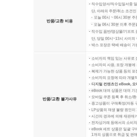
직수입양서/직수입일서중 일
단, 아래의 주문/취소 조건인
오늘 00시 ~ 06시 30분 
반품/교환 비용
오늘 06시 30분 이후 주문
직수입 음반/영상물/기프트 
단, 당일 00시~13시 사이
박스 포장은 택배 배송이 가
소비자의 책임 있는 사유로 
소비자의 사용, 포장 개봉에 
복제가 가능한 상품 등의 포장을 
소비자의 요청에 따라 개별
디지털 컨텐츠인 eBook, 
eBook 대여 상품은 대여 기
모바일 쿠폰 등록 후 취소/환
반품/교환 불가사유
중고상품이 구매확정(자동 
LP상품의 재생 불량 원인이 기
시간의 경과에 의해 재판매가
전자상거래 등에서의 소비자
eBook 세트 상품은 일괄 
1개의 상품으로 취급 및 판매