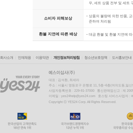
우, 세트 상품 전부 및 세트
상품의 불량에 의한 반품, 교
소비자 피해보상
준하여 처리됨
환불 지연에 따른 배상
대금 환불 및 환불 지연에 
회사소개
인재채용
이용약관
개인정보처리방침
청소년보호정책
도서홍보안내
대표 : 김석환, 최세라
주소 : 서울시 영등포구 은행로 11, 5층~6층(여의도동,일신
사업자등록번호 : 229-81-37000 통신판매업신고 : 제 200
이메일 : yes24help@yes24.com 호스팅 서비스사업자 :
Copyright ⓒ YES24 Corp. All Rights Reserved.