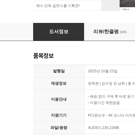
예스 단독 길벗스쿨 기획전!
슬픔의 긍지
도서정보
리뷰/한줄평
(0/0)
품목정보
발행일
2025년 10월 23일
재생정보
완독본 | 김수정 외 낭독 | 총 
배송 없이 구매 후 바로 듣
이용안내
이용기간 제한없음
지원기기
PC(윈도우 - 4K 모니터 미
파일/용량
AUDIO | 236.22MB