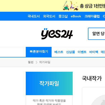
국내도서
외국도서
중고샵
eBook
크레마클럽
C
빠른분야찾기
베스트
신상품
이벤트
바이백
매
웰컴
작가파일
국내작가
작가파일
작가 혹은 작가와 작품명을
함께 검색해 보세요.