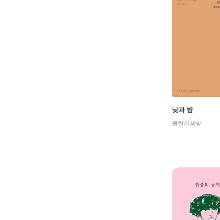
낮과 밤
불란서책방