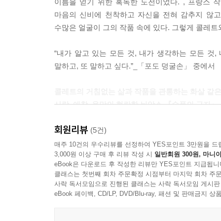
이름을 얻기 위한 혹독한 도전이었다. , 프랑스 
마음의 신비에 천착하고 자신을 전혀 감추지 않고
수많은 얼굴이 그의 작품 속에 있다. 그렇게 콜레트
“내가 알고 있는 모든 것, 내가 생각하는 모든 것,
말하고, 또 말하고 싶다.”_「포도 덩굴손」 중에서
콜레트의 거침없는 삶과 작품을 관통하는 화살 같
사랑, 애착, 욕망의 현란한 뉘앙스 『슬픔의 긍지』
회원리뷰
이 작품은 현대 프랑스 문학에서 가장 매혹적인 
(5건)
자신의 일상생활, 관계, 사적인 경험에 대한 관
매주 10건의 우수리뷰를 선정하여 YES포인트 3만원을 드
3,000원 이상 구매 후 리뷰 작성 시
일반회원 300원, 마니아
취약성, 그리고 여성을 둘러싸고 있는 강제된 사회
eBook은 다운로드 후 작성한 리뷰만 YES포인트 지급됩니
클래스는 첫번째 회차 주문확정 시점부터 마지막 회차 주문
짧은 산문들 속에서 콜레트는 예리한 관찰과 섬세한
사락 독서모임으로 진행된 클래스는 사락 독서모임 게시판
달콤한 순간들을 조명한다. 독자는 관계와 감정의 풍
eBook 페이백, CD/LP, DVD/Blu-ray, 패션 및 판매금
노화에 대한 깊은 숙고를 동반하는 생기 넘치는 여
감춰진 애정과 상처, 그리고 개인들 사이의 까다로