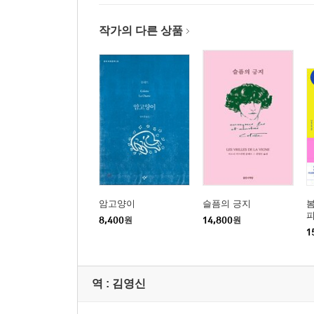
작가의 다른 상품
암고양이
슬픔의 긍지
봄
피
8,400
원
14,800
원
1
역 :
김영신