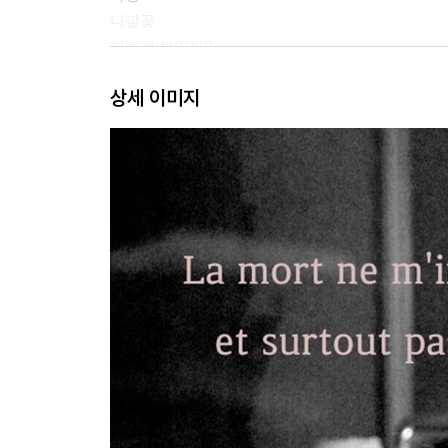
나팔꽃
어떻게 보일까?
치유
상세 이미지
거울
노래하는 귀부인
솜므 만에서
낚시 소풍
뮤직홀