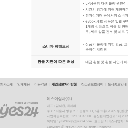
LP상품의 재생 불량 원인이 기
시간의 경과에 의해 재판매가
전자상거래 등에서의 소비자
eBook 세트 상품은 일괄 
1개의 상품으로 취급 및 판매
우, 세트 상품 전부 및 세트
상품의 불량에 의한 반품, 교
소비자 피해보상
준하여 처리됨
환불 지연에 따른 배상
대금 환불 및 환불 지연에 
회사소개
인재채용
이용약관
개인정보처리방침
청소년보호정책
도서홍보안내
대표 : 김석환, 최세라
주소 : 서울시 영등포구 은행로 11, 5층~6층(여의도동,일신
사업자등록번호 : 229-81-37000 통신판매업신고 : 제 200
이메일 : yes24help@yes24.com 호스팅 서비스사업자 :
Copyright ⓒ YES24 Corp. All Rights Reserved.