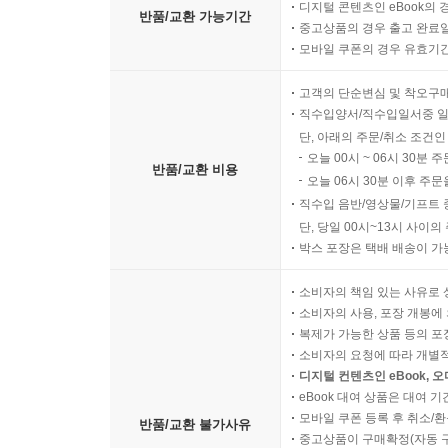
디지털 콘텐츠인 eBook의 
반품/교환 가능기간
중고상품의 경우 출고 완료일
모바일 쿠폰의 경우 유효기간(
고객의 단순변심 및 착오구
직수입양서/직수입일서중 일
단, 아래의 주문/취소 조건인
오늘 00시 ~ 06시 30분 
반품/교환 비용
오늘 06시 30분 이후 주문
직수입 음반/영상물/기프트 
단, 당일 00시~13시 사이
박스 포장은 택배 배송이 가
소비자의 책임 있는 사유로 
소비자의 사용, 포장 개봉에 
복제가 가능한 상품 등의 포장을 
소비자의 요청에 따라 개별
디지털 컨텐츠인 eBook, 
eBook 대여 상품은 대여 기
모바일 쿠폰 등록 후 취소/환
반품/교환 불가사유
중고상품이 구매확정(자동 