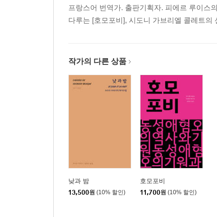
프랑스어 번역가. 출판기획자. 피에르 루이스의 
다루는 [호모포비], 시도니 가브리엘 콜레트의 
작가의 다른 상품
낮과 밤
호모포비
13,500
원
(10% 할인)
11,700
원
(10% 할인)