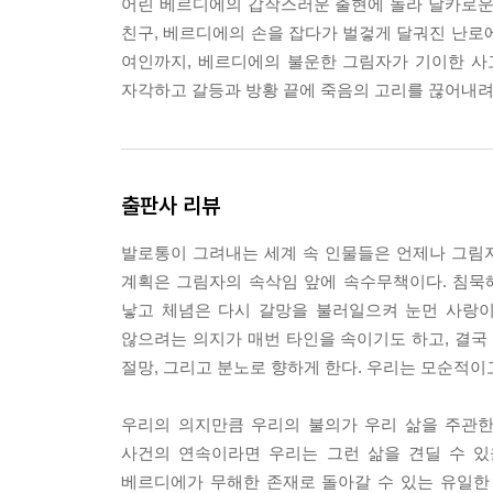
어린 베르디에의 갑작스러운 출현에 놀라 날카로운 
“아니요!”
친구, 베르디에의 손을 잡다가 벌겋게 달궈진 난로
“녹색 가루를 상자에 담아 주지 않았다고?”
여인까지, 베르디에의 불운한 그림자가 기이한 사
“녹색 가루라뇨…! 아, 그거요? 네, 맞아요, 새장을
자각하고 갈등과 방황 끝에 죽음의 고리를 끊어내려
--- p.36
가엾은 소녀는 균형을 잃고 바닥에 쓰러질 뻔했다.
서 내 쪽으로 굴러왔다. 나는 마치 역겨운 동물을 
출판사 리뷰
그 상황을 이해하지 못했다. 급기야 그녀의 커다란
--- p.82
발로통이 그려내는 세계 속 인물들은 언제나 그림자
계획은 그림자의 속삭임 앞에 속수무책이다. 침묵해
“당신을 사랑할 수 있게 해주세요.”
낳고 체념은 다시 갈망을 불러일으켜 눈먼 사랑이
그녀는 시선을 아래로 살짝 떨어뜨리며 가볍게 머리
않으려는 의지가 매번 타인을 속이기도 하고, 결국
“안 돼요.”
절망, 그리고 분노로 향하게 한다. 우리는 모순적이
“왜 안 되는 거죠?”
“안되는 거니까요.”
우리의 의지만큼 우리의 불의가 우리 삶을 주관한
“그러니까 왜 안 되는지, 말해주세요.”
사건의 연속이라면 우리는 그런 삶을 견딜 수 있
“당연히.”
베르디에가 무해한 존재로 돌아갈 수 있는 유일한