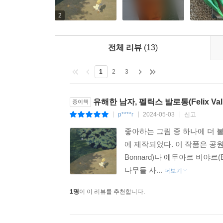
2
전체 리뷰
(13)
1
2
3
유해한 남자, 펠릭스 발로통(Felix Vall
종이책
p****r
2024-05-03
신고
|
|
|
좋아하는 그림 중 하나에 더 볼(Th
에 제작되었다. 이 작품은 공원
Bonnard)나 에두아르 비야르(
나무들 사...
더보기
1명
이 이 리뷰를 추천합니다.