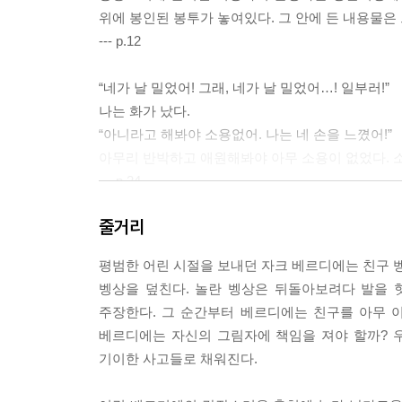
위에 봉인된 봉투가 놓여있다. 그 안에 든 내용물은
--- p.12
“네가 날 밀었어! 그래, 네가 날 밀었어…! 일부러!”
나는 화가 났다.
“아니라고 해봐야 소용없어. 나는 네 손을 느꼈어!”
아무리 반박하고 애원해봐야 아무 소용이 없었다. 
--- p.24
줄거리
나는 이 사건에서 내가 한 일을 잘 알고 있었고, 나
‘내가 일부러 그런 게 아니야…. 내가 일부러 그런 게
평범한 어린 시절을 보내던 자크 베르디에는 친구 벵
아! 내가 고의로 그랬던 것이 아니었다.
벵상을 덮친다. 놀란 벵상은 뒤돌아보려다 발을 
--- p.29
주장한다. 그 순간부터 베르디에는 친구를 아무 이
베르디에는 자신의 그림자에 책임을 져야 할까? 
“자, 얘야, 무슨 일이 있었던 거지?”
기이한 사고들로 채워진다.
“무슨 일이라뇨?”
“네가 친구에게 독약을 건넸다던데?”