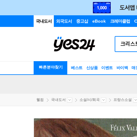
국내도서
외국도서
중고샵
eBook
크레마클럽
C
빠른분야찾기
베스트
신상품
이벤트
바이백
매
웰컴
국내도서
소설/시/희곡
프랑스소설