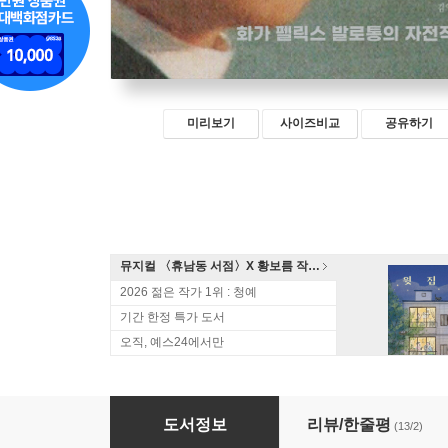
미리보기
사이즈비교
공유하기
뮤지컬 〈휴남동 서점〉X 황보름 작가 북토크
2026 젊은 작가 1위 : 청예
기간 한정 특가 도서
오직, 예스24에서만
유해한 남자
도서정보
리뷰/한줄평
(13/2)