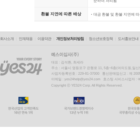
준하여 처리됨
환불 지연에 따른 배상
대금 환불 및 환불 지연에 
회사소개
인재채용
이용약관
개인정보처리방침
청소년보호정책
도서홍보안내
대표 : 김석환, 최세라
주소 : 서울시 영등포구 은행로 11, 5층~6층(여의도동,일신
사업자등록번호 : 229-81-37000 통신판매업신고 : 제 200
이메일 : yes24help@yes24.com 호스팅 서비스사업자 :
Copyright ⓒ YES24 Corp. All Rights Reserved.