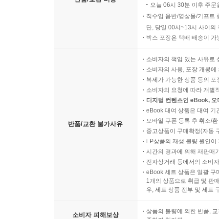
오늘 06시 30분 이후 주문
직수입 음반/영상물/기프트 
단, 당일 00시~13시 사이
박스 포장은 택배 배송이 가
소비자의 책임 있는 사유로 
소비자의 사용, 포장 개봉에 
복제가 가능한 상품 등의 포장을 
소비자의 요청에 따라 개별
디지털 컨텐츠인 eBook, 
eBook 대여 상품은 대여 기
모바일 쿠폰 등록 후 취소/환
반품/교환 불가사유
중고상품이 구매확정(자동 
LP상품의 재생 불량 원인이 기
시간의 경과에 의해 재판매가
전자상거래 등에서의 소비자
eBook 세트 상품은 일괄 
1개의 상품으로 취급 및 판매
우, 세트 상품 전부 및 세트
상품의 불량에 의한 반품, 교
소비자 피해보상