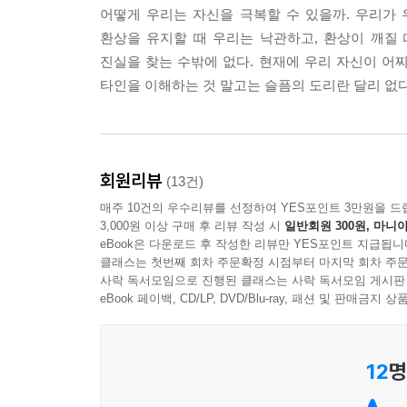
“네?”
어떻게 우리는 자신을 극복할 수 있을까. 우리가 
“그뿐이에요.”
환상을 유지할 때 우리는 낙관하고, 환상이 깨질
“절대로?”
진실을 찾는 수밖에 없다. 현재에 우리 자신이 어찌
“절대.”
타인을 이해하는 것 말고는 슬픔의 도리란 달리 없다
--- p.117
나는 집으로 다시 들어와 그녀가 없는 차가운 공간 
치 아이처럼 울었다.
회원리뷰
(13건)
--- p.150
매주 10건의 우수리뷰를 선정하여 YES포인트 3만원을 드
3,000원 이상 구매 후 리뷰 작성 시
일반회원 300원, 마니아
그러한 유산의 짐을 최초로 짊어진 조상이 누구인지
eBook은 다운로드 후 작성한 리뷰만 YES포인트 지급됩니
클래스는 첫번째 회차 주문확정 시점부터 마지막 회차 주문
칙에 귀속된 형태로 자신을 달구고 있었다. 이후로 
사락 독서모임으로 진행된 클래스는 사락 독서모임 게시판
이다. 이 얼마나 단순하고 명백한가!
eBook 페이백, CD/LP, DVD/Blu-ray, 패션 및 판매금
--- p.179
분명, 나는 누구보다도 더 치명적이고 고통스러운 
12
명
없다. 스물여덟 살에 죽음을 받아들인다. 불운한 나