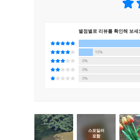
운 저녁 죽음을 맞이하는 것은 내게 고결한 행위이자
운 빛으로 둘러싸일지. 그때 발에 밟히는 모래 소
중요하단 말인가.
--- p.248
별점별로 리뷰를 확인해 보세
이제 해야 할 일을 모두 마쳤다. 그녀와 같은 물질
리고, 뒤섞고, 중화시키며, 응고시키거나 분배하는 
15%
0%
--- p.256
0%
0%
스포일러
포함