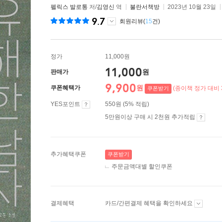
펠릭스 발로통
저/
김영신
역
불란서책방
2023년 10월 23일
9.7
회원리뷰(
15
건)
정가
11,000원
11,000
원
판매가
9,900
원
쿠폰혜택가
(종이책 정가 대비 
쿠폰받기
YES포인트
550원 (5% 적립)
5만원이상 구매 시 2천원 추가적립
추가혜택쿠폰
쿠폰받기
주문금액대별 할인쿠폰
결제혜택
카드/간편결제 혜택을 확인하세요