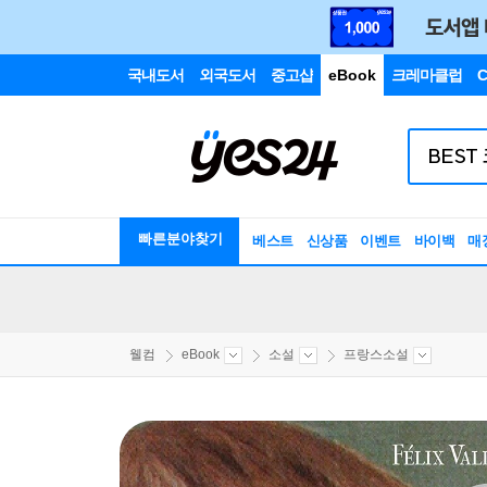
국내도서
외국도서
중고샵
eBook
크레마클럽
C
빠른분야찾기
베스트
신상품
이벤트
바이백
매
웰컴
eBook
소설
프랑스소설