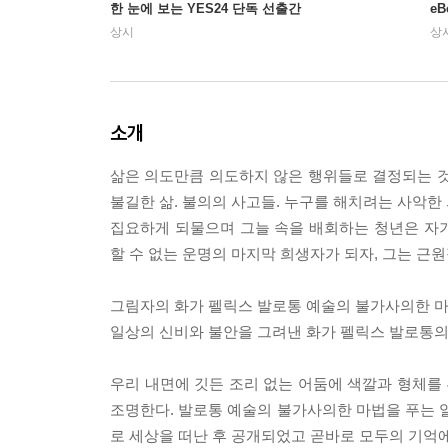
한 눈에 보는 YES24 단독 선출간
e
상시
상
소개
삶은 의도만큼 의도하지 않은 행위들로 결정되는 것
불길한 삶. 불의의 사고들. 누구를 해치려는 사악한 
집요하게 되물으며 그늘 속을 배회하는 청년은 자
할 수 없는 운명의 마지막 희생자가 되자, 그는 근
그림자의 화가 펠릭스 발로통 예술의 불가사의한 마
일상의 신비와 불안을 그려낸 화가 펠릭스 발로통의
우리 내면에 깃든 조리 없는 어둠에 색깔과 형체를
조명한다. 발로통 예술의 불가사의한 마법을 푸는 열쇠
로 세상을 떠난 후 공개되었고 곧바로 모두의 기억