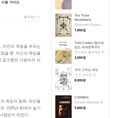
ok 이용 가이드
The Three
펼쳐보기
Musketeers
Alexandre Dumas,Auguste Maquet 저
7,900
원
Trois Contes (원어로
. 타인의 죽음을 부르는
읽는 세계문학 87)
귀스타브 플로베르 저
있었을 뿐. 자신의 책임을
3,500
원
게 갈구했던 사랑마저 피
의자 고치는 여인
기 드 모파상 저
8,000
원
CARMEN
의 욕망과 탐욕, 위선을
Prosper Merimee 저
 1925년 60세의 일기
5,900
원
 나침반이 되었다.