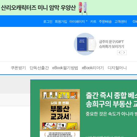
로그인
회원가입
마이페이지
카트
주문/배송
고객센터
Gl
쿠폰받기
단독선출간
eBook필기방법
eBook리더기
디지털머니