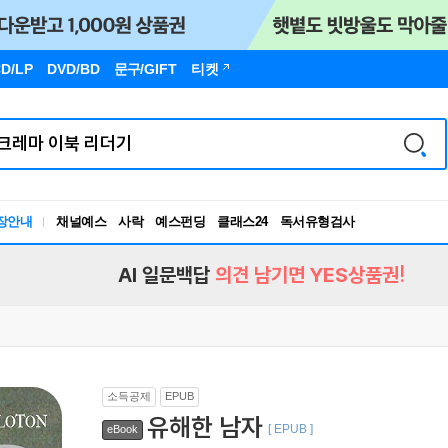
D/LP
DVD/BD
문구
/GIFT
티켓
장안내
채널예스
사락
예스펀딩
클래스24
독서유형검사
RBTI Lab
독서유형검사
AI 일문백답
의견 남기면 YES상품권!
소득공제
EPUB
유해한 남자
[ EPUB ]
eBook