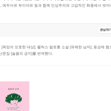
르, 에두아르 부이야르 등과 함께 인상주의와 고답적인 화풍에서 벗어
관심작가
[욕망의 모호한 대상], 펠릭스 발로통 소설 [유해한 남자], 동성애 
산문집 [슬픔의 긍지]를 번역했다.