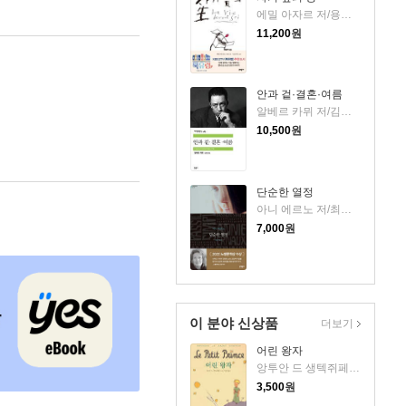
에밀 아자르 저/용경식 역
11,200
원
안과 겉·결혼·여름
알베르 카뮈 저/김화영 역
10,500
원
단순한 열정
아니 에르노 저/최정수 역
7,000
원
이 분야 신상품
더보기
어린 왕자
앙투안 드 생텍쥐페리 저/김설아 역
3,500
원