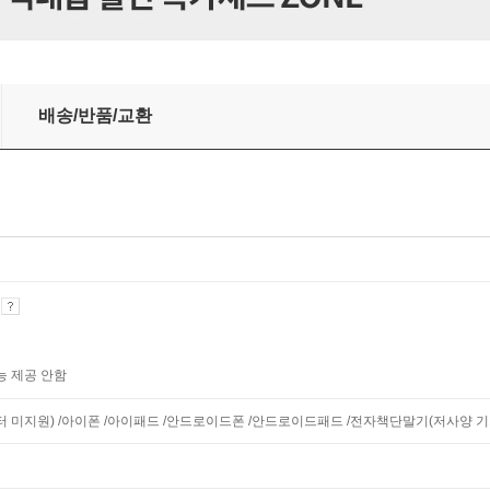
배송/반품/교환
기
능 제공 안함
니터 미지원) /아이폰 /아이패드 /안드로이드폰 /안드로이드패드 /전자책단말기(저사양 기기 