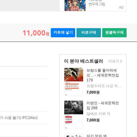
AD
11,000
카트에 넣기
바로구매
원클릭구매
원
이 분야 베스트셀러
더보기
브람스를 좋아하세
요… - 세계문학전집
179
프랑수아즈 사강 저/김남주 역
7,000
원
이방인 - 세계문학전
집 266
알베르 카뮈 저
사용 불가) /PC(Mac)
7,000
원
자기 앞의 생