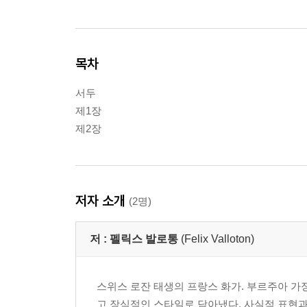
목차
서두
제1장
제2장
저자 소개
(2명)
저 :
펠릭스 발로통
(Felix Valloton)
스위스 로잔 태생의 프랑스 화가. 부르주아 가정
고 장식적인 스타일로 담아냈다. 사실적 표현