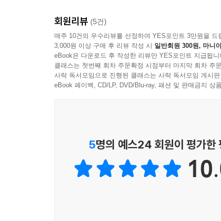
독자에게 전달된다. 콜레트에게 글쓰기는 고립된
그리고 연약한 듯 보이는 갈대 같은 강함을 발견
포착하려는 행위이다.
아니었다. 비록 고통, 역경, 강함과 같은 것들이 
회원리뷰
(5건)
표현이 부족하기에 아름다움의 의미를 다시 정리하게
매주 10건의 우수리뷰를 선정하여 YES포인트 3만원을 드
콜레트 글쓰기의 정수
- 정윤정 (독자)
3,000원 이상 구매 후 리뷰 작성 시
일반회원 300원, 마니아
eBook은 다운로드 후 작성한 리뷰만 YES포인트 지급됩니
사후 반세기를 훌쩍 넘기고도 여전히 독자들의 가
클래스는 첫번째 회차 주문확정 시점부터 마지막 회차 주문
사락 독서모임으로 진행된 클래스는 사락 독서모임 게시판
초월해 남녀노소 모두의 사랑을 받고 있다. 그녀
eBook 페이백, CD/LP, DVD/Blu-ray, 패션 및 판매금
정수가 담겨있는 이 작품집은 콜레트라는 작가를
찾아볼 수 있을 정도로 아름다운 프랑스어라 알려진 
있다.
5
명의 예스24 회원이 평가한
10.