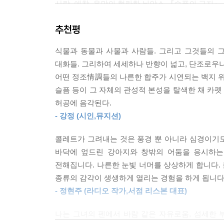
사랑, 애착, 욕망의 현란한 뉘앙스 『슬픔의 긍지』
게 어려운 시대일수록 여성은 자신이 고통받고 있
물”이라고 부르는 여성들에게서 짧은 휴식마저 빼앗아
추천평
이 작품은 현대 프랑스 문학에서 가장 매혹적인 
하게 자신을 감춘 여자는 일상의 눈속임과 하루 분
자신의 일상생활, 관계, 사적인 경험에 대한 관
식물과 동물과 사물과 사람들. 그리고 그것들의 
취약성, 그리고 여성을 둘러싸고 있는 강제된 사회
--- p.98
대화들. 그리하여 세세하나 반향이 넓고, 단조로우
어떤 정조情調들의 나른한 합주가 시연되는 백지 위
짧은 산문들 속에서 콜레트는 예리한 관찰과 섬세한
슬픔 등이 그 자체의 관성적 본성을 탈색한 채 카
달콤한 순간들을 조명한다. 독자는 관계와 감정의 풍
허공에 음각된다.
노화에 대한 깊은 숙고를 동반하는 생기 넘치는 여
- 강정 (시인,뮤지션)
감춰진 애정과 상처, 그리고 개인들 사이의 까다로
콜레트가 그려내는 것은 풍경 뿐 아니라 심경이기
감정의 아름다운 풍경화
바닥에 엎드린 강아지와 창밖의 어둠을 응시하는
생각을 탐구하고, 감정을 표현하고, 일상의 은밀한
전해집니다. 나른한 눈빛 너머를 상상하게 합니다.
종류의 감각이 생생하게 열리는 경험을 하게 됩니다.
작품 전반에 걸쳐 콜레트는 연인, 친구, 고양이,
- 정현주 (라디오 작가,서점 리스본 대표)
절묘하게 혼합되어 묘사된다. 사랑은 예리하게
인간관계의 중심에 놓인 애정과 호의, 애착과 감정
나는 그녀의 펜에서 바람 같은 자유로움, 섬세한 