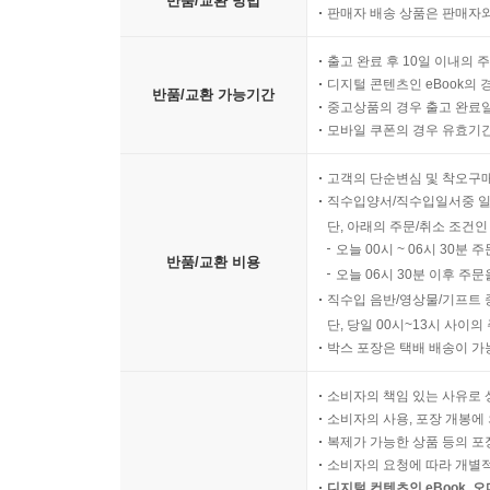
반품/교환 방법
판매자 배송 상품은 판매자와
출고 완료 후 10일 이내의 
디지털 콘텐츠인 eBook의 
반품/교환 가능기간
중고상품의 경우 출고 완료일
모바일 쿠폰의 경우 유효기간(
고객의 단순변심 및 착오구
직수입양서/직수입일서중 일
단, 아래의 주문/취소 조건인
오늘 00시 ~ 06시 30분 
반품/교환 비용
오늘 06시 30분 이후 주문
직수입 음반/영상물/기프트 
단, 당일 00시~13시 사이
박스 포장은 택배 배송이 가
소비자의 책임 있는 사유로 
소비자의 사용, 포장 개봉에 
복제가 가능한 상품 등의 포장을 
소비자의 요청에 따라 개별
디지털 컨텐츠인 eBook, 