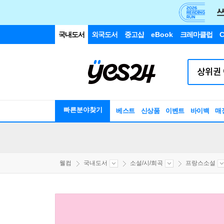
국내도서
외국도서
중고샵
eBook
크레마클럽
C
빠른분야찾기
베스트
신상품
이벤트
바이백
매
웰컴
국내도서
소설/시/희곡
프랑스소설