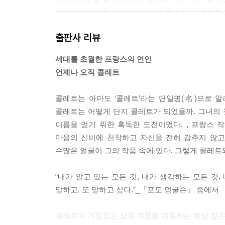
선의와 정의감을 잊지 마! 단단히 준비하고, 온화한 
없으니 다 부질없지. 길을 따라 걸어, 그리고 오직
출판사 리뷰
곱슬곱슬한 머리칼 한 가닥도, 이빨 하나도, 성한 
빛을 가리지 않았다면-마지막 순간까지 너를 이끄는 
세대를 초월한 프랑스의 연인
한 휴식을 취해….”
언제나 오직 콜레트
--- p.27
콜레트는 아마도 ‘콜레트’라는 단일명(名)으로 
드레스 자락을 물들인 물오른 풀잎을 밟으며 마냥 웃
콜레트는 어떻게 단지 콜레트가 되었을까. 그녀의 
때, 너도 알지, 그 탐스러운 들장미 말이야, 내 눈
이름을 얻기 위한 혹독한 도전이었다. , 프랑스 
발톱 없는 꽃들을 주었지…. 넌 내게 발톱 없는 꽃들
마음의 신비에 천착하고 자신을 전혀 감추지 않고
끌었지…. 넌 내게 화단의 수레국화를 한 아름 따 
수많은 얼굴이 그의 작품 속에 있다. 그렇게 콜레트
주었고 허기진 내 손이 허겁지겁 먹는 모습에 웃음을
벌을 쫓으려 햇살 아래 너의 창백한 손이 또다시 들
“내가 알고 있는 모든 것, 내가 생각하는 모든 것,
이루 말할 수 없는 기쁨에 취해 소름이 돋았어, 봄날
말하고, 또 말하고 싶다.”_「포도 덩굴손」 중에서
--- p.35
콜레트의 거침없는 삶과 작품을 관통하는 화살 같
지금의 우리는 화가들도 열광할 만큼 다양한 색조를 