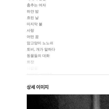
춤추는 여자
하얀 밤
흐린 날
마지막 불
사랑
어떤 꿈
암고양이 노노쉬
토비, 개가 말하다
동물들의 대화
화장
나팔꽃
어떻게 보일까?
치유
상세 이미지
거울
노래하는 귀부인
솜므 만에서
낚시 소풍