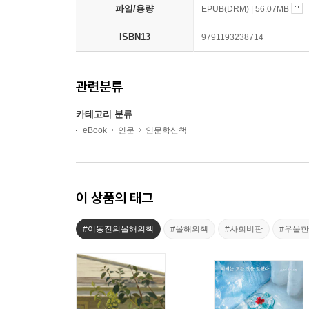
파일/용량
EPUB(DRM) | 56.07MB
ISBN13
9791193238714
관련분류
카테고리 분류
eBook
인문
인문학산책
이 상품의 태그
#이동진의올해의책
#올해의책
#사회비판
#우울