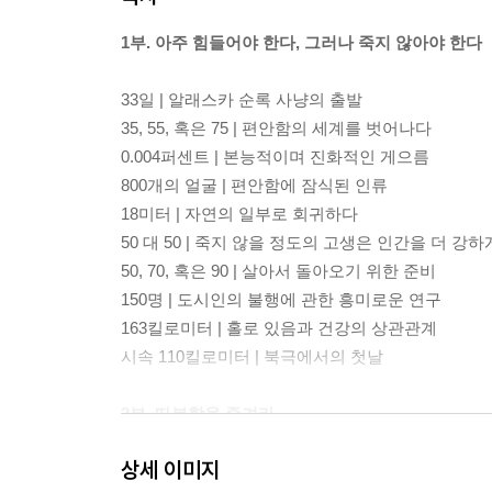
1부. 아주 힘들어야 한다, 그러나 죽지 않아야 한다
33일 | 알래스카 순록 사냥의 출발
35, 55, 혹은 75 | 편안함의 세계를 벗어나다
0.004퍼센트 | 본능적이며 진화적인 게으름
800개의 얼굴 | 편안함에 잠식된 인류
18미터 | 자연의 일부로 회귀하다
50 대 50 | 죽지 않을 정도의 고생은 인간을 더 강
50, 70, 혹은 90 | 살아서 돌아오기 위한 준비
150명 | 도시인의 불행에 관한 흥미로운 연구
163킬로미터 | 홀로 있음과 건강의 상관관계
시속 110킬로미터 | 북극에서의 첫날
2부. 따분함을 즐겨라
상세 이미지
11시간 6분 | 디지털기기에 빼앗긴 시간