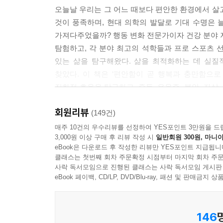
오늘날 우리는 그 어느 때보다 편안한 환경에서 살고
것이 풍족하며, 현대 의학의 발달로 기대 수명은 
가져다주었을까? 행동 변화 전문가이자 건강 분야 
탐험하고, 각 분야 최고의 석학들과 프로 스포츠 선
있는 삶을 탐구해왔다. 삶을 최적화하는 데 실질
찾았다. 이 책은 ‘편안함이 곧 행복과 충만함으
진화적 효용을 탐구하고, 중독, 우울증, 불안, 자살
연결되는지 심도 있게 분석한다.
회원리뷰
(149건)
우리 뇌의 진화 메커니즘
매주 10건의 우수리뷰를 선정하여 YES포인트 3만원을 드
3,000원 이상 구매 후 리뷰 작성 시
일반회원 300원, 마니아
편안함은 어떻게 삶을 잠식하는가
eBook은 다운로드 후 작성한 리뷰만 YES포인트 지급됩니
클래스는 첫번째 회차 주문확정 시점부터 마지막 회차 주문
여기 계단과 에스컬레이터가 있다. 당신은 무엇을
사락 독서모임으로 진행된 클래스는 사락 독서모임 게시판
효율성을 자랑하던 시절이 있었다. 그러나 에스
eBook 페이백, CD/LP, DVD/Blu-ray, 패션 및 판매금
진화해왔다. 그것이 생존에 유리하기 때문이다. 상
에너지를 절약하고, 더 바른 결정과 더 안전한 해
146