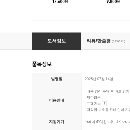
17,600
원
9,800
원
편안함의 습격
도서정보
리뷰/한줄평
(149/143)
품목정보
발행일
2025년 07월 14일
배송 없이 구매 후 바로 읽
제한없음
이용안내
TTS 가능
저작권 보호를 위해 인쇄 기
지원기기
크레마 /PC(윈도우 - 4K 모