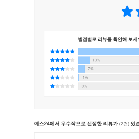
편안함에 적용해보자. 새로운 편안함이 등장하면 
편안함은 내일의 불편함이 된다. 하버드대학교 
도둑처럼 스며든 편안함은 그 끝을 모르고 우리 삶을
약물, 냉난방기 등은 따분함, 고통, 스트레스, 불
편안해진 것이 문제가 될 수 있다고 누가 짐작이나 
별점별로 리뷰를 확인해 보세
“우리는 어떻게 해서 역사상
가장 초라한 건강을 지닌 인간이 되었을까?”
13%
인류의 잃어버린 움직임과 강탈당한 시간
7%
1%
우리는 이제 거의 움직이지 않는다. 미국 정부가 
0%
운동이라고 부를 만한 육체 활동을 전혀 하지 않는
따르면, 남성의 비만 유병률은 46.2퍼센트, 여성
하루에 평균 11시간 6분을 디지털기기에 사용한
사회에서 스마트폰 중독과 스트레스 수치는 긴밀하
예스24에서 우수작으로 선정한 리뷰가
(2건)
있습
인류는 단지 창의성, 정신적 건강만 잃는 것이 아
불편함을 감수하지 않는다면 즉, 편안함이 점점 우