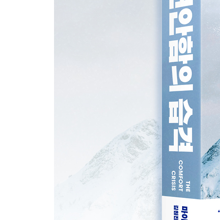
23킬로그램 | 운반 본능을 깨워라
80퍼센트 | 감금된 인간
에필로그
81.2년 | 혹독한 불편함이 수명을 늘린다
감사의 말