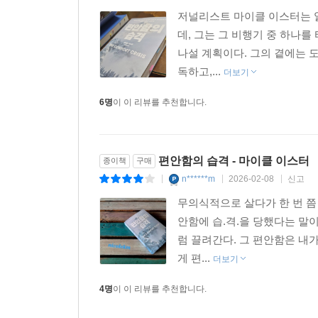
저널리스트 마이클 이스터는 알
데, 그는 그 비행기 중 하나를
나설 계획이다. 그의 곁에는 
독하고,...
더보기
6명
이 이 리뷰를 추천합니다.
편안함의 습격 - 마이클 이스터
종이책
구매
n******m
2026-02-08
신고
|
|
|
무의식적으로 살다가 한 번 쯤 
안함에 습.격.을 당했다는 말이
럼 끌려간다. 그 편안함은 내
게 편...
더보기
4명
이 이 리뷰를 추천합니다.