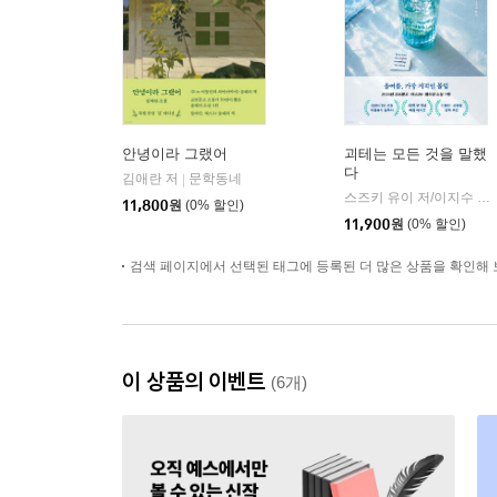
안녕이라 그랬어
괴테는 모든 것을 말했
다
김애란 저
문학동네
|
스즈키 유이 저/이지수 역
|
11,800
원
(0% 할인)
11,900
원
(0% 할인)
검색 페이지에서 선택된 태그에 등록된 더 많은 상품을 확인해 
이 상품의 이벤트
(6개)