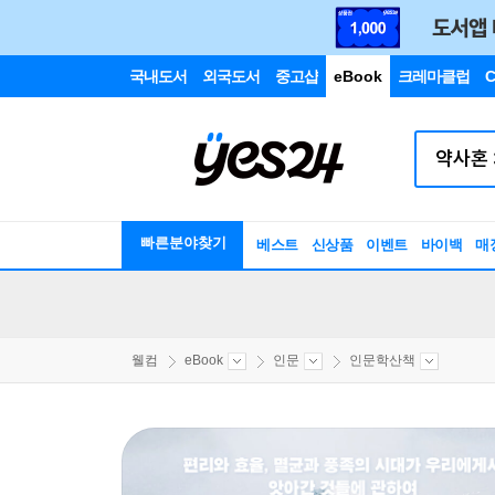
국내도서
외국도서
중고샵
eBook
크레마클럽
C
빠른분야찾기
베스트
신상품
이벤트
바이백
매
웰컴
eBook
인문
인문학산책