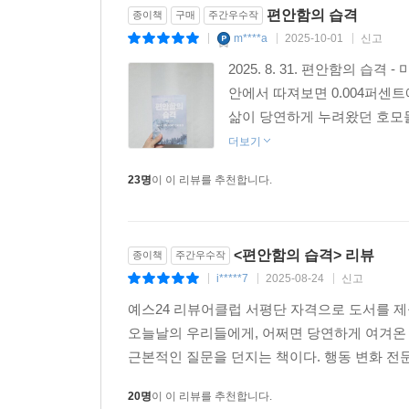
병든 존재가 될 것이다.
편안함의 습격
종이책
구매
주간우수작
m****a
2025-10-01
신고
|
|
|
“오래된 불편함의 가치를 되살리다”
2025. 8. 31. 편안함의 
중독에서 마침내 벗어난 변화의 기록이자
안에서 따져보면 0.004퍼센
인간다운 삶을 회복하기 위한 여정
삶이 당연하게 누려왔던 호모들
더보기
“이 책이 제안하는 여정은 여러 분야의 연구자들이
부분적으로는 사고방식의 재구성이다. 그리고 그 혜택
23명
이 이 리뷰를 추천합니다.
마이클 이스터는 알코올중독에 빠진 건강 전문 저
진화적으로 필요하다는 사실을 이해하기 위한 대장
<편안함의 습격> 리뷰
종이책
주간우수작
비결을 배우고, 부탄의 종교지도자를 만나 생의 
i*****7
2025-08-24
신고
|
|
|
인간의 창의성을 확장하고, 과부하와 불안을 치유
예스24 리뷰어클럽 서평단 자격으로 도서를 
연결되는 것의 중요성, 신체 활동 부족이 초래하
오늘날의 우리들에게, 어쩌면 당연하게 여겨온
기능하도록 하는 생존 메커니즘이라는 연구 결과들
근본적인 질문을 던지는 책이다. 행동 변화 전문
증가했지만 의미 있는 연결이 줄어든 현대인의 삶에
20명
이 이 리뷰를 추천합니다.