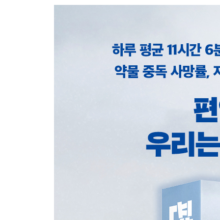
20분, 5시간, 3일 | 자연은 천연 신경안정제다
열두 군데 | 고요의 스트레스 완화 효과
3부. 배고픔을 느껴라
-4,000칼로리 | 배고픔의 재발견
12~16시간 | 배고픔이 우리를 건강하게 만든다
4부. 매일 죽음을 생각하라
멀쩡한 다리 셋 | 순록 사냥
12월 31일 23시 59분 33초 | 부탄의 죽음 성찰 문화
20분 11초 | 죽음을 직면하다
5부. 짐을 날라라
45킬로그램 | 역사상 가장 나약한 인류