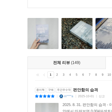
뿐만 아니라 저자는 직접 극한의 불편함에 놓여지기
존재하는 곳, 지구상에 마지막으로 남은 야생의 땅에서
체험하고, 이를 바탕으로 불편함이 가진 효용을 
수년간 쌓아온 방대한 수치와 연구 결과들이 페이
요소’를 탐구하는 과정에서 나는 역설적으로 ‘더
부른다.
“불편함을 마주하는 것, 불편함을 선택하는 것, 때
2
우리가 인간 본연의 에너지와 생명력을 잃지 않고 살
전체 리뷰
(149)
이 모든 여정 속에서 이스터는 건강과 행복에 관해
도전들을 받아들일 것을 권한다. 완전한 편안함보다는
1
2
3
4
5
6
7
8
9
10
삶의 진정한 충만함이 편안함의 울타리 밖에 있다
발견할 것을 강력히 촉구한다. 덧없이 흘러가는 
편안함의 습격
종이책
구매
주간우수작
흠칫 놀라거나, 기술로 도배된 현대 사회에 지쳤다면
m****a
2025-10-01
신고
|
|
|
새로운 시각을 열어주고, 삶의 놀라운 전환을 선사
2025. 8. 31. 편안함의 
안에서 따져보면 0.004퍼센