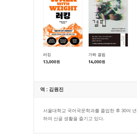
러킹
가짜 결핍
13,000
원
14,000
원
역 :
김원진
서울대학교 국어국문학과를 졸업한 후 30여 년
하여 산골 생활을 즐기고 있다.