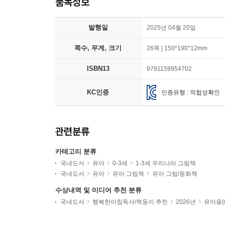
품목정보
발행일
2025년 04월 20일
쪽수, 무게, 크기
26쪽 | 150*190*12mm
ISBN13
9791159954702
KC인증
인증유형 : 적합성확인
관련분류
카테고리 분류
국내도서
유아
0-3세
1-3세 우리나라 그림책
국내도서
유아
유아 그림책
유아 그림/동화책
수상내역 및 미디어 추천 분류
국내도서
행복한아침독서/책둥이 추천
2026년
유아용(0