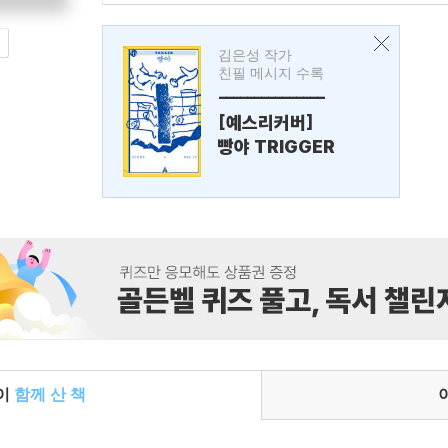
김은성 작가
친필 메시지 수록
---------------
[예스리커버]
빵야 TRIGGER
들이
함께 산 책