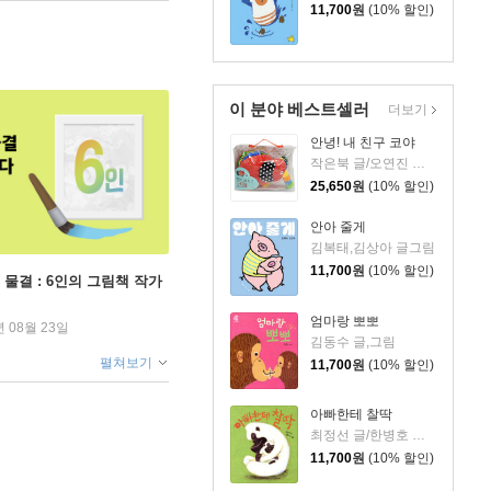
11,700
원
(10% 할인)
이 분야 베스트셀러
더보기
안녕! 내 친구 코야
작은북 글/오연진 그림
25,650
원
(10% 할인)
안아 줄게
김복태,김상아 글그림
11,700
원
(10% 할인)
 물결 : 6인의 그림책 작가
엄마랑 뽀뽀
년 08월 23일
김동수 글,그림
펼쳐보기
11,700
원
(10% 할인)
아빠한테 찰딱
최정선 글/한병호 그림
11,700
원
(10% 할인)