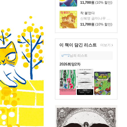
11,700
원
(10% 할인)
착 붙었다
신혜영 글/이나무 그림
11,700
원
(10% 할인)
이 책이 담긴
리스트
더보기
u***2
님의 리스트
2026희망2차