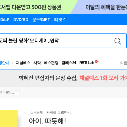
D/LP
DVD/BD
문구
/GIFT
티켓
독서유형검사
장안내
채널예스
사락
예스펀딩
클래스24
RBTI Lab
여
독서유형검사
박혜진 편집자의 문장 수집,
채널예스 1화 보러 가
리나라 ...
사계절 그림책-03
소득공제
아이, 따듯해!