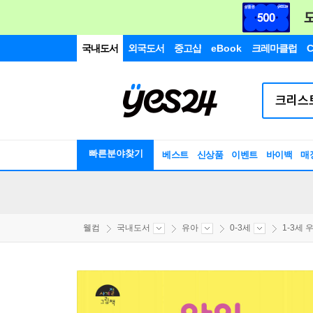
국내도서
외국도서
중고샵
eBook
크레마클럽
C
빠른분야찾기
베스트
신상품
이벤트
바이백
매
웰컴
국내도서
유아
0-3세
1-3세 우