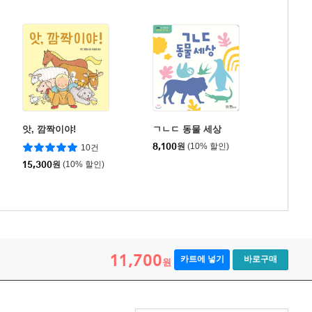
앗, 깜짝이야!
ㄱㄴㄷ 동물 세상
8,100
원
(10% 할인)
10건
15,300
원
(10% 할인)
11,700
카트에 넣기
바로구매
원