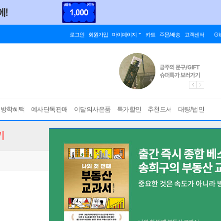
로그인
회원가입
마이페이지
카트
주문/배송
고객센터
Gl
름방학혜택
예사단독판매
이달의사은품
특가할인
추천도서
대량/법인
기