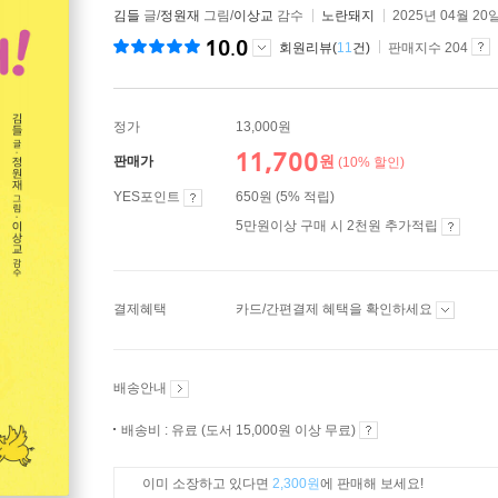
김들
글/
정원재
그림/
이상교
감수
노란돼지
2025년 04월 20
10.0
회원리뷰(
11
건)
판매지수 204
정가
13,000원
11,700
원
판매가
(10% 할인)
YES포인트
650원 (5% 적립)
5만원이상 구매 시 2천원 추가적립
결제혜택
카드/간편결제 혜택을 확인하세요
배송안내
배송비 : 유료 (도서 15,000원 이상 무료)
이미 소장하고 있다면
2,300원
에 판매해 보세요!