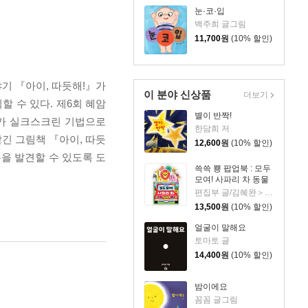
눈·코·입
백주희 글그림
11,700
원
(10% 할인)
야기 『아이, 따듯해!』가
이 분야 신상품
더보기
 수 있다. 제6회 혜암
별이 반짝!
가가 실크스크린 기법으로
한담희 저
긴 그림책 『아이, 따듯
12,600
원
(10% 할인)
을 발견할 수 있도록 도
쓱쓱 뿅 팝업북 : 모두
모여! 사파리 차 동물
편집부 글/김혜완＞ 그림
13,500
원
(10% 할인)
얼굴이 말해요
토마토 글
14,400
원
(10% 할인)
밤이에요
꼼꼼 글그림