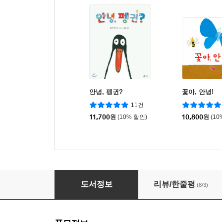
안녕, 펭귄?
꽃아, 안녕!
11건
11,700
원
(10% 할인)
10,800
원
(10
아이, 따듯해!
도서정보
리뷰/한줄평
(8/3)