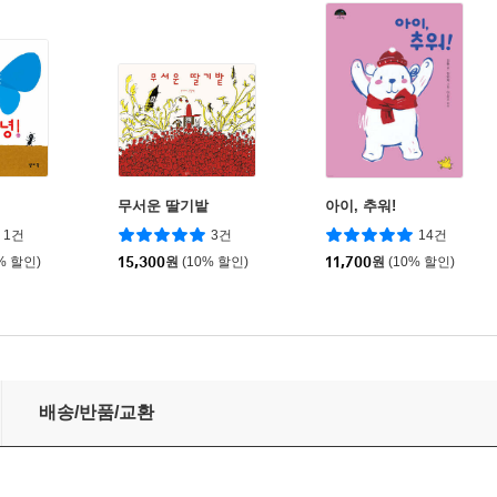
무서운 딸기밭
아이, 추워!
1건
3건
14건
% 할인)
15,300
원
(10% 할인)
11,700
원
(10% 할인)
배송/반품/교환