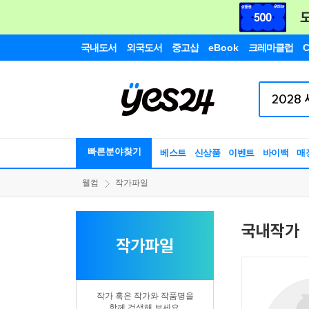
국내도서
외국도서
중고샵
eBook
크레마클럽
C
빠른분야찾기
베스트
신상품
이벤트
바이백
매
웰컴
작가파일
국내작가
작가파일
작가 혹은 작가와 작품명을
함께 검색해 보세요.