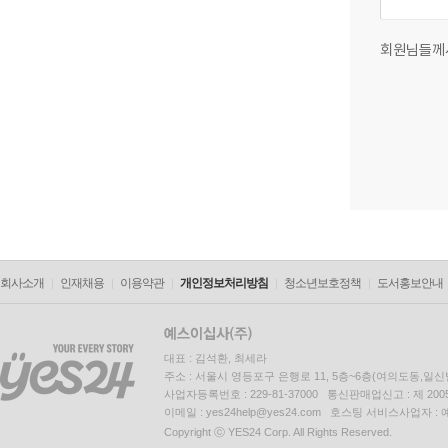
회원님들께
회사소개
인재채용
이용약관
개인정보처리방침
청소년보호정책
도서홍보안내
대표 : 김석환, 최세라
주소 : 서울시 영등포구 은행로 11, 5층~6층(여의도동,일신
사업자등록번호 : 229-81-37000 통신판매업신고 : 제 200
이메일 : yes24help@yes24.com 호스팅 서비스사업자 :
Copyright ⓒ YES24 Corp. All Rights Reserved.