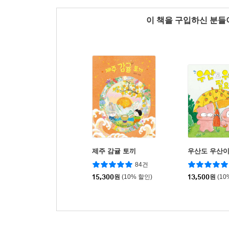
이 책을 구입하신 분
제주 감귤 토끼
우산도 우산이
84건
15,300
원
(10% 할인)
13,500
원
(10