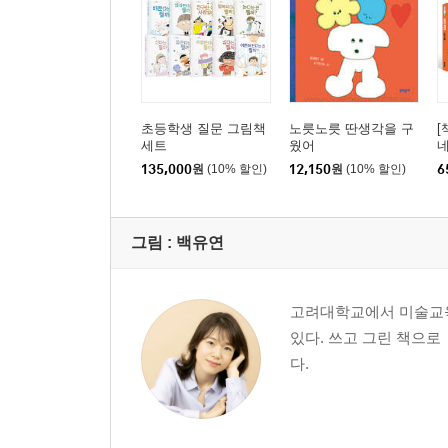
초등학생 질문 그림책
노릇노릇 딴생각을 구
[
세트
웠어
네
135,000
원
(10% 할인)
12,150
원
(10% 할인)
6
그림 :
백유연
고려대학교에서 미술교육
있다. 쓰고 그린 책으로
다.