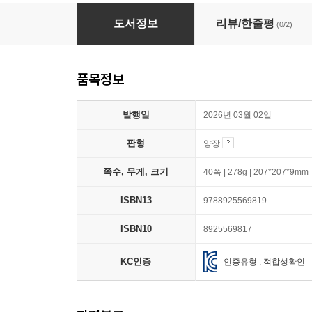
화난 거 아니래도!
도서정보
리뷰/한줄평
(0/2)
품목정보
발행일
2026년 03월 02일
판형
양장
쪽수, 무게, 크기
40쪽 | 278g | 207*207*9mm
ISBN13
9788925569819
ISBN10
8925569817
KC인증
인증유형 : 적합성확인