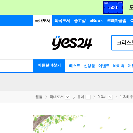
국내도서
외국도서
중고샵
eBook
크레마클럽
C
빠른분야찾기
베스트
신상품
이벤트
바이백
매
웰컴
국내도서
유아
0-3세
1-3세 우