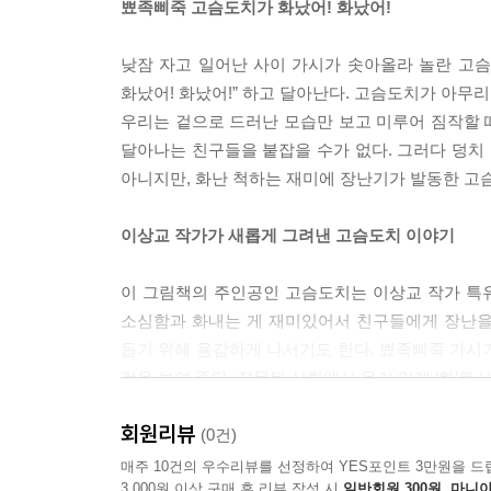
뾰족삐죽 고슴도치가 화났어! 화났어!
낮잠 자고 일어난 사이 가시가 솟아올라 놀란 고슴
화났어! 화났어!” 하고 달아난다. 고슴도치가 아무리 
우리는 겉으로 드러난 모습만 보고 미루어 짐작할 때
달아나는 친구들을 붙잡을 수가 없다. 그러다 덩치 큰
아니지만, 화난 척하는 재미에 장난기가 발동한 고
이상교 작가가 새롭게 그려낸 고슴도치 이야기
이 그림책의 주인공인 고슴도치는 이상교 작가 특
소심함과 화내는 게 재미있어서 친구들에게 장난을
돕기 위해 용감하게 나서기도 한다. 뾰족삐죽 가시
것을 보여 준다. 잘못된 상황에서 용기 있게 ‘화’를 
회원리뷰
리듬과 반복으로 언어와 감정을 동시에 익히는 아기
(0건)
매주 10건의 우수리뷰를 선정하여 YES포인트 3만원을 드
3,000원 이상 구매 후 리뷰 작성 시
일반회원 300원, 마니아