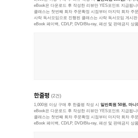
이상교 작가의 간결하고 리듬감 넘치는 문장은 영유아
eBook은 다운로드 후 작성한 리뷰만 YES포인트 지급됩니
“조촘조촘”, “꼬물꼬물”, “삐딱삐딱”, “빨락빨락”
클래스는 첫번째 회차 주문확정 시점부터 마지막 회차 주문
큰 매력이다. 더불어 ‘화’라는 감정을 어떻게 이해
사락 독서모임으로 진행된 클래스는 사락 독서모임 게시판
고조되는 상황에 아이들은 자신도 모르는 사이 공감
eBook 페이백, CD/LP, DVD/Blu-ray, 패션 및 판매금
책을 보도록 이끈다.
백유연 작가의 손끝에서 탄생한 사랑스러운 숲속 
『화난 거 아니래도!』에는 다양한 동물들이 등장한
청개구리까지! 크고 작은 숲속 동물들이 차례대로 
생태계를 자연스럽게 익히도록 한다. 이 모든 
사랑스러운 그림책으로 완성되었다. 화난 것처럼 
한줄평
(2건)
마지막 장면에서는 모두 함께 하하하 웃게 되는 그
1,000원 이상 구매 후 한줄평 작성 시
일반회원 50원, 마니
eBook은 다운로드 후 작성한 리뷰만 YES포인트 지급됩니
클래스는 첫번째 회차 주문확정 시점부터 마지막 회차 주문
eBook 페이백, CD/LP, DVD/Blu-ray, 패션 및 판매금