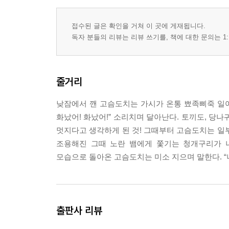
접수된 글은 확인을 거쳐 이 곳에 게재됩니다.
독자 분들의 리뷰는 리뷰 쓰기를, 책에 대한 문의는 1:
줄거리
낮잠에서 깬 고슴도치는 가시가 온통 뾰족삐죽 일어
화났어! 화났어!” 소리치며 달아난다. 토끼도, 당
멋지다고 생각하게 된 것! 그때부터 고슴도치는 일부러
조용해진 그때 노란 뱀에게 쫓기는 청개구리가 
모습으로 돌아온 고슴도치는 미소 지으며 말한다. “나
출판사 리뷰