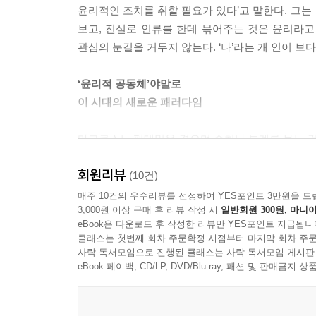
윤리적인 조치를 취할 필요가 있다’고 말한다. 그는
보고, 진실로 인류를 한데 묶어주는 것은 윤리라
관심의 눈길을 거두지 않는다. ‘나’라는 개 인이 보
‘윤리적 공동체’야말로
이 시대의 새로운 패러다임
마르쿠스는 팬데믹을 겪으며 수치나 통계를 보는 것
방안을 제안하고 있다. 통계적 세계관에 빠 지지 
회원리뷰
수에 몰두한 나머지, ‘어쩌다 이렇게 되었는가?’, 
(10건)
것이다. 다시 말해 외적으로 비춰지 는 수치가 아니
매주 10건의 우수리뷰를 선정하여 YES포인트 3만원을 드
3,000원 이상 구매 후 리뷰 작성 시
일반회원 300원, 마니아
eBook은 다운로드 후 작성한 리뷰만 YES포인트 지급됩니
‘윤리적으로 올바른 행동을 취한 결과로 돈이 모이는
클래스는 첫번째 회차 주문확정 시점부터 마지막 회차 주문
관여한 프로젝트와 중국 민주화의 역설 등을 예로
사락 독서모임으로 진행된 클래스는 사락 독서모임 게시판
미헬베르거 호텔 사례를 통해 공동체주의가 신자유주
eBook 페이백, CD/LP, DVD/Blu-ray, 패션 및 판매금
행위는 분명 무너진 기존의 질서를 세울 수 있는 