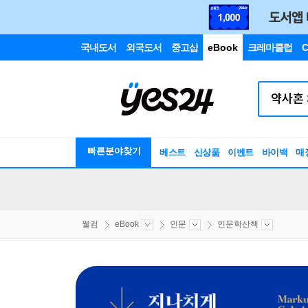
국내도서
외국도서
중고샵
eBook
크레마클럽
C
빠른분야찾기
베스트
신상품
이벤트
바이백
매
웰컴
eBook
인문
인문학산책