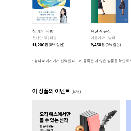
천 개의 파랑
유진과 유진
천선란 저
허블
이금이 저
밤티
|
|
11,900
원
(0% 할인)
9,450
원
(0% 할인)
검색 페이지에서 선택된 태그에 등록된 더 많은 상품을 확인해 
이 상품의 이벤트
(6개)