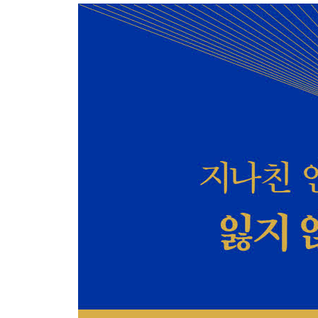
바이러스에서 얻는 교훈
윤리적 가치와 경제적 가치는 완전히 같다
팬데믹에 대한 야멸찬 결단을 내린 스페인
상호존중에 기반을 둔 비즈니스 모델
추축시대 이후 가장 획기적인 의식혁명
신자유주의의 종언
4 포스트모더니즘의 극복
오히려 미국인은 다양성에 약하다
‘신실재론’과 포스트모더니즘
글로벌한 ‘우애의 정치’
5 통계적 세계관이 초래한 환상 독일의 코로나 대
독일의 ‘AHA’ 전략
통계적 세계관 가운데 최악의 버전
통계상 중요시해야 할 데이터란?
통계는 행동경제학의 ‘넛지’를 행하기 위한 도구
코로나 위기는 통계적 세계관에 의한 환상