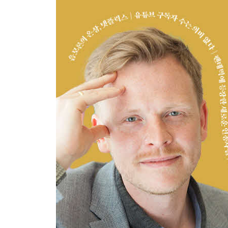
대화할 노력을 하지 않으면 중국은 더욱 공격적이 
일본도 ‘보통 국가’가 되어야
5 EU가 갖춰야 할 소프트파워
지금 EU는 미국을 흉내내고 있다
가장 바람직한 소프트파워 전략이란
갑자기 프랑스에 세계 톱클래스 대학이 나타났다
6 윤리적인 정치가 앙겔라 메르켈
메르켈은 독일 사상 최고의 총리일지도 모른다
더 이상 재선을 바라지 않는 메르켈
칼럼│현시대를 응시하는 철학자의 시선 ②
칸트와 헤겔이 인류를 위해 공헌한 것
3장 타인과의 연결