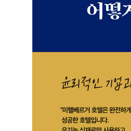
하이데거가 범한 과오
(1) ‘자기인식에는 실수가 발생할 여지가 없다’
(2) 반공산주의, 반민주주의였던 하이데거
4장 새로운 경제활동의 연결 ─ 윤리자본주의의 미
1 윤리자본주의의 침투
윤리적인 기업과 비즈니스 모델 ─ 내가 관여한 프
크리스티안 마두스베르그의 활동
‘신계몽’의 시도
2 왜 지금, 윤리자본주의인가
중국이 민주화되기를 바라지 않는다는 역설
윤리자본주의의 미래
칼럼│현시대를 응시하는 철학자의 시선 ④
(3) 하이데거의 작품에는 선에 대한 언급이 없다