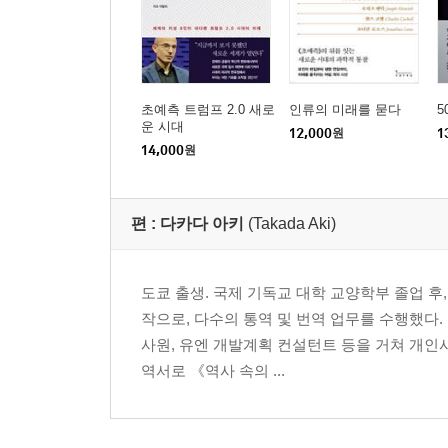
초예측 트럼프 2.0 새로
인류의 미래를 묻다
5
운 시대
12,000
원
1
14,000
원
편 :
다카다 아키
(Takada Aki)
도쿄 출생. 국제 기독교 대학 교양학부 졸업 후,
작으로, 다수의 통역 및 번역 업무를 수행했다
사원, 유엔 개발계획 컨설턴트 등을 거쳐 개인
역서로 《역사 속의 ...